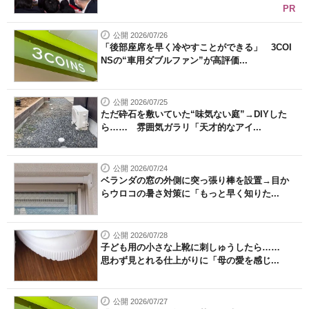
PR
公開 2026/07/26
「後部座席を早く冷やすことができる」 3COI
NSの“車用ダブルファン”が高評価...
公開 2026/07/25
ただ砕石を敷いていた“味気ない庭”→DIYした
ら…… 雰囲気ガラリ「天才的なアイ...
公開 2026/07/24
ベランダの窓の外側に突っ張り棒を設置→目か
らウロコの暑さ対策に「もっと早く知りた...
公開 2026/07/28
子ども用の小さな上靴に刺しゅうしたら……
思わず見とれる仕上がりに「母の愛を感じ...
公開 2026/07/27