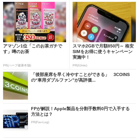
アマゾン1位「このお茶ガチで
スマホ2GBで月額850円～ 格安
す」噂のお茶
SIMをお得に使うキャンペーン
実施中！
PR(ハーブ健康本舗)
PR(IIJmio)
「後部座席を早く冷やすことができる」 3COINS
の“車用ダブルファン”が高評価...
FPが解説！Apple製品を分割手数料0円で入手する
方法とは？
PR(Fav-Log)