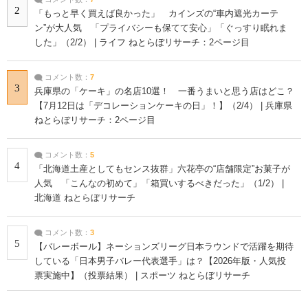
2
「もっと早く買えば良かった」 カインズの“車内遮光カーテ
ン”が大人気 「プライバシーも保てて安心」「ぐっすり眠れま
した」（2/2） | ライフ ねとらぼリサーチ：2ページ目
コメント数：
7
3
兵庫県の「ケーキ」の名店10選！ 一番うまいと思う店はどこ？
【7月12日は「デコレーションケーキの日」！】（2/4） | 兵庫県
ねとらぼリサーチ：2ページ目
コメント数：
5
4
「北海道土産としてもセンス抜群」六花亭の“店舗限定”お菓子が
人気 「こんなの初めて」「箱買いするべきだった」（1/2） |
北海道 ねとらぼリサーチ
コメント数：
3
5
【バレーボール】ネーションズリーグ日本ラウンドで活躍を期待
している「日本男子バレー代表選手」は？【2026年版・人気投
票実施中】（投票結果） | スポーツ ねとらぼリサーチ