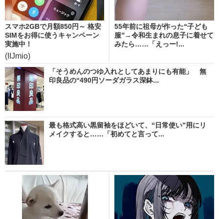
スマホ2GBで月額850円～ 格安
55年前に祖母が作った“子ども
SIMをお得に使うキャンペーン
服”→令和生まれの息子に着せて
実施中！
みたら……「えっー!...
(IIJmio)
「そうめんのつゆ入れとしてあまりにも有能」 無
印良品の“490円ソーダガラス深鉢...
最も格式高い黒留袖をほどいて、“日常使い”用にリ
メイクすると……「初めてと言って...