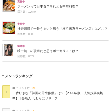
実施中
ラーメンって日本食？それとも中華料理？
回答数：19640
実施中
神奈川県で一番うまいと思う「横浜家系ラーメン店」はどこ？
回答数：8505
実施中
唯一無二の歌声だと思うボーカリストは？
回答数：8077
コメントランキング
コメント数：
21
1
一番好きな「韓国の男性俳優」は？【2026年版・人気投票実施
中】 | 芸能人 ねとらぼリサーチ
コメント数：
7