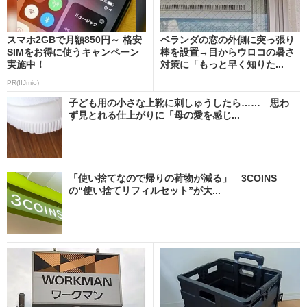
スマホ2GBで月額850円～ 格安
ベランダの窓の外側に突っ張り
SIMをお得に使うキャンペーン
棒を設置→目からウロコの暑さ
実施中！
対策に「もっと早く知りた...
PR(IIJmio)
子ども用の小さな上靴に刺しゅうしたら…… 思わ
ず見とれる仕上がりに「母の愛を感じ...
「使い捨てなので帰りの荷物が減る」 3COINS
の“使い捨てリフィルセット”が大...