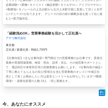
イリスト <仕事内容> ジェルネイルの施術 スカルプチュア,ジェルネイル <
必要経験> <業種> ネイリスト <施設形態> ネイルサロン アイブロウサロン
<勤務地> モノレールの上北台駅から玉川上水駅方面に直進して頂くと右手
に<デニーズ>が出てきます。 デニーズの目の前の横断歩道を渡って右に進
むと<星乃珈琲店...
「経験浅めOK」営業事務経験を活かして正社員へ
アデコ株式会社
東京都
正社員 / 派遣社員：時給1,700円
【仕事内容】<主な仕事内容> 専門商社での営業事務のお仕事です。受発注
業務や受渡関連業務、検収・照合、請求・支払、その他営業サポートとし
て、電話対応や来客対応等の庶務業務をお願いします。 <仕事内容の補足>
丁寧に教えてもらえるの安心!受発注を含む営業事務のオシゴト!今後正社
員として長くお勤めしたい方は是非エントリーをお待ちしています! <職場
環境> ・就業先部署の人数:19人 ・同じ業務をす...
今、あなたにオススメ