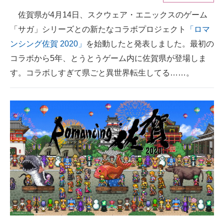
佐賀県が4月14日、スクウェア・エニックスのゲーム
ITの今と未来を見通す
「サガ」シリーズとの新たなコラボプロジェクト
「ロマ
スマホと通信の最新トレンド
ンシング佐賀 2020」
を始動したと発表しました。最初の
コラボから5年、とうとうゲーム内に佐賀県が登場しま
進化するPCとデバイスの未来
す。コラボしすぎて県ごと異世界転生してる……。
好きが集まる 比べて選べる
ビジネスと働き方のヒント
AI活用のいまが分かる
企業ITのトレンドを詳説
経営リーダーのコミュニティ
マーケ×ITの今がよく分かる
ITエンジニア向け専門サイト