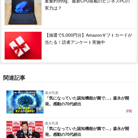
重量約999g、最新CPU搭載のビジネスPCの
実力は？
【抽選で5,000円分】Amazonギフトカードが
当たる！読者アンケート実施中
関連記事
森永乳業
「気になっていた認知機能が菌で…」森永が開
発。感動の70代続出
PR
森永乳業
「気になっていた認知機能が菌で…」森永が開
発。感動の70代続出