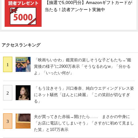
【抽選で5,000円分】Amazonギフトカードが
当たる！読者アンケート実施中
アクセスランキング
「映画ちいかわ」鑑賞前の楽しそうな子どもたち→“鑑
1
賞後の様子”に2900万表示「そうなるわなw」「分かる
よ」「いったい何が」
「もう泣きそう」川口春奈、純白ウエディングドレス姿
2
にネット騒然「ほんとに綺麗」「この笑顔が切なすぎ
る」
夫が買ってきた赤福→開けたら…… まさかの中身に
3
「お店に電話してしまいそう」「さすがに初めて見まし
た笑」と107万表示