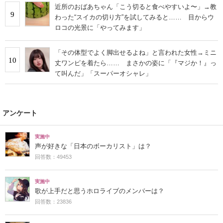
近所のおばあちゃん「こう切ると食べやすいよ〜」→教
9
わった“スイカの切り方”を試してみると…… 目からウ
ロコの光景に「やってみます」
「その体型でよく脚出せるよね」と言われた女性→ミニ
10
丈ワンピを着たら…… まさかの姿に「『マジか！』っ
て叫んだ」「スーパーオシャレ」
アンケート
実施中
声が好きな「日本のボーカリスト」は？
回答数：49453
実施中
歌が上手だと思うホロライブのメンバーは？
回答数：23836