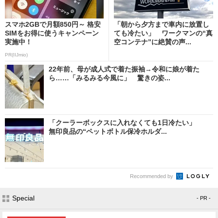
スマホ2GBで月額850円～ 格安
「朝から夕方まで車内に放置し
SIMをお得に使うキャンペーン
ても冷たい」 ワークマンの“真
実施中！
空コンテナ”に絶賛の声...
PR(IIJmio)
22年前、母が成人式で着た振袖→令和に娘が着た
ら……「みるみる今風に」 驚きの姿...
「クーラーボックスに入れなくても1日冷たい」
無印良品の“ペットボトル保冷ホルダ...
Recommended by
Special
- PR -