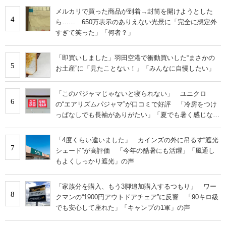
メルカリで買った商品が到着→封筒を開けようとした
4
ら…… 650万表示のありえない光景に「完全に想定外
すぎて笑った」「何者？」
「即買いしました」羽田空港で衝動買いした“まさかの
5
お土産”に「見たことない！」「みんなに自慢したい」
「このパジャマじゃないと寝られない」 ユニクロ
6
の“エアリズムパジャマ”が口コミで好評 「冷房をつけ
っぱなしでも長袖がありがたい」「夏でも暑く感じな
い」
「4度くらい違いました」 カインズの外に吊るす“遮光
7
シェード”が高評価 「今年の酷暑にも活躍」「風通し
もよくしっかり遮光」の声
「家族分を購入、もう3脚追加購入するつもり」 ワー
8
クマンの“1900円アウトドアチェア”に反響 「90キロ級
でも安心して座れた」「キャンプの1軍」の声