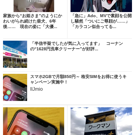
家族から“お姫さま”のようにか
「急に」Ado、MVで素顔を公開
わいがられ続けた柴犬、6年
し騒然「ついにご尊顔が……」
後…… 現在の姿に「大優...
「カラコン似合ってる...
「半信半疑でしたが気に入ってます」 コーナン
の“1628円洗車クリーナー”が好評...
スマホ2GBで月額850円～ 格安SIMをお得に使うキ
ャンペーン実施中！
IIJmio