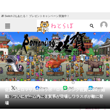
🎁 Switch 2もあたる！ プレゼントキャンペーン実施中！
ねとらぼメニュー
TOP
ニュース
エンタメ
クイズ
グルメ
地域
住まい
教育・育児
動物
リサーチ
2020/04/14 12:27（公開）
X
Share
LINE
hatena
会員記事
佐賀県とロマサガのコラボ「ロマンシング佐賀 2020」始
動 ついにゲーム内に佐賀県が登場しワラスボが敵に登
ワラスボとラスボスは字面も似ている。
メディア
場
目次を表示
注目記事を集めた総合ページ