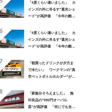
5
「4度くらい違いました」 カ
インズの外に吊るす“遮光シェ
ード”が高評価 「今年の酷暑
にも活躍」「風通しもよくし
6
っかり遮光」の声
「4度くらい違いました」 カ
インズの外に吊るす“遮光シェ
ード”が高評価 「今年の酷暑
にも活躍」「風通しもよくし
7
っかり遮光」の声
「朝買ったドリンクが夕方ま
で冷たい」 ワークマンの“真
空ペットボトルホルダー”が大
好評 「車の中でも冷え冷
8
え」「もっと早く買えばよか
「家族分そろえました」 無
った」
印良品の“990円オーバル
皿”が高評価 「何にでも合