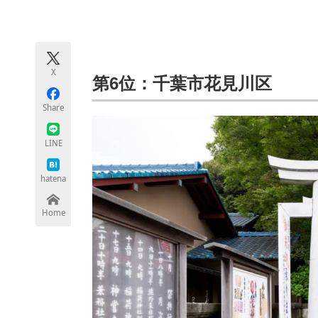
モノづくり技術者専門サイト
エレクトロ
X
ちょっと気になるネットの話題
第6位：千葉市花見川区
Share
LINE
hatena
Home