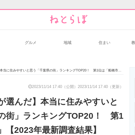
グルメ
地域
住まい
と未来を見通す
スマホと通信の最新トレンド
進化するPCとデ
住みやすいと思う「千葉県の街」ランキングTOP20！ 第1位は「船橋市」【2023年最新調査結果】
のいまが分かる
企業ITのトレンドを詳説
経営リーダーの
2023/11/14 17:40（公開）
2023/11/14 17:40（更新）
が選んだ】本当に住みやすいと
T製品の総合サイト
IT製品の技術・比較・事例
製造業のIT導入
の街」ランキングTOP20！ 第1
」【2023年最新調査結果】