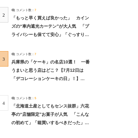
コメント数：
7
2
「もっと早く買えば良かった」 カイン
ズの“車内遮光カーテン”が大人気 「プ
ライバシーも保てて安心」「ぐっすり眠
れました」（2/2） | ライフ ねとらぼリ
サーチ：2ページ目
コメント数：
7
3
兵庫県の「ケーキ」の名店10選！ 一番
うまいと思う店はどこ？【7月12日は
「デコレーションケーキの日」！】
（2/4） | 兵庫県 ねとらぼリサーチ：2ペ
ージ目
コメント数：
5
4
「北海道土産としてもセンス抜群」六花
亭の“店舗限定”お菓子が人気 「こんな
の初めて」「箱買いするべきだった」
（1/2） | 北海道 ねとらぼリサーチ