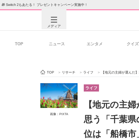
🎁 Switch 2もあたる！ プレゼントキャンペーン実施中！
メディア
TOP
ニュース
エンタメ
クイズ
注目記事を集めた総合ページ
ITの今
TOP
>
リサーチ
>
ライフ
>
【地元の主婦が選んだ】本当に
ビジネスと働き方のヒント
AI活用
ライフ
【地元の主婦
ITエンジニア向け専門サイト
企業向けI
画像：PIXTA
思う「千葉県
位は「船橋市