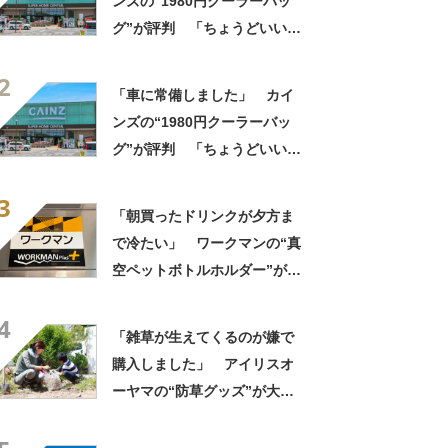
ンズの“1980円クーラーバッ
グ”が評判 「ちょうどいい大
きさ」「保冷剤を止めるベル
2
トが良い」
「車に常備しました」 カイ
ンズの“1980円クーラーバッ
グ”が評判 「ちょうどいい大
きさ」「保冷剤を止めるベル
3
トが良い」
「朝買ったドリンクが夕方ま
で冷たい」 ワークマンの“真
空ペットボトルホルダー”が大
好評 「車の中でも冷え冷
4
え」「もっと早く買えばよか
「雑草が生えてくるのが嫌で
った」
購入しました」 アイリスオ
ーヤマの“防草グッズ”が大人
気 「今回で3度目の購入」
「施工が楽で簡単」