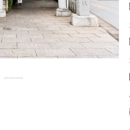
advertisement