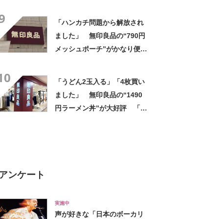
う」「盛り付けるだけでカフ
9
ェっぽくなってお気に入り」
「ハンカチ問題から解放され
ました」 無印良品の“790円
メッシュポーチ”がかなり便
利 「濡れてもすぐ乾く」
10
「追加購入を考えています」
「うどん2玉入る」「4枚買い
ました」 無印良品の“1490
円ラーメン丼”が大好評 「適
度な重みがあって高級感もあ
る」「レンジにも食洗機にも
入れられる」
アンケート
実施中
声が好きな「日本のボーカリ