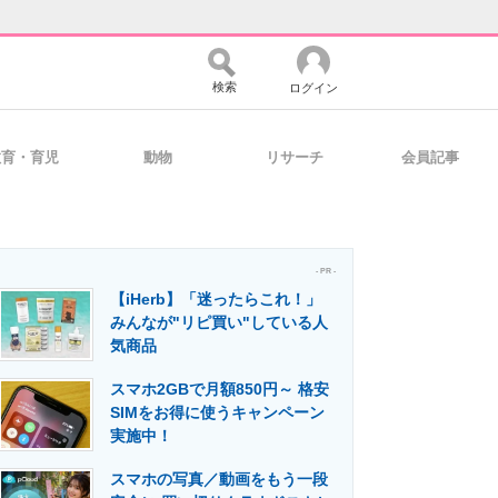
検索
ログイン
教育・育児
動物
リサーチ
会員記事
バイスの未来
好きが集まる 比べて選べる
- PR -
【iHerb】「迷ったらこれ！」
コミュニティ
マーケ×ITの今がよく分かる
みんなが"リピ買い"している人
気商品
スマホ2GBで月額850円～ 格安
・活用を支援
SIMをお得に使うキャンペーン
実施中！
スマホの写真／動画をもう一段