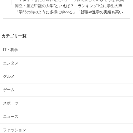
同立・産近甲龍の大学”といえば？ ランキング1位に学生の声
「学問の街のように多様に学べる」「就職や進学の実績も高い」
| 大学 ねとらぼリサーチ
カテゴリ一覧
IT・科学
エンタメ
グルメ
ゲーム
スポーツ
ニュース
ファッション