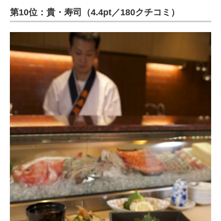
第10位：貴・寿司（4.4pt／180クチコミ）
ITの今と未来を見通す
スマホと通信の最新トレンド
進化するPCとデバイスの未来
好きが集まる 比べて選べる
ビジネスと働き方のヒント
AI活用のいまが分かる
企業ITのトレンドを詳説
経営リーダーのコミュニティ
マーケ×ITの今がよく分かる
ITエンジニア向け専門サイト