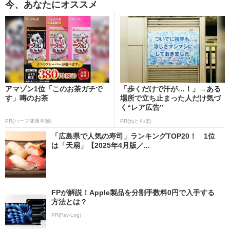
今、あなたにオススメ
アマゾン1位「このお茶ガチで
「歩くだけで汗が…！」→ある
す」噂のお茶
場所で立ち止まった人だけ気づ
く“レア広告”
PR(ハーブ健康本舗)
PR(ねとらぼ)
「広島県で人気の寿司」ランキングTOP20！ 1位
は「天扇」【2025年4月版／...
FPが解説！Apple製品を分割手数料0円で入手する
方法とは？
PR(Fav-Log)