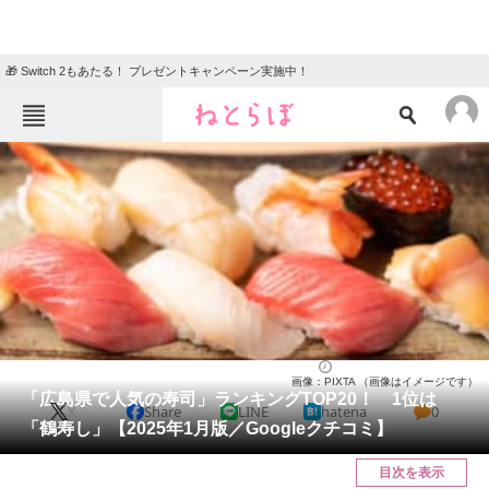
🎁 Switch 2もあたる！ プレゼントキャンペーン実施中！
ねとらぼメニュー
TOP
ニュース
エンタメ
クイズ
グルメ
地域
住まい
教育・育児
動物
リサーチ
広島県
2025/01/21 15:30（公開）
画像：PIXTA （画像はイメージです）
会員記事
「広島県で人気の寿司」ランキングTOP20！ 1位は
X
Share
LINE
hatena
0
「鶴寿し」【2025年1月版／Googleクチコミ】
メディア
目次を表示
注目記事を集めた総合ページ