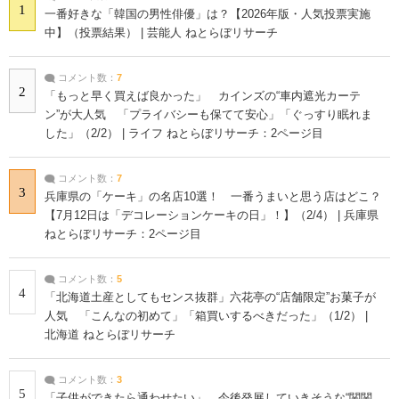
1
一番好きな「韓国の男性俳優」は？【2026年版・人気投票実施
中】（投票結果） | 芸能人 ねとらぼリサーチ
コメント数：
7
2
「もっと早く買えば良かった」 カインズの“車内遮光カーテ
ン”が大人気 「プライバシーも保てて安心」「ぐっすり眠れま
した」（2/2） | ライフ ねとらぼリサーチ：2ページ目
コメント数：
7
3
兵庫県の「ケーキ」の名店10選！ 一番うまいと思う店はどこ？
【7月12日は「デコレーションケーキの日」！】（2/4） | 兵庫県
ねとらぼリサーチ：2ページ目
コメント数：
5
4
「北海道土産としてもセンス抜群」六花亭の“店舗限定”お菓子が
人気 「こんなの初めて」「箱買いするべきだった」（1/2） |
北海道 ねとらぼリサーチ
コメント数：
3
5
「子供ができたら通わせたい」 今後発展していきそうな“関関