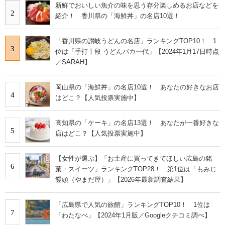
新鮮でおいしい魚介の味を思う存分楽しめるお店などを
2
紹介！ 香川県の「海鮮丼」の名店10選！
「香川県の讃岐うどんの名店」ランキングTOP10！ 1
3
位は「手打十段 うどんバカ一代」【2024年1月17日時点
／SARAH】
岡山県の「海鮮丼」の名店10選！ あなたの好きなお店
4
はどこ？【人気投票実施中】
高知県の「ケーキ」の名店13選！ あなたが一番好きな
5
店はどこ？【人気投票実施中】
【女性が選ぶ】「お土産に買ってきてほしい広島の銘
6
菓・スイーツ」ランキングTOP28！ 第1位は「もみじ
饅頭（やまだ屋）」【2026年最新調査結果】
「広島県で人気の旅館」ランキングTOP10！ 1位は
7
「わたなべ」【2024年1月版／Googleクチコミ調べ】