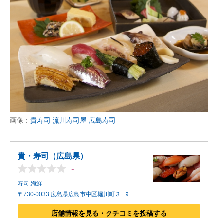
企業向けIT製品の総合サイト
IT製品の技術・比較・事例
製造業のIT導入・活用を支援
モノづくり技術者専門サイト
エレクトロニクス専門サイト
電子設計の基本と応用
画像：
貴寿司 流川寿司屋 広島寿司
エネルギーの専門メディア
貴・寿司（広島県）
建設×テクノロジーの最前線
-
ちょっと気になるネットの話題
寿司,海鮮
〒730-0033 広島県広島市中区堀川町３−９
店舗情報を見る・クチコミを投稿する