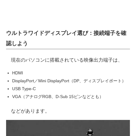
電子設計の基本と応用
エネルギーの専門メディア
ウルトラワイドディスプレイ選び：接続端子を確
建設×テクノロジーの最前線
認しよう
ちょっと気になるネットの話題
現在のパソコンに搭載されている映像出力端子は、
HDMI
DisplayPort／Mini DisplayPort（DP、ディスプレイポート）
USB Type-C
VGA（アナログRGB、D-Sub 15ピンなどとも）
などがあります。