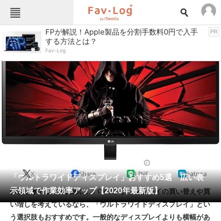
Fav-Logカテゴリー一覧
FPが解説！Apple製品を分割手数料0円で入手
PR
する方法とは？
TOP
アウトドア用品
Fav-Log
インテリア・収納
おもちゃ・ホビー
カメラ
キッチン家電
キッチン用品
ゲーム
コンテンツ・サービス
スイーツ・お菓子
スポーツ・レジャー
スマホ・携帯電話
パソコン・タブレット
ファッション
パソコン周辺機器
2020/12/25 21:28（公開）
X
Share
LINE
hatena
ペット
「ウルトラワイドディスプレイ」おすすめ5選 広い表
家電
示領域で作業効率アップ【2020年最新版】
作業効率アップのために、パソコンディスプレイの買い替えや買
工具・DIY
本・DVD・CD
い増しを考えているなら、「ウルトラワイドディスプレイ」とい
生活家電
生活用品
う選択肢もおすすめです。一般的なディスプレイよりも横幅があ