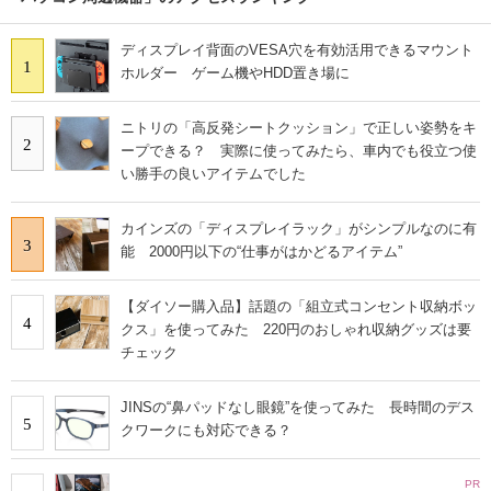
ディスプレイ背面のVESA穴を有効活用できるマウント
1
ホルダー ゲーム機やHDD置き場に
ニトリの「高反発シートクッション」で正しい姿勢をキ
2
ープできる？ 実際に使ってみたら、車内でも役立つ使
い勝手の良いアイテムでした
カインズの「ディスプレイラック」がシンプルなのに有
3
能 2000円以下の“仕事がはかどるアイテム”
【ダイソー購入品】話題の「組立式コンセント収納ボッ
4
クス」を使ってみた 220円のおしゃれ収納グッズは要
チェック
JINSの“鼻パッドなし眼鏡”を使ってみた 長時間のデス
5
クワークにも対応できる？
PR