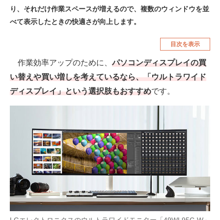
り、それだけ作業スペースが増えるので、複数のウィンドウを並
空調・季節家電
美容・コスメ
べて表示したときの快適さが向上します。
腕時計
車・バイク
目次を表示
釣り具・釣り用品
食品・飲料・お酒
作業効率アップのために、
パソコンディスプレイの買
食器・グラス・カトラリー
い替えや買い増しを考えているなら、「ウルトラワイド
ディスプレイ」という選択肢もおすすめ
です。
メディア
注目記事を集めた総合ページ
ITの今と未来を見通す
スマホと通信の最新トレンド
進化するPCとデバイスの未来
好きが集まる 比べて選べる
ビジネスと働き方のヒント