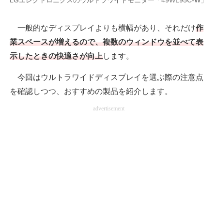
LGエレクトロニクスのウルトラワイドモニター「49WL95C-W」
AI活用のいまが分かる
一般的なディスプレイよりも横幅があり、それだけ
作
企業ITのトレンドを詳説
業スペースが増えるので、複数のウィンドウを並べて表
示したときの快適さが向上
します。
経営リーダーのコミュニティ
今回はウルトラワイドディスプレイを選ぶ際の注意点
マーケ×ITの今がよく分かる
を確認しつつ、おすすめの製品を紹介します。
ITエンジニア向け専門サイト
advertisement
企業向けIT製品の総合サイト
IT製品の技術・比較・事例
製造業のIT導入・活用を支援
モノづくり技術者専門サイト
エレクトロニクス専門サイト