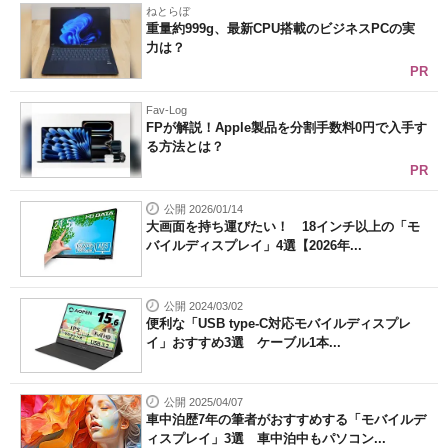
ねとらぼ
重量約999g、最新CPU搭載のビジネスPCの実
力は？
PR
Fav-Log
FPが解説！Apple製品を分割手数料0円で入手す
る方法とは？
PR
公開 2026/01/14
大画面を持ち運びたい！ 18インチ以上の「モ
バイルディスプレイ」4選【2026年...
公開 2024/03/02
便利な「USB type-C対応モバイルディスプレ
イ」おすすめ3選 ケーブル1本...
公開 2025/04/07
車中泊歴7年の筆者がおすすめする「モバイルデ
ィスプレイ」3選 車中泊中もパソコン...