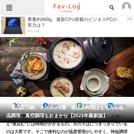
Fav-Logカテゴリー一覧
重量約999g、最新CPU搭載のビジネスPCの
PR
実力は？
TOP
アウトドア用品
ねとらぼ
インテリア・収納
おもちゃ・ホビー
カメラ
キッチン家電
キッチン用品
ゲーム
コンテンツ・サービス
スイーツ・お菓子
スポーツ・レジャー
スマホ・携帯電話
パソコン・タブレット
ファッション
食器・調理器具
2021/01/27 22:02（公開）
X
Share
LINE
hatena
ペット
「電気圧力鍋」オススメ3選 煮込み料理はもちろん低
家電
温調理、真空調理もおまかせ【2021年最新版】
寒い日が続くと、暖かい煮込み料理が恋しくなります。とはい
工具・DIY
本・DVD・CD
え“煮込む”には時間がかかるもの。火のそばにつきっきりでいる
生活家電
生活用品
のは大変です。そこで便利なのが温度管理がしやすく、時短調理