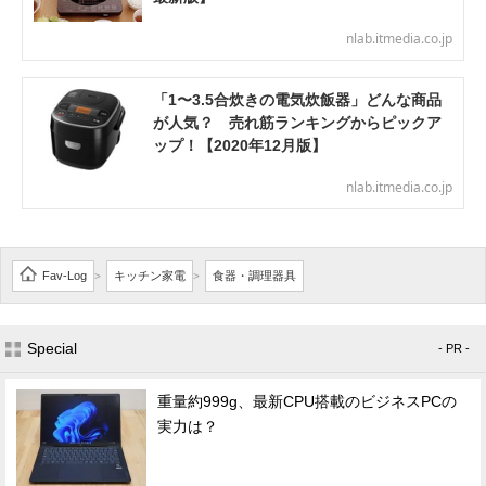
nlab.itmedia.co.jp
「1〜3.5合炊きの電気炊飯器」どんな商品
が人気？ 売れ筋ランキングからピックア
ップ！【2020年12月版】
nlab.itmedia.co.jp
Fav-Log
キッチン家電
食器・調理器具
>
>
Special
- PR -
重量約999g、最新CPU搭載のビジネスPCの
実力は？