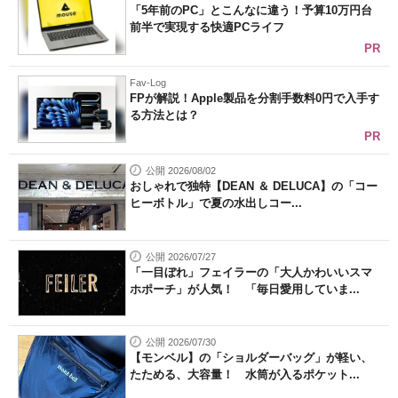
「5年前のPC」とこんなに違う！予算10万円台
前半で実現する快適PCライフ
PR
Fav-Log
FPが解説！Apple製品を分割手数料0円で入手す
る方法とは？
PR
公開 2026/08/02
おしゃれで独特【DEAN ＆ DELUCA】の「コー
ヒーボトル」で夏の水出しコー...
公開 2026/07/27
「一目ぼれ」フェイラーの「大人かわいいスマ
ホポーチ」が人気！ 「毎日愛用していま...
公開 2026/07/30
【モンベル】の「ショルダーバッグ」が軽い、
たためる、大容量！ 水筒が入るポケット...