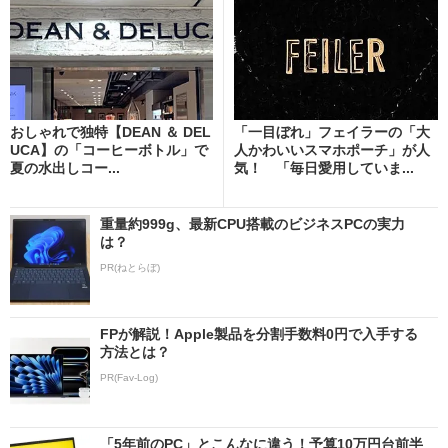
おしゃれで独特【DEAN ＆ DEL
「一目ぼれ」フェイラーの「大
UCA】の「コーヒーボトル」で
人かわいいスマホポーチ」が人
夏の水出しコー...
気！ 「毎日愛用していま...
重量約999g、最新CPU搭載のビジネスPCの実力
は？
PR(ねとらぼ)
FPが解説！Apple製品を分割手数料0円で入手する
方法とは？
PR(Fav-Log)
「5年前のPC」とこんなに違う！予算10万円台前半