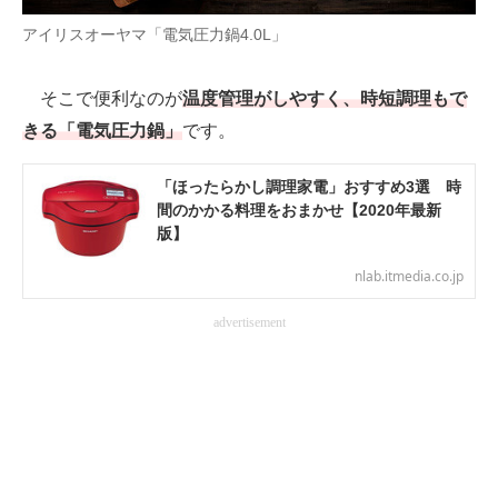
アイリスオーヤマ「電気圧力鍋4.0L」
AI活用のいまが分かる
企業ITのトレンドを詳説
そこで便利なのが
温度管理がしやすく、時短調理もで
きる「電気圧力鍋」
です。
経営リーダーのコミュニティ
「ほったらかし調理家電」おすすめ3選 時
マーケ×ITの今がよく分かる
間のかかる料理をおまかせ【2020年最新
版】
ITエンジニア向け専門サイト
nlab.itmedia.co.jp
企業向けIT製品の総合サイト
advertisement
IT製品の技術・比較・事例
製造業のIT導入・活用を支援
モノづくり技術者専門サイト
エレクトロニクス専門サイト