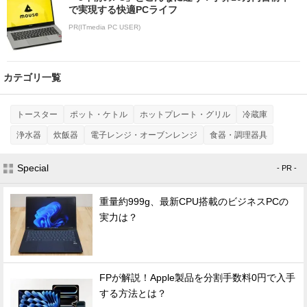
で実現する快適PCライフ
PR(ITmedia PC USER)
カテゴリ一覧
トースター
ポット・ケトル
ホットプレート・グリル
冷蔵庫
浄水器
炊飯器
電子レンジ・オーブンレンジ
食器・調理器具
Special
- PR -
重量約999g、最新CPU搭載のビジネスPCの
実力は？
FPが解説！Apple製品を分割手数料0円で入手
する方法とは？