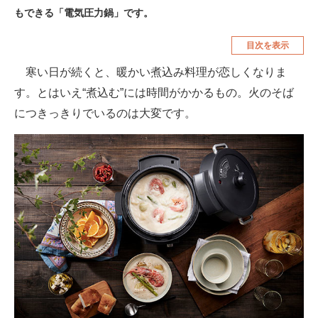
もできる「電気圧力鍋」です。
空調・季節家電
美容・コスメ
目次を表示
腕時計
車・バイク
寒い日が続くと、暖かい煮込み料理が恋しくなりま
釣り具・釣り用品
食品・飲料・お酒
す。とはいえ“煮込む”には時間がかかるもの。火のそば
食器・グラス・カトラリー
につきっきりでいるのは大変です。
メディア
注目記事を集めた総合ページ
ITの今と未来を見通す
スマホと通信の最新トレンド
進化するPCとデバイスの未来
好きが集まる 比べて選べる
ビジネスと働き方のヒント