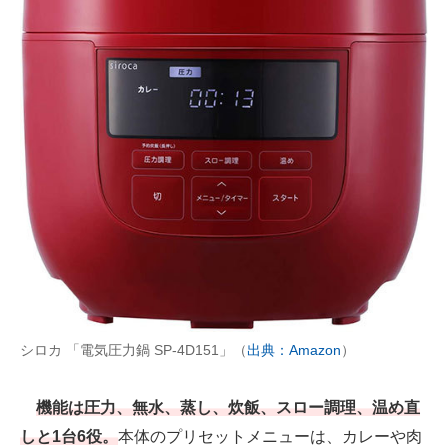
シロカ 「電気圧力鍋 SP-4D151」（
出典：Amazon
）
機能は圧力、無水、蒸し、炊飯、スロー調理、温め直
しと1台6役。
本体のプリセットメニューは、カレーや肉