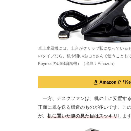
卓上扇風機には、土台がクリップ状になっている
のタイプなら、机や細い柱にはさんで使うことも
KeyniceのUSB扇風機）（出典：Amazon）
Amazonで「K
一方、デスクファンは、机の上に安置する
正面に風を送る構造のものが多いです。こ
が、
机に置いた際の見た目はスッキリ
しま