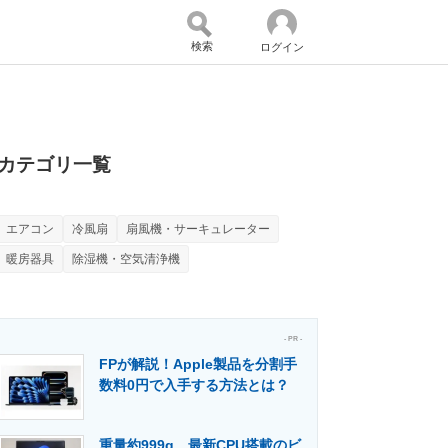
検索
ログイン
バイスの未来
好きが集まる 比べて選べる
カテゴリ一覧
エアコン
冷風扇
扇風機・サーキュレーター
コミュニティ
マーケ×ITの今がよく分かる
暖房器具
除湿機・空気清浄機
・活用を支援
- PR -
FPが解説！Apple製品を分割手
数料0円で入手する方法とは？
門メディア
建設×テクノロジーの最前線
重量約999g、最新CPU搭載のビ