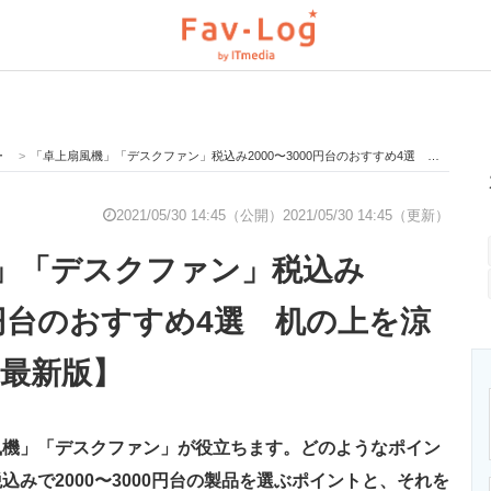
ー
>
「卓上扇風機」「デスクファン」税込み2000〜3000円台のおすすめ4選 机の上を涼しく【2021年最新版】
と未来を見通す
スマホと通信の最新トレンド
進化するPCとデ
2021/05/30 14:45（公開）
2021/05/30 14:45（更新）
」「デスクファン」税込み
のいまが分かる
企業ITのトレンドを詳説
経営リーダーの
00円台のおすすめ4選 机の上を涼
年最新版】
T製品の総合サイト
IT製品の技術・比較・事例
製造業のIT導入
風機」「デスクファン」が役立ちます。どのようなポイン
ニクス専門サイト
電子設計の基本と応用
エネルギーの専
みで2000〜3000円台の製品を選ぶポイントと、それを