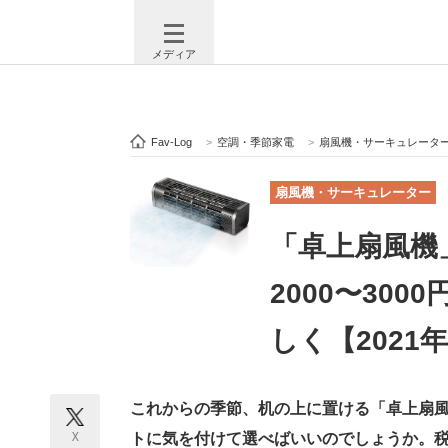
メディア
Fav-Log
>
空調・季節家電
>
扇風機・サーキュレータ
注目記事を集めた総合ページ
ITの今
扇風機・サーキュレーター
「卓上扇風機
ビジネスと働き方のヒント
AI活用
2000〜30
しく【2021
ITエンジニア向け専門サイト
企業向けI
これからの季節、机の上に置ける「卓上扇
モノづくり技術者専門サイト
エレクトロ
X
トに気を付けて選べばいいのでしょうか。税込