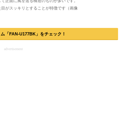
して正面に風を送る構造のものが多いです。
た目がスッキリとすることが特徴です（画像
コム「FAN-U177BK」をチェック！
advertisement