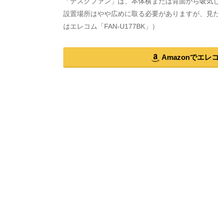
「デスクファン」は、本体横または背面から吸気
設置場所はやや広めに取る必要がありますが、見
はエレコム「FAN-U177BK」）
Amazonでエレ