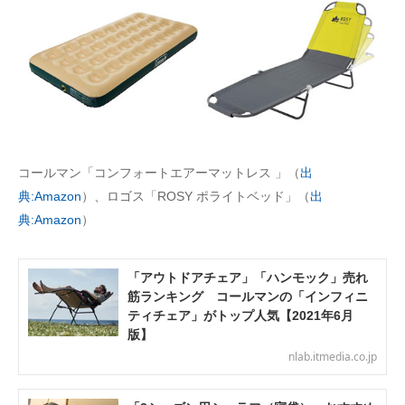
AI活用のいまが分かる
企業ITのトレンドを詳説
経営リーダーのコミュニティ
マーケ×ITの今がよく分かる
コールマン「コンフォートエアーマットレス 」（
出
ITエンジニア向け専門サイト
典:Amazon
）、ロゴス「ROSY ポライトベッド」（
出
典:Amazon
）
企業向けIT製品の総合サイト
IT製品の技術・比較・事例
「アウトドアチェア」「ハンモック」売れ
筋ランキング コールマンの「インフィニ
製造業のIT導入・活用を支援
ティチェア」がトップ人気【2021年6月
版】
モノづくり技術者専門サイト
nlab.itmedia.co.jp
エレクトロニクス専門サイト