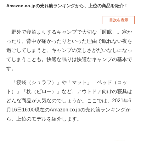
Amazon.co.jpの売れ筋ランキングから、上位の商品を紹介！
空調・季節家電
美容・コスメ
目次を表示
腕時計
車・バイク
野外で寝泊まりするキャンプで大切な「睡眠」。寒か
釣り具・釣り用品
食品・飲料・お酒
ったり、背中が痛かったりといった理由で眠れない夜を
食器・グラス・カトラリー
過ごしてしまうと、キャンプの楽しさがだいなしになっ
てしまうことも。快適な眠りは快適なキャンプの基本で
メディア
す。
注目記事を集めた総合ページ
「寝袋（シュラフ）」や「マット」「ベッド（コッ
ITの今と未来を見通す
ト）」「枕（ピロー）」など、アウトドア向けの寝具は
スマホと通信の最新トレンド
どんな商品が人気なのでしょうか。ここでは、2021年6
月16日16:00現在のAmazon.co.jpの売れ筋ランキングか
進化するPCとデバイスの未来
ら、上位のモデルを紹介します。
好きが集まる 比べて選べる
ビジネスと働き方のヒント