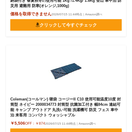
納袋付き 春夏秋冬の使用可能 1Kg /1.4Kg/ 1.8Kg 登山 車中泊 防
災用 避難用 防寒(オレンジ,1000g)
価格を取得できません
2026/07/15 11:44時点｜Amazon調べ
クリックして今すぐチェック
Coleman(コールマン) 寝袋 コージーII C10 使用可能温度10度 封
筒型 ネイビー 2000034773 封筒型 抗菌加工付き 幅84cm 連結可
能 キャンプ アウトドア 丸洗い可能 洗濯機可 防災 フェス 車中
泊 来客用 コンパクト ウォッシャブル
￥5,506
OFF：
￥874
2026/07/15 11:44時点｜Amazon調べ