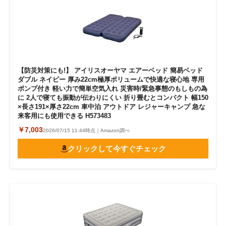
【防災対策にも!】 アイリスオーヤマ エアーベッド 簡易ベッド
ダブル ネイビー 厚み22cm極厚ボリュームで快適な寝心地 専用
ポンプ付き 軽い力で簡単空気入れ 災害時/緊急事態のもしもの為
に 2人で寝ても振動が伝わりにくい 折り畳むとコンパクト 幅150
×長さ191×厚さ22cm 車中泊 アウトドア レジャーキャンプ 急な
来客用にも使用できる H573483
￥7,003
2026/07/15 11:44時点｜Amazon調べ
クリックして今すぐチェック