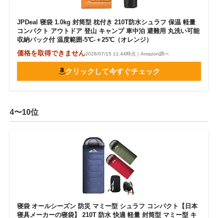
JPDeal 寝袋 1.0kg 封筒型 枕付き 210T防水シュラフ 保温 軽量
コンパクト アウトドア 登山 キャンプ 車中泊 避難用 丸洗い可能
収納パック付 温度範囲-5℃-＋25℃（オレンジ）
価格を取得できません
2026/07/15 11:44時点｜Amazon調べ
クリックして今すぐチェック
4〜10位
寝袋 オールシーズン 防災 マミー型 シュラフ コンパクト【日本
寝具メーカーの寝袋】 210T 防水 快適 軽量 封筒型 マミー型 キ