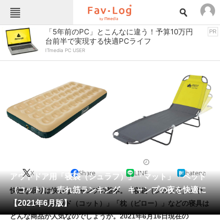
Fav-Logカテゴリー一覧
「5年前のPC」とこんなに違う！予算10万円
PR
台前半で実現する快適PCライフ
TOP
アウトドア用品
ITmedia PC USER
インテリア・収納
おもちゃ・ホビー
カメラ
キッチン家電
キッチン用品
ゲーム
コンテンツ・サービス
スイーツ・お菓子
スポーツ・レジャー
スマホ・携帯電話
パソコン・タブレット
ファッション
寝具
2021/06/16 18:45（公開）
X
Share
LINE
hatena
ペット
アウトドア用「寝袋（シュラフ）」「マット」「ベッド
家電
（コット）」売れ筋ランキング キャンプの夜を快適に
快適な眠りは快適なキャンプの基本。「寝袋（シュラフ）」や
工具・DIY
本・DVD・CD
【2021年6月版】
「マット」「ベッド（コット）」「枕（ピロー）」などの寝具は
生活家電
生活用品
どんな商品が人気なのでしょうか。2021年6月16日現在の