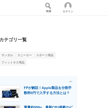
検索
ログイン
バイスの未来
好きが集まる 比べて選べる
カテゴリ一覧
サンダル
スニーカー
スポーツ用品
コミュニティ
マーケ×ITの今がよく分かる
フィットネス用品
・活用を支援
- PR -
FPが解説！Apple製品を分割手
数料0円で入手する方法とは？
門メディア
建設×テクノロジーの最前線
重量約999g、最新CPU搭載のビ