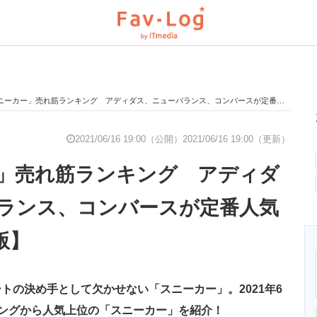
ーカー」売れ筋ランキング アディダス、ニューバランス、コンバースが定番人気【2021年6月版】
と未来を見通す
スマホと通信の最新トレンド
進化するPCとデ
2021/06/16 19:00（公開）
2021/06/16 19:00（更新）
」売れ筋ランキング アディダ
のいまが分かる
企業ITのトレンドを詳説
経営リーダーの
ランス、コンバースが定番人気
版】
T製品の総合サイト
IT製品の技術・比較・事例
製造業のIT導入
トの決め手として欠かせない「スニーカー」。2021年6
ニクス専門サイト
電子設計の基本と応用
エネルギーの専
ランキングから人気上位の「スニーカー」を紹介！