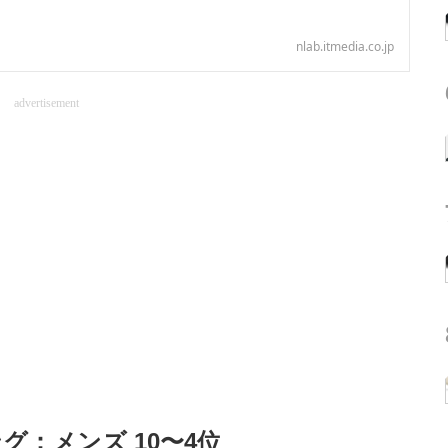
nlab.itmedia.co.jp
advertisement
：メンズ 10〜4位