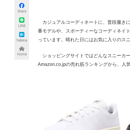
Share
カジュアルコーディネートに、普段履きに
ちょっと気になるネットの話題
LINE
番モデルや、スポーティーなコーディネイ
っています。晴れた日にはお気に入りのス
hatena
Home
ショッピングサイトではどんなスニーカーが人
Amazon.co.jpの売れ筋ランキングから