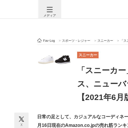
メディア
Fav-Log
>
スポーツ・レジャー
>
スニーカー
>
「スニ
注目記事を集めた総合ページ
ITの今
スニーカー
「スニーカー
ビジネスと働き方のヒント
AI活用
ス、ニューバ
【2021年6月
ITエンジニア向け専門サイト
企業向けI
日常の足として、カジュアルなコーディネー
モノづくり技術者専門サイト
エレクトロ
X
月16日現在のAmazon.co.jpの売れ筋