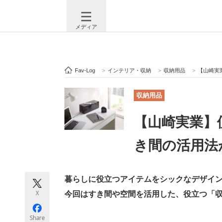
メディア
Fav-Log
>
インテリア・収納
>
収納用品
>
【山崎実
注目記事を集めた総合ページ
ITの今
収納用品
【山崎実業】
ビジネスと働き方のヒント
AI活用
き間の活用法が
ITエンジニア向け専門サイト
企業向けI
暮らしに役立つアイテムをシックなデザイ
X
今回はすき間や空間を活用した、役立つ「
モノづくり技術者専門サイト
エレクトロ
Share