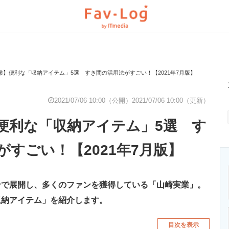
業】便利な「収納アイテム」5選 すき間の活用法がすごい！【2021年7月版】
と未来を見通す
スマホと通信の最新トレンド
進化するPCとデ
2021/07/06 10:00（公開）
2021/07/06 10:00（更新）
便利な「収納アイテム」5選 す
のいまが分かる
企業ITのトレンドを詳説
経営リーダーの
すごい！【2021年7月版】
T製品の総合サイト
IT製品の技術・比較・事例
製造業のIT導入
ンで展開し、多くのファンを獲得している「山崎実業」。
収納アイテム」を紹介します。
ニクス専門サイト
電子設計の基本と応用
エネルギーの専
目次を表示