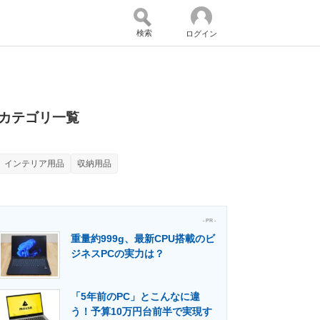
検索
ログイン
バイスの未来
好きが集まる 比べて選べる
カテゴリ一覧
インテリア用品
収納用品
コミュニティ
マーケ×ITの今がよく分かる
- PR -
重量約999g、最新CPU搭載のビ
・活用を支援
ジネスPCの実力は？
「5年前のPC」とこんなに違
門メディア
建設×テクノロジーの最前線
う！予算10万円台前半で実現す