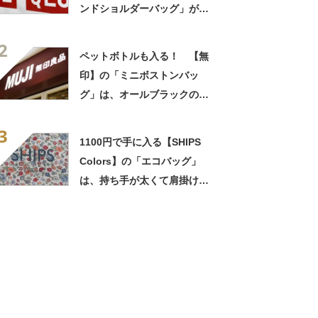
ンドショルダーバッグ」が好
評！ 「昨年に続き2つ目」
2
「孫も私も購入」
ペットボトルも入る！ 【無
印】の「ミニボストンバッ
グ」は、オールブラックの高
見えデザインだった
3
1100円で手に入る【SHIPS
Colors】の「エコバッグ」
は、持ち手が太くて肩掛け快
適！