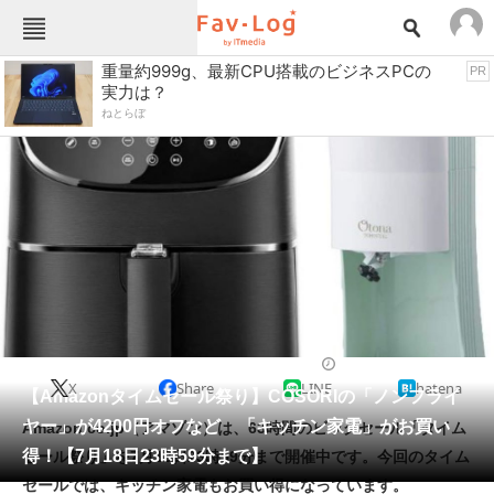
Fav-Logカテゴリー一覧
重量約999g、最新CPU搭載のビジネスPCの
PR
実力は？
TOP
アウトドア用品
ねとらぼ
インテリア・収納
おもちゃ・ホビー
カメラ
キッチン家電
キッチン用品
ゲーム
コンテンツ・サービス
スイーツ・お菓子
スポーツ・レジャー
スマホ・携帯電話
パソコン・タブレット
ファッション
ポット・ケトル
2021/07/16 15:15（公開）
X
Share
LINE
hatena
ペット
【Amazonタイムセール祭り】COSORIの「ノンフライ
家電
ヤー」が4200円オフなど 「キッチン家電」がお買い
Amazon.co.jp（アマゾン）は、63時間のビッグセール「タイム
工具・DIY
本・DVD・CD
得！【7月18日23時59分まで】
セール祭り」を7月18日23時59分まで開催中です。今回のタイム
生活家電
生活用品
セールでは、キッチン家電もお買い得になっています。