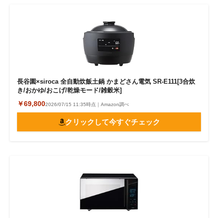
長谷園×siroca 全自動炊飯土鍋 かまどさん電気 SR-E111[3合炊
き/おかゆ/おこげ/乾燥モード/雑穀米]
￥69,800
2026/07/15 11:35時点｜Amazon調べ
クリックして今すぐチェック