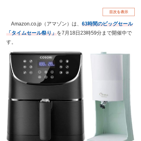
空調・季節家電
美容・コスメ
目次を表示
腕時計
車・バイク
Amazon.co.jp（アマゾン）は、
63時間のビッグセール
「タイムセール祭り」
を7月18日23時59分まで開催中で
釣り具・釣り用品
食品・飲料・お酒
す。
食器・グラス・カトラリー
メディア
注目記事を集めた総合ページ
ITの今と未来を見通す
スマホと通信の最新トレンド
進化するPCとデバイスの未来
好きが集まる 比べて選べる
ビジネスと働き方のヒント