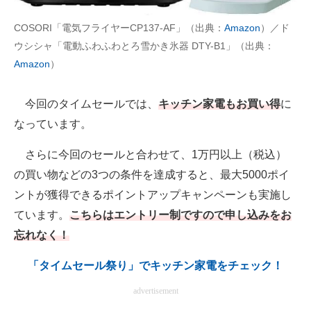
COSORI「電気フライヤーCP137-AF」（出典：
Amazon
）／ド
AI活用のいまが分かる
ウシシャ「電動ふわふわとろ雪かき氷器 DTY-B1」（出典：
企業ITのトレンドを詳説
Amazon
）
経営リーダーのコミュニティ
今回のタイムセールでは、
キッチン家電もお買い得
に
マーケ×ITの今がよく分かる
なっています。
ITエンジニア向け専門サイト
さらに今回のセールと合わせて、1万円以上（税込）
の買い物などの3つの条件を達成すると、最大5000ポイ
企業向けIT製品の総合サイト
ントが獲得できるポイントアップキャンペーンも実施し
IT製品の技術・比較・事例
ています。
こちらはエントリー制ですので申し込みをお
忘れなく！
製造業のIT導入・活用を支援
「タイムセール祭り」でキッチン家電をチェック！
モノづくり技術者専門サイト
advertisement
エレクトロニクス専門サイト