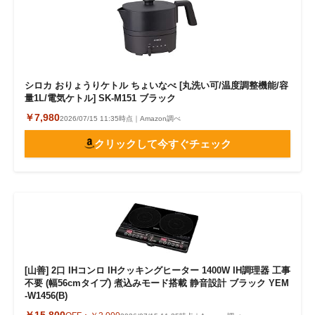
シロカ おりょうりケトル ちょいなべ [丸洗い可/温度調整機能/容
量1L/電気ケトル] SK-M151 ブラック
￥7,980
2026/07/15 11:35時点｜Amazon調べ
クリックして今すぐチェック
[山善] 2口 IHコンロ IHクッキングヒーター 1400W IH調理器 工事
不要 (幅56cmタイプ) 煮込みモード搭載 静音設計 ブラック YEM
-W1456(B)