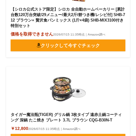
【シロカ公式ストア限定】シロカ 全自動ホームベーカリー [累計
台数120万台突破/29メニュー/最大2斤/餅つき機/レシピ付] SHB-7
12 ブラウン+ 贅沢食パンミックス (1斤×4袋) SHB-MIX3100付き
特別セット
価格を取得できません
2026/07/15 11:35時点｜Amazon調べ
クリックして今すぐチェック
タイガー魔法瓶(TIGER) グリル鍋 3枚タイプ 遠赤土鍋コーティ
ング 深鍋 たこ焼き プレート 3.7L ブラウン CQG-B30N-T
￥12,800
2026/07/15 11:35時点｜Amazon調べ