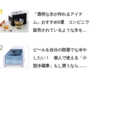
1
「透明な氷が作れるアイテ
ム」おすすめ5選 コンビニで
販売されているような氷を自
宅で作成【2022年最新版】
2
ビールを自分の部屋でも冷や
したい！ 個人で使える「小
型冷蔵庫」もし買うなら……3
つの製品をチョイス【2025年
9月版】