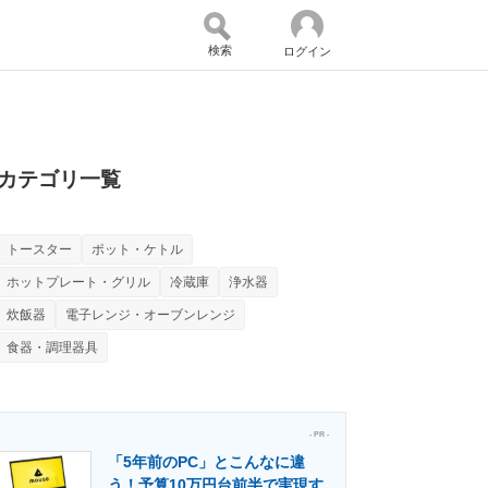
検索
ログイン
バイスの未来
好きが集まる 比べて選べる
カテゴリ一覧
トースター
ポット・ケトル
コミュニティ
マーケ×ITの今がよく分かる
ホットプレート・グリル
冷蔵庫
浄水器
炊飯器
電子レンジ・オーブンレンジ
食器・調理器具
・活用を支援
- PR -
「5年前のPC」とこんなに違
門メディア
建設×テクノロジーの最前線
う！予算10万円台前半で実現す