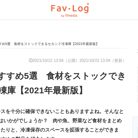
すめ5選 食材をストックできるセカンド冷凍庫【2021年最新版】
と未来を見通す
スマホと通信の最新トレンド
進化するPCとデ
2021/10/22 13:04（公開）
2021/10/22 13:04（更新）
すすめ5選 食材をストックでき
のいまが分かる
企業ITのトレンドを詳説
経営リーダーの
凍庫【2021年最新版】
T製品の総合サイト
IT製品の技術・比較・事例
製造業のIT導入
ースを十分に確保できないこともありますよね。そんなと
はいかがでしょうか？ 肉や魚、野菜など食材をまとめ
したりと、冷凍保存のスペースを拡張することができま
ニクス専門サイト
電子設計の基本と応用
エネルギーの専