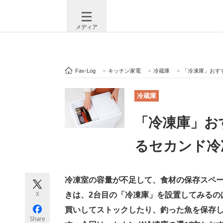
メディア
Fav-Log
>
キッチン家電
>
冷蔵庫
>
「冷凍庫」おす
注目記事を集めた総合ページ
ITの今
冷蔵庫
「冷凍庫」お
ビジネスと働き方のヒント
AI活用
るセカンド冷
ITエンジニア向け専門サイト
企業向けI
冷凍室の容量が不足して、食材の保存スペ
X
きは、2台目の「冷凍庫」を設置してみるの
買いしてストックしたり、釣った魚を保存
モノづくり技術者専門サイト
エレクトロ
Share