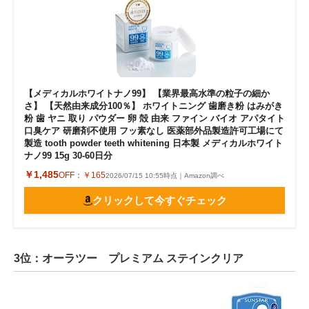
【メディカルホワイトナノ99】 【業界最高水準の粒子の細か
さ】 【天然由来成分100％】 ホワイトニング 歯磨き粉 はみがき
粉 歯 ヤニ 取り パウダー 卵 殻 由来 ファイン バイオ アパタイト
口臭ケア 研磨剤不使用 フッ素なし 医薬部外品製造許可工場にて
製造 tooth powder teeth whitening 日本製 メディカルホワイト
ナノ99 15g 30-60日分
￥1,485
OFF：
￥165
2026/07/15 10:55時点｜Amazon調べ
クリックして今すぐチェック
3位：オーラツー プレミアム ステインクリア