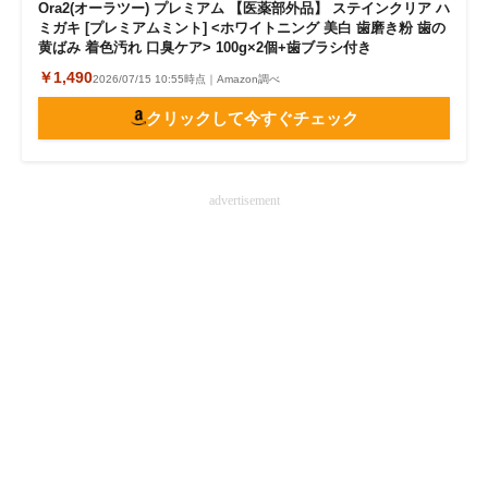
Ora2(オーラツー) プレミアム 【医薬部外品】 ステインクリア ハ
ミガキ [プレミアムミント] <ホワイトニング 美白 歯磨き粉 歯の
黄ばみ 着色汚れ 口臭ケア> 100g×2個+歯ブラシ付き
￥1,490
2026/07/15 10:55時点｜Amazon調べ
クリックして今すぐチェック
advertisement