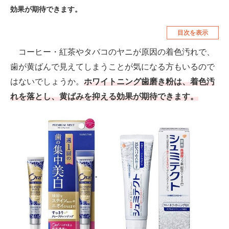
効果が期待できます。
空調・季節家電
美容・コスメ
目次を表示
腕時計
車・バイク
コーヒー・紅茶やタバコのヤニが原因の着色汚れで、
釣り具・釣り用品
食品・飲料・お酒
歯が黄ばんで見えてしまうことが気になる方もいるので
食器・グラス・カトラリー
はないでしょうか。
ホワイトニング歯磨き粉は、着色汚
れを落とし、黄ばみを抑える効果が期待できます。
メディア
注目記事を集めた総合ページ
ITの今と未来を見通す
スマホと通信の最新トレンド
進化するPCとデバイスの未来
好きが集まる 比べて選べる
ビジネスと働き方のヒント