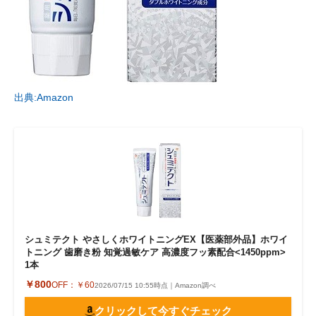
出典:Amazon
シュミテクト やさしくホワイトニングEX【医薬部外品】ホワイ
トニング 歯磨き粉 知覚過敏ケア 高濃度フッ素配合<1450ppm>
1本
￥800
OFF：
￥60
2026/07/15 10:55時点｜Amazon調べ
クリックして今すぐチェック