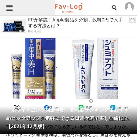
Fav-Logカテゴリー一覧
FPが解説！Apple製品を分割手数料0円で入手
PR
する方法とは？
TOP
アウトドア用品
Fav-Log
インテリア・収納
おもちゃ・ホビー
カメラ
キッチン家電
キッチン用品
ゲーム
コンテンツ・サービス
スイーツ・お菓子
スポーツ・レジャー
スマホ・携帯電話
パソコン・タブレット
ファッション
オーラルケア
2021/12/09 13:14（公開）
X
Share
LINE
hatena
ペット
「ホワイトニング歯磨き粉」売れ筋ランキング＆おすす
家電
めピックアップ 気軽にできる日常ケアで美しい歯に！
コーヒー・紅茶やタバコのヤニが原因の着色汚れで、歯が黄ばん
工具・DIY
本・DVD・CD
【2021年12月版】
で見えてしまうことが気になる方もいるのではないでしょうか。
生活家電
生活用品
ホワイトニング歯磨き粉は、着色汚れを落とし、黄ばみを抑える