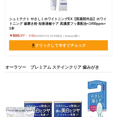
シュミテクト やさしくホワイトニングEX【医薬部外品】ホワイ
トニング 歯磨き粉 知覚過敏ケア 高濃度フッ素配合<1450ppm>
1本
￥800
OFF：
￥60
2026/07/15 10:55時点｜Amazon調べ
クリックして今すぐチェック
オーラツー プレミアム ステインクリア 歯みがき