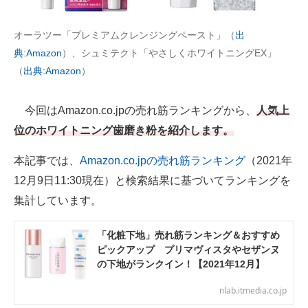
AI活用のいまが分かる
オーラツー「プレミアムクレンジングペースト」（
出
典:Amazon
）、シュミテクト「やさしくホワイトニングEX」
企業ITのトレンドを詳説
（
出典:Amazon
）
経営リーダーのコミュニティ
今回はAmazon.co.jpの売れ筋ランキングから、
人気上
マーケ×ITの今がよく分かる
位のホワイトニング歯磨き粉を紹介します。
ITエンジニア向け専門サイト
本記事では、
Amazon.co.jpの売れ筋ランキング
（2021年
企業向けIT製品の総合サイト
12月9日11:30現在）と検索結果に基づいてランキングを
集計しています。
IT製品の技術・比較・事例
「化粧下地」売れ筋ランキング＆おすすめ
製造業のIT導入・活用を支援
ピックアップ プリマヴィスタやセザンヌ
の下地がランクイン！【2021年12月】
モノづくり技術者専門サイト
nlab.itmedia.co.jp
エレクトロニクス専門サイト