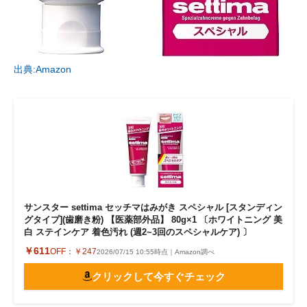
出典:Amazon
サンスター settima セッチマはみがき スペシャル [スタンディン
グタイプ](歯磨き粉) 【医薬部外品】 80g×1 〔ホワイトニング 美
白 ステインケア 着色汚れ (週2~3回のスペシャルケア) 〕
￥611
OFF：
￥247
2026/07/15 10:55時点｜Amazon調べ
クリックして今すぐチェック