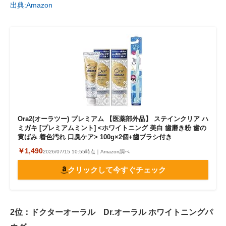
出典:Amazon
Ora2(オーラツー) プレミアム 【医薬部外品】 ステインクリア ハ
ミガキ [プレミアムミント] <ホワイトニング 美白 歯磨き粉 歯の
黄ばみ 着色汚れ 口臭ケア> 100g×2個+歯ブラシ付き
￥1,490
2026/07/15 10:55時点｜Amazon調べ
クリックして今すぐチェック
2位：ドクターオーラル Dr.オーラル ホワイトニングパ