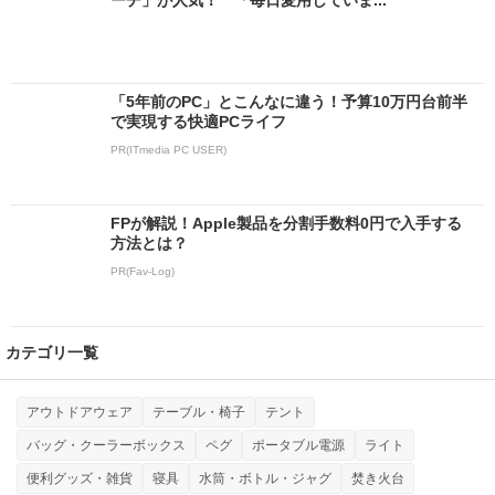
ーチ」が人気！ 「毎日愛用していま...
「5年前のPC」とこんなに違う！予算10万円台前半
で実現する快適PCライフ
PR(ITmedia PC USER)
FPが解説！Apple製品を分割手数料0円で入手する
方法とは？
PR(Fav-Log)
カテゴリ一覧
アウトドアウェア
テーブル・椅子
テント
バッグ・クーラーボックス
ペグ
ポータブル電源
ライト
便利グッズ・雑貨
寝具
水筒・ボトル・ジャグ
焚き火台