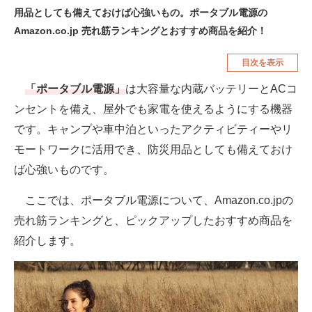
用品としても備えておけば心強いもの。ポータブル電源の
空調・季節家電
美容・コスメ
Amazon.co.jp 売れ筋ランキングとおすすめ商品を紹介！
腕時計
車・バイク
目次を表示
釣り具・釣り用品
食品・飲料・お酒
「ポータブル電源」
は大容量な内蔵バッテリーとACコ
食器・グラス・カトラリー
ンセントを備え、屋外でも家電を使えるようにする機器
です。キャンプや車中泊といったアクティビティーやリ
メディア
モートワークに活用でき、防災用品としても備えておけ
注目記事を集めた総合ページ
ば心強いものです。
ITの今と未来を見通す
ここでは、ポータブル電源について、Amazon.co.jpの
売れ筋ランキングと、ピックアップしたおすすめ商品を
スマホと通信の最新トレンド
紹介します。
進化するPCとデバイスの未来
好きが集まる 比べて選べる
ビジネスと働き方のヒント