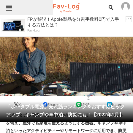
Fav-Logカテゴリー一覧
FPが解説！Apple製品を分割手数料0円で入手
PR
する方法とは？
TOP
アウトドア用品
Fav-Log
インテリア・収納
おもちゃ・ホビー
カメラ
キッチン家電
キッチン用品
ゲーム
コンテンツ・サービス
スイーツ・お菓子
スポーツ・レジャー
スマホ・携帯電話
パソコン・タブレット
ファッション
ポータブル電源
2022/01/18 18:40（公開）
X
Share
LINE
hatena
ペット
「ポータブル電源」売れ筋ランキング＆おすすめピック
家電
アップ キャンプや車中泊、防災にも！【2022年1月】
「ポータブル電源」は大容量な内蔵バッテリーとACコンセント
工具・DIY
本・DVD・CD
を備え、屋外でも家電を使えるようにする機器。キャンプや車中
生活家電
生活用品
泊といったアクティビティーやリモートワークに活用でき、防災