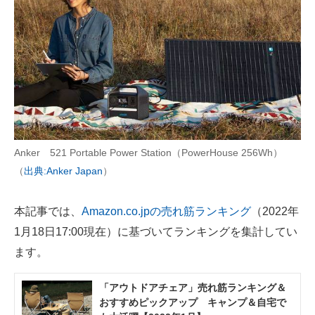
AI活用のいまが分かる
企業ITのトレンドを詳説
経営リーダーのコミュニティ
マーケ×ITの今がよく分かる
ITエンジニア向け専門サイト
Anker 521 Portable Power Station（PowerHouse 256Wh）
（
出典:Anker Japan
）
企業向けIT製品の総合サイト
IT製品の技術・比較・事例
本記事では、
Amazon.co.jpの売れ筋ランキング
（2022年
1月18日17:00現在）に基づいてランキングを集計してい
製造業のIT導入・活用を支援
ます。
モノづくり技術者専門サイト
「アウトドアチェア」売れ筋ランキング＆
エレクトロニクス専門サイト
おすすめピックアップ キャンプ＆自宅で