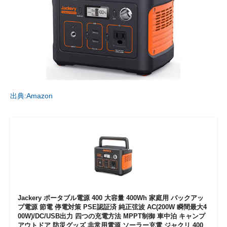
出典:Amazon
Jackery ポータブル電源 400 大容量 400Wh 家庭用 バックアッ
プ電源 節電 停電対策 PSE認証済 純正弦波 AC(200W 瞬間最大4
00W)/DC/USB出力 四つの充電方法 MPPT制御 車中泊 キャンプ
アウトドア 防災グッズ 非常用電源 ソーラー充電 ジャクリ 400