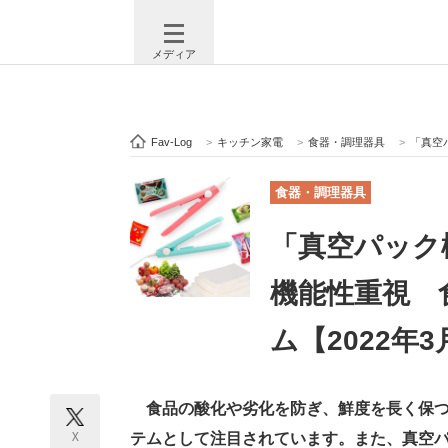
メディア
Fav-Log
>
キッチン家電
>
食器・調理器具
>
「真空パ
注目記事を集めた総合ページ
ITの今
食器・調理器具
「真空パック
ビジネスと働き方のヒント
AI活用
機能性重視 
ム【2022年
ITエンジニア向け専門サイト
企業向けI
食品の酸化や劣化を防ぎ、鮮度を長く保つ
モノづくり技術者専門サイト
エレクトロ
X
テムとして注目されています。また、真空