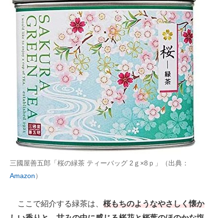
三國屋善五郎「桜の緑茶 ティーバッグ 2ｇ×8ｐ」（出典：
Amazon
）
ここで紹介する緑茶は、
桜もちのようなやさしく懐か
しい香りと、甘みの中に感じる桜花と桜葉のほのかな塩