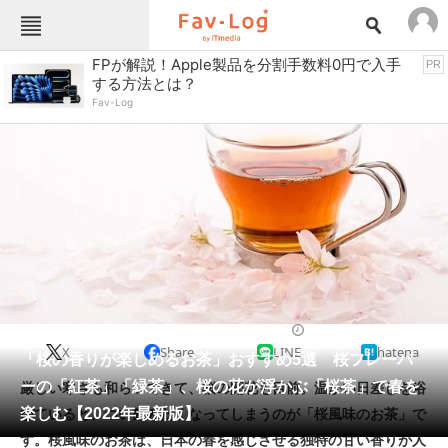
Fav-Logカテゴリー一覧
FPが解説！Apple製品を分割手数料0円で入手
PR
する方法とは？
TOP
アウトドア用品
Fav-Log
インテリア・収納
おもちゃ・ホビー
カメラ
キッチン家電
キッチン用品
ゲーム
コンテンツ・サービス
スイーツ・お菓子
スポーツ・レジャー
スマホ・携帯電話
パソコン・タブレット
ファッション
コーヒー・お茶
2022/03/18 12:00（公開）
X
Share
LINE
hatena
ペット
「桜の香りが楽しめるお茶」おすすめ5選 桜フレーバ
家電
ーの「紅茶」「緑茶」、桜の花が浮かぶ「桜茶」で春を
厳しい寒さも和らいできて、桜の開花も目前。温かい日差しを浴
工具・DIY
本・DVD・CD
楽しむ【2022年最新版】
びていると、つい飲みたくなってしまうのが「桜風味のお茶」で
生活家電
生活用品
す。桜風味のお茶は、日本の春を感じさせる独特の甘い香りが人