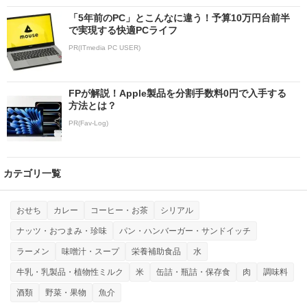
「5年前のPC」とこんなに違う！予算10万円台前半
で実現する快適PCライフ
PR(ITmedia PC USER)
FPが解説！Apple製品を分割手数料0円で入手する
方法とは？
PR(Fav-Log)
カテゴリ一覧
おせち
カレー
コーヒー・お茶
シリアル
ナッツ・おつまみ・珍味
パン・ハンバーガー・サンドイッチ
ラーメン
味噌汁・スープ
栄養補助食品
水
牛乳・乳製品・植物性ミルク
米
缶詰・瓶詰・保存食
肉
調味料
酒類
野菜・果物
魚介