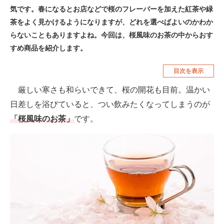
気です。春になるとお店などで桜のフレーバーを加えた紅茶や緑
空調・季節家電
美容・コスメ
茶をよく見かけるようになりますが、どれを選べばよいのかわか
腕時計
車・バイク
らないこともありますよね。今回は、桜風味のお茶の中からおす
すめ商品を紹介します。
釣り具・釣り用品
食品・飲料・お酒
目次を表示
食器・グラス・カトラリー
厳しい寒さも和らいできて、桜の開花も目前。温かい
メディア
日差しを浴びていると、つい飲みたくなってしまうのが
注目記事を集めた総合ページ
「桜風味のお茶」
です。
ITの今と未来を見通す
スマホと通信の最新トレンド
進化するPCとデバイスの未来
好きが集まる 比べて選べる
ビジネスと働き方のヒント