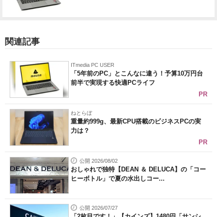
関連記事
ITmedia PC USER
「5年前のPC」とこんなに違う！予算10万円台
前半で実現する快適PCライフ
PR
ねとらぼ
重量約999g、最新CPU搭載のビジネスPCの実
力は？
PR
公開 2026/08/02
おしゃれで独特【DEAN ＆ DELUCA】の「コー
ヒーボトル」で夏の水出しコー...
公開 2026/07/27
「2枚目です！」【カインズ】1480円「サンシ