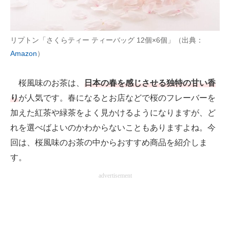
AI活用のいまが分かる
リプトン「さくらティー ティーバッグ 12個×6個」（出典：
企業ITのトレンドを詳説
Amazon
）
経営リーダーのコミュニティ
桜風味のお茶は、
日本の春を感じさせる独特の甘い香
マーケ×ITの今がよく分かる
り
が人気です。春になるとお店などで桜のフレーバーを
ITエンジニア向け専門サイト
加えた紅茶や緑茶をよく見かけるようになりますが、ど
れを選べばよいのかわからないこともありますよね。今
企業向けIT製品の総合サイト
回は、桜風味のお茶の中からおすすめ商品を紹介しま
IT製品の技術・比較・事例
す。
製造業のIT導入・活用を支援
advertisement
モノづくり技術者専門サイト
エレクトロニクス専門サイト