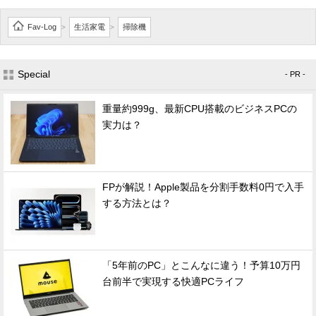
Fav-Log
生活家電
掃除機
>
>
Special
- PR -
重量約999g、最新CPU搭載のビジネスPCの
実力は？
FPが解説！Apple製品を分割手数料0円で入手
する方法とは？
「5年前のPC」とこんなに違う！予算10万円
台前半で実現する快適PCライフ