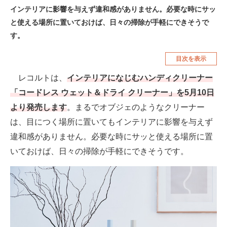
インテリアに影響を与えず違和感がありません。必要な時にサッ
空調・季節家電
美容・コスメ
と使える場所に置いておけば、日々の掃除が手軽にできそうで
腕時計
車・バイク
す。
釣り具・釣り用品
食品・飲料・お酒
目次を表示
食器・グラス・カトラリー
レコルトは、
インテリアになじむハンディクリーナー
「コードレス ウェット＆ドライ クリーナー」を5月10日
メディア
より発売します
。まるでオブジェのようなクリーナー
注目記事を集めた総合ページ
は、目につく場所に置いてもインテリアに影響を与えず
違和感がありません。必要な時にサッと使える場所に置
ITの今と未来を見通す
いておけば、日々の掃除が手軽にできそうです。
スマホと通信の最新トレンド
進化するPCとデバイスの未来
好きが集まる 比べて選べる
ビジネスと働き方のヒント