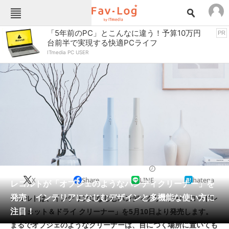
Fav-Logカテゴリー一覧
「5年前のPC」とこんなに違う！予算10万円
PR
台前半で実現する快適PCライフ
TOP
アウトドア用品
ITmedia PC USER
インテリア・収納
おもちゃ・ホビー
カメラ
キッチン家電
キッチン用品
ゲーム
コンテンツ・サービス
スイーツ・お菓子
スポーツ・レジャー
スマホ・携帯電話
パソコン・タブレット
ファッション
掃除機
2022/04/28 15:30（公開）
X
Share
LINE
hatena
ペット
レコルトが「オブジェのようなハンディクリーナー」を
家電
発売 インテリアになじむデザインと多機能な使い方に
レコルトは、インテリアになじむハンディクリーナー「コードレ
工具・DIY
本・DVD・CD
注目！
ス ウェット＆ドライ クリーナー」を5月10日より発売します。
生活家電
生活用品
まるでオブジェのようなクリーナーは、目につく場所に置いても