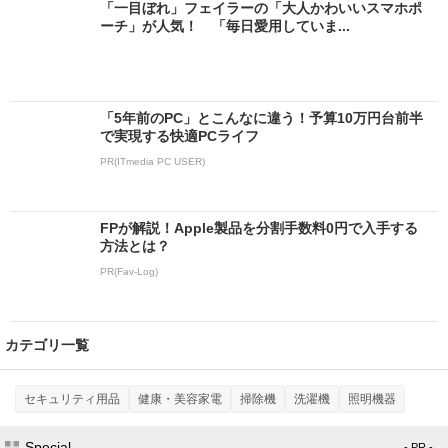
「一目ぼれ」フェイラーの「大人かわいいスマホポ
ーチ」が人気！ 「毎日愛用していま...
「5年前のPC」とこんなに違う！予算10万円台前半
で実現する快適PCライフ
PR(ITmedia PC USER)
FPが解説！Apple製品を分割手数料0円で入手する
方法とは？
PR(Fav-Log)
カテゴリ一覧
セキュリティ用品
健康・美容家電
掃除機
洗濯機
照明機器
Special
- PR -