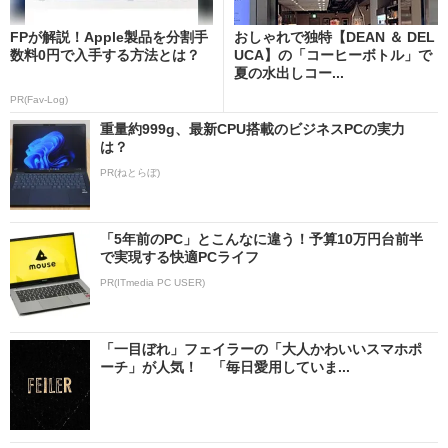
FPが解説！Apple製品を分割手
おしゃれで独特【DEAN ＆ DEL
数料0円で入手する方法とは？
UCA】の「コーヒーボトル」で
夏の水出しコー...
PR(Fav-Log)
重量約999g、最新CPU搭載のビジネスPCの実力
は？
PR(ねとらぼ)
「5年前のPC」とこんなに違う！予算10万円台前半
で実現する快適PCライフ
PR(ITmedia PC USER)
「一目ぼれ」フェイラーの「大人かわいいスマホポ
ーチ」が人気！ 「毎日愛用していま...