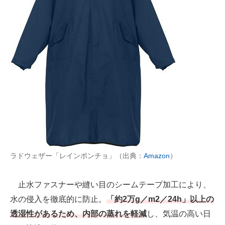
ラドウェザー「レインポンチョ」（出典：
Amazon
）
止水ファスナーや縫い目のシームテープ加工により、
水の侵入を徹底的に防止。
「約2万g／m2／24h」以上の
透湿性があるため、内部の蒸れを軽減
し、気温の高い日