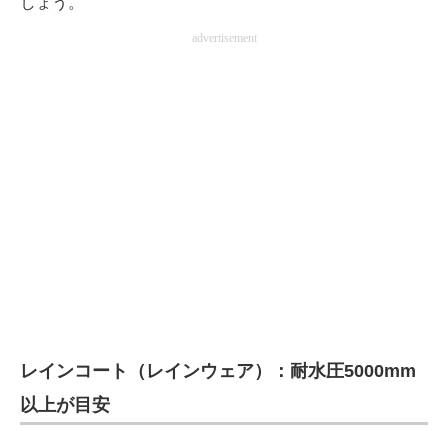
しょう。
電子設計の基本と応用
advertisement
エネルギーの専門メディア
建設×テクノロジーの最前線
ちょっと気になるネットの話題
レインコート（レインウェア）：耐水圧5000mm
以上が目安