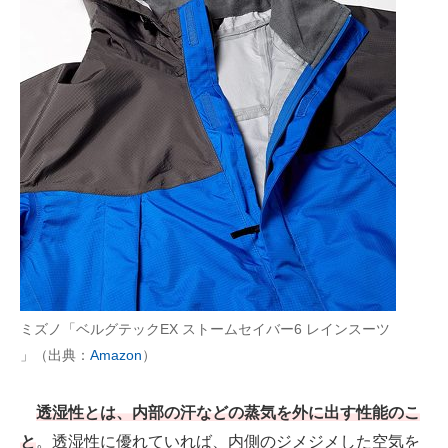
ミズノ「ベルグテックEX ストームセイバー6 レインスーツ
」（出典：
Amazon
）
透湿性とは、内部の汗などの蒸気を外に出す性能のこ
と
。透湿性に優れていれば、内側のジメジメした空気を