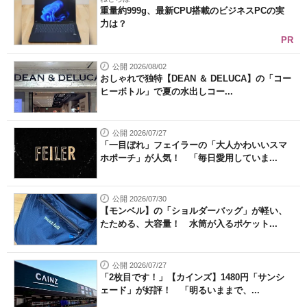
重量約999g、最新CPU搭載のビジネスPCの実
力は？
PR
公開 2026/08/02
おしゃれで独特【DEAN ＆ DELUCA】の「コー
ヒーボトル」で夏の水出しコー...
公開 2026/07/27
「一目ぼれ」フェイラーの「大人かわいいスマ
ホポーチ」が人気！ 「毎日愛用していま...
公開 2026/07/30
【モンベル】の「ショルダーバッグ」が軽い、
たためる、大容量！ 水筒が入るポケット...
公開 2026/07/27
「2枚目です！」【カインズ】1480円「サンシ
ェード」が好評！ 「明るいままで、...