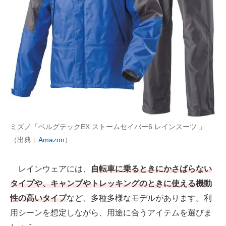
AI活用のいまが分かる
企業ITのトレンドを詳説
経営リーダーのコミュニティ
マーケ×ITの今がよく分かる
ITエンジニア向け専門サイト
ミズノ「ベルグテックEX ストームセイバー6 レインスーツ 」
企業向けIT製品の総合サイト
（出典：
Amazon
）
IT製品の技術・比較・事例
レインウェアには、
自転車に乗るときにかさばらない
製造業のIT導入・活用を支援
タイプや、キャンプやトレッキングのときに使える機動
モノづくり技術者専門サイト
性の高いタイプ
など、多種多様なモデルがあります。利
用シーンを想定しながら、用途に合うアイテムを選びま
エレクトロニクス専門サイト