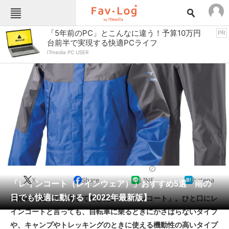
Fav-Logカテゴリー一覧
「5年前のPC」とこんなに違う！予算10万円
PR
台前半で実現する快適PCライフ
TOP
アウトドア用品
ITmedia PC USER
インテリア・収納
おもちゃ・ホビー
カメラ
キッチン家電
キッチン用品
ゲーム
コンテンツ・サービス
スイーツ・お菓子
スポーツ・レジャー
スマホ・携帯電話
パソコン・タブレット
ファッション
アウトドアウェア
2022/04/29 16:30（公開）
X
Share
LINE
hatena
ペット
「レインコート（レインウェア）」おすすめ5選 雨の
家電
日でも快適に動ける【2022年最新版】
梅雨時に備えて用意しておきたい「レインコート」。ひと口にレ
工具・DIY
本・DVD・CD
インコートと言っても、自転車に乗るときにかさばらないタイプ
生活家電
生活用品
や、キャンプやトレッキングのときに使える機動性の高いタイプ