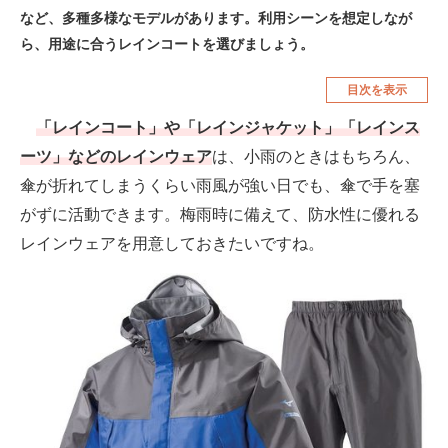
など、多種多様なモデルがあります。利用シーンを想定しなが
空調・季節家電
美容・コスメ
ら、用途に合うレインコートを選びましょう。
腕時計
車・バイク
目次を表示
釣り具・釣り用品
食品・飲料・お酒
「レインコート」や「レインジャケット」「レインス
食器・グラス・カトラリー
ーツ」などのレインウェア
は、小雨のときはもちろん、
傘が折れてしまうくらい雨風が強い日でも、傘で手を塞
メディア
がずに活動できます。梅雨時に備えて、防水性に優れる
注目記事を集めた総合ページ
レインウェアを用意しておきたいですね。
ITの今と未来を見通す
スマホと通信の最新トレンド
進化するPCとデバイスの未来
好きが集まる 比べて選べる
ビジネスと働き方のヒント