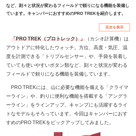
など、刻々と状況が変わるフィールドで頼りになる機能を装備し
空調・季節家電
美容・コスメ
ています。キャンパーにおすすめのPRO TREKを紹介します。
腕時計
車・バイク
目次を表示
釣り具・釣り用品
食品・飲料・お酒
「PRO TREK（プロトレック）」
（カシオ計算機）は
食器・グラス・カトラリー
アウトドアに特化したウォッチ。方位、高度・気圧、温
度を計測できる「トリプルセンサー」や、手袋を装着し
メディア
ていても使いやすいボタン類など、刻々と状況が変わる
注目記事を集めた総合ページ
フィールドで頼りになる機能を装備しています。
ITの今と未来を見通す
PRO TREKには、山に必要な機能を備える「クライマ
ーライン」や、釣りに便利な機能を搭載する「アングラ
スマホと通信の最新トレンド
ーライン」をラインアップ。キャンプにも活躍するライ
進化するPCとデバイスの未来
トなモデルもそろっています。今回はキャンパーにおす
すめのPRO TREKをピックアップしてみました。
好きが集まる 比べて選べる
ビジネスと働き方のヒント