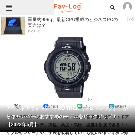
Fav-Logカテゴリー一覧
重量約999g、最新CPU搭載のビジネスPCの
PR
実力は？
TOP
アウトドア用品
ねとらぼ
インテリア・収納
おもちゃ・ホビー
カメラ
キッチン家電
キッチン用品
ゲーム
コンテンツ・サービス
スイーツ・お菓子
スポーツ・レジャー
スマホ・携帯電話
パソコン・タブレット
ファッション
アウトドアウォッチ
2022/05/09 18:00（公開）
X
Share
LINE
hatena
ペット
アウトドアウォッチ「PRO TREK（プロトレック）」か
家電
らキャンパーにおすすめのモデルをピックアップ！
「PRO TREK（プロトレック）」（カシオ計算機）はアウトドア
工具・DIY
本・DVD・CD
【2022年5月】
に特化したウォッチ。方位、高度・気圧、温度を計測できる「ト
生活家電
生活用品
リプルセンサー」や、手袋を装着していても使いやすいボタン類