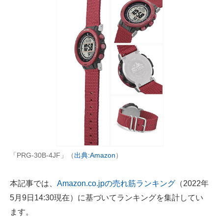
AI活用のいまが分かる
企業ITのトレンドを詳説
経営リーダーのコミュニティ
マーケ×ITの今がよく分かる
ITエンジニア向け専門サイト
企業向けIT製品の総合サイト
IT製品の技術・比較・事例
「PRG-30B-4JF」（
出典:Amazon
）
製造業のIT導入・活用を支援
本記事では、
Amazon.co.jpの売れ筋ランキング
（2022年
モノづくり技術者専門サイト
5月9日14:30現在）に基づいてランキングを集計してい
エレクトロニクス専門サイト
ます。