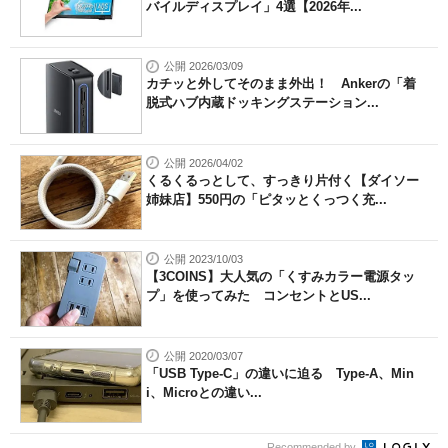
バイルディスプレイ」4選【2026年...
公開 2026/03/09
カチッと外してそのまま外出！ Ankerの「着
脱式ハブ内蔵ドッキングステーション...
公開 2026/04/02
くるくるっとして、すっきり片付く【ダイソー
姉妹店】550円の「ピタッとくっつく充...
公開 2023/10/03
【3COINS】大人気の「くすみカラー電源タッ
プ」を使ってみた コンセントとUS...
公開 2020/03/07
「USB Type-C」の違いに迫る Type-A、Min
i、Microとの違い...
Recommended by