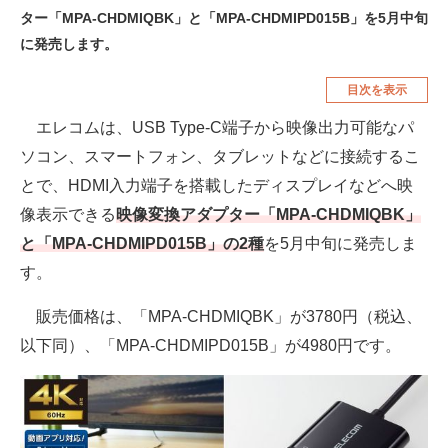
ター「MPA-CHDMIQBK」と「MPA-CHDMIPD015B」を5月中旬
空調・季節家電
美容・コスメ
に発売します。
腕時計
車・バイク
目次を表示
釣り具・釣り用品
食品・飲料・お酒
エレコムは、USB Type-C端子から映像出力可能なパ
食器・グラス・カトラリー
ソコン、スマートフォン、タブレットなどに接続するこ
とで、HDMI入力端子を搭載したディスプレイなどへ映
メディア
像表示できる
映像変換アダプター「MPA-CHDMIQBK」
注目記事を集めた総合ページ
と「MPA-CHDMIPD015B」の2種
を5月中旬に発売しま
す。
ITの今と未来を見通す
販売価格は、「MPA-CHDMIQBK」が3780円（税込、
スマホと通信の最新トレンド
以下同）、「MPA-CHDMIPD015B」が4980円です。
進化するPCとデバイスの未来
好きが集まる 比べて選べる
ビジネスと働き方のヒント