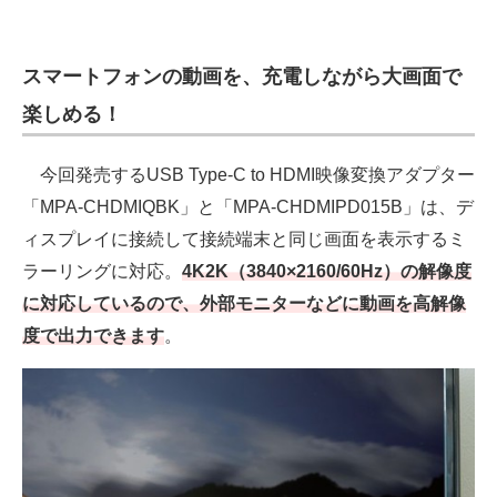
電子設計の基本と応用
エネルギーの専門メディア
スマートフォンの動画を、充電しながら大画面で
楽しめる！
建設×テクノロジーの最前線
ちょっと気になるネットの話題
今回発売するUSB Type-C to HDMI映像変換アダプター
「MPA-CHDMIQBK」と「MPA-CHDMIPD015B」は、デ
ィスプレイに接続して接続端末と同じ画面を表示するミ
ラーリングに対応。
4K2K（3840×2160/60Hz）の解像度
に対応しているので、外部モニターなどに動画を高解像
度で出力できます
。