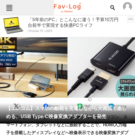
Fav-Logカテゴリー一覧
「5年前のPC」とこんなに違う！予算10万円
PR
台前半で実現する快適PCライフ
TOP
アウトドア用品
ITmedia PC USER
インテリア・収納
おもちゃ・ホビー
カメラ
キッチン家電
キッチン用品
ゲーム
コンテンツ・サービス
スイーツ・お菓子
スポーツ・レジャー
スマホ・携帯電話
パソコン・タブレット
ファッション
パソコン周辺機器
2022/05/11 14:10（公開）
X
Share
LINE
hatena
ペット
【エレコム】スマホの動画を充電しながら大画面で楽し
家電
める、USB Type-C映像変換アダプターを発売
エレコムは、USB Type-C端子から映像出力可能なパソコン、ス
工具・DIY
本・DVD・CD
マートフォン、タブレットなどに接続することで、HDMI入力端
生活家電
生活用品
子を搭載したディスプレイなどへ映像表示できる映像変換アダプ