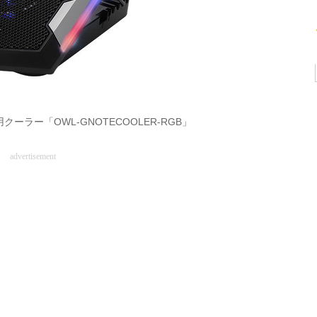
ラー「OWL-GNOTECOOLER-RGB」
advertisement