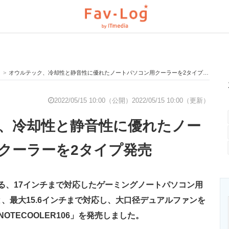
>
オウルテック、冷却性と静音性に優れたノートパソコン用クーラーを2タイプ発売
と未来を見通す
スマホと通信の最新トレンド
進化するPCとデ
2022/05/15 10:00（公開）
2022/05/15 10:00（更新）
、冷却性と静音性に優れたノー
のいまが分かる
企業ITのトレンドを詳説
経営リーダーの
クーラーを2タイプ発売
T製品の総合サイト
IT製品の技術・比較・事例
製造業のIT導入
る、17インチまで対応したゲーミングノートパソコン用
B」と、最大15.6インチまで対応し、大口径デュアルファンを
OTECOOLER106」を発売しました。
ニクス専門サイト
電子設計の基本と応用
エネルギーの専