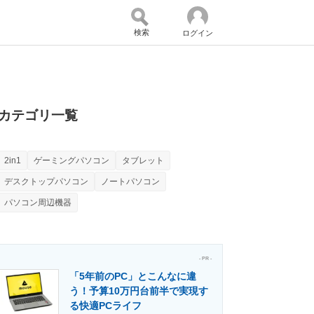
検索
ログイン
バイスの未来
好きが集まる 比べて選べる
カテゴリ一覧
2in1
ゲーミングパソコン
タブレット
コミュニティ
マーケ×ITの今がよく分かる
デスクトップパソコン
ノートパソコン
パソコン周辺機器
・活用を支援
- PR -
「5年前のPC」とこんなに違
う！予算10万円台前半で実現す
門メディア
建設×テクノロジーの最前線
る快適PCライフ