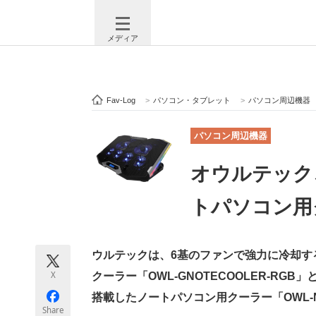
メディア
Fav-Log
>
パソコン・タブレット
>
パソコン周辺機器
注目記事を集めた総合ページ
ITの今
パソコン周辺機器
オウルテック
ビジネスと働き方のヒント
AI活用
トパソコン用
ITエンジニア向け専門サイト
企業向けI
ウルテックは、6基のファンで強力に冷却す
X
クーラー「OWL-GNOTECOOLER-RG
搭載したノートパソコン用クーラー「OWL-N
モノづくり技術者専門サイト
エレクトロ
Share