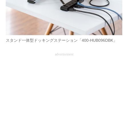
AI活用のいまが分かる
企業ITのトレンドを詳説
経営リーダーのコミュニティ
スタンド一体型ドッキングステーション「400-HUB096DBK」
マーケ×ITの今がよく分かる
advertisement
ITエンジニア向け専門サイト
企業向けIT製品の総合サイト
IT製品の技術・比較・事例
製造業のIT導入・活用を支援
モノづくり技術者専門サイト
エレクトロニクス専門サイト