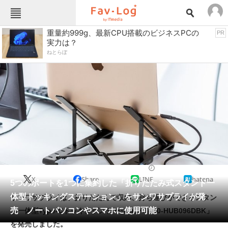
Fav-Logカテゴリー一覧
重量約999g、最新CPU搭載のビジネスPCの
PR
実力は？
TOP
アウトドア用品
ねとらぼ
インテリア・収納
おもちゃ・ホビー
カメラ
キッチン家電
キッチン用品
ゲーム
コンテンツ・サービス
スイーツ・お菓子
スポーツ・レジャー
スマホ・携帯電話
パソコン・タブレット
ファッション
パソコン周辺機器
2022/05/25 17:00（公開）
X
Share
LINE
hatena
ペット
5つのポートを1つに集約した「折りたたみ式スタンド一
家電
体型ドッキングステーション」をサンワサプライが発
サンワサプライは、折りたたんで収納、持ち運びができるスタン
工具・DIY
本・DVD・CD
売 ノートパソコンやスマホに使用可能
ド一体型Type-Cドッキングステーション「400-HUB096DBK」
生活家電
生活用品
を発売しました。