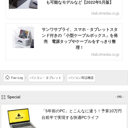
も可能なモデルなど【2022年5月版】
nlab.itmedia.co.jp
サンワサプライ、スマホ・タブレットスタ
ンド付きの「小型ケーブルボックス」を発
売 電源タップやケーブルをすっきり整
理！
nlab.itmedia.co.jp
Fav-Log
パソコン・タブレット
パソコン周辺機器
>
>
Special
- PR -
「5年前のPC」とこんなに違う！予算10万円
台前半で実現する快適PCライフ