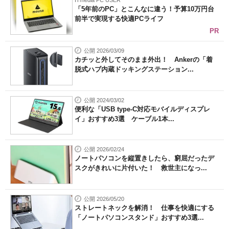
ITmedia PC USER
「5年前のPC」とこんなに違う！予算10万円台
前半で実現する快適PCライフ
PR
公開 2026/03/09
カチッと外してそのまま外出！ Ankerの「着
脱式ハブ内蔵ドッキングステーション...
公開 2024/03/02
便利な「USB type-C対応モバイルディスプレ
イ」おすすめ3選 ケーブル1本...
公開 2026/02/24
ノートパソコンを縦置きしたら、窮屈だったデ
スクがきれいに片付いた！ 救世主になっ...
公開 2026/05/20
ストレートネックを解消！ 仕事を快適にする
「ノートパソコンスタンド」おすすめ3選...