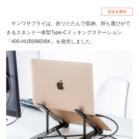
空調・季節家電
美容・コスメ
目次を表示
腕時計
車・バイク
サンワサプライは、折りたたんで収納、持ち運びがで
きるスタンド一体型Type-Cドッキングステーション
釣り具・釣り用品
食品・飲料・お酒
「400-HUB096DBK」を発売しました。
食器・グラス・カトラリー
メディア
注目記事を集めた総合ページ
ITの今と未来を見通す
スマホと通信の最新トレンド
進化するPCとデバイスの未来
好きが集まる 比べて選べる
ビジネスと働き方のヒント