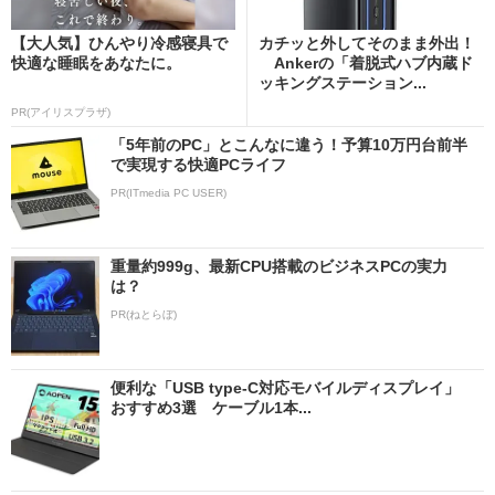
【大人気】ひんやり冷感寝具で
カチッと外してそのまま外出！
快適な睡眠をあなたに。
Ankerの「着脱式ハブ内蔵ド
ッキングステーション...
PR(アイリスプラザ)
「5年前のPC」とこんなに違う！予算10万円台前半
で実現する快適PCライフ
PR(ITmedia PC USER)
重量約999g、最新CPU搭載のビジネスPCの実力
は？
PR(ねとらぼ)
便利な「USB type-C対応モバイルディスプレイ」
おすすめ3選 ケーブル1本...