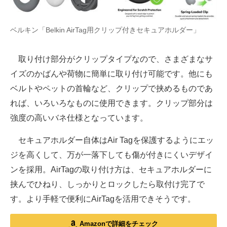
電子設計の基本と応用
ベルキン「Belkin AirTag用クリップ付きセキュアホルダー」
エネルギーの専門メディア
建設×テクノロジーの最前線
取り付け部分がクリップタイプなので、さまざまなサ
イズのかばんや荷物に簡単に取り付け可能です。他にも
ちょっと気になるネットの話題
ベルトやペットの首輪など、クリップで挟めるものであ
れば、いろいろなものに使用できます。クリップ部分は
強度の高いバネ仕様となっています。
セキュアホルダー自体はAir Tagを保護するようにエッ
ジを高くして、万が一落下しても傷が付きにくいデザイ
ンを採用。AirTagの取り付け方は、セキュアホルダーに
挟んでひねり、しっかりとロックしたら取付け完了で
す。より手軽で便利にAirTagを活用できそうです。
Amazonで詳細をチェック