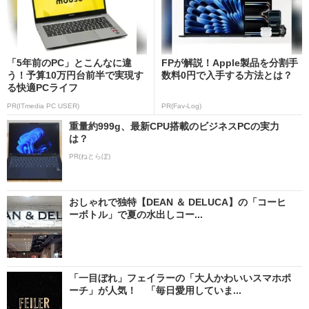
「5年前のPC」とこんなに違
FPが解説！Apple製品を分割手
う！予算10万円台前半で実現す
数料0円で入手する方法とは？
る快適PCライフ
PR(ITmedia PC USER)
PR(Fav-Log)
重量約999g、最新CPU搭載のビジネスPCの実力
は？
PR(ねとらぼ)
おしゃれで独特【DEAN ＆ DELUCA】の「コーヒ
ーボトル」で夏の水出しコー...
「一目ぼれ」フェイラーの「大人かわいいスマホポ
ーチ」が人気！ 「毎日愛用していま...