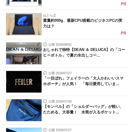
PR
ねとらぼ
重量約999g、最新CPU搭載のビジネスPCの実
力は？
PR
公開 2026/08/02
おしゃれで独特【DEAN ＆ DELUCA】の「コー
ヒーボトル」で夏の水出しコー...
公開 2026/07/27
「一目ぼれ」フェイラーの「大人かわいいスマ
ホポーチ」が人気！ 「毎日愛用していま...
公開 2026/07/30
【モンベル】の「ショルダーバッグ」が軽い、
たためる、大容量！ 水筒が入るポケット...
公開 2026/07/27