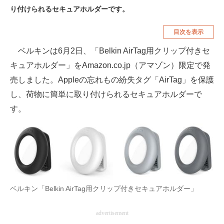
り付けられるセキュアホルダーです。
空調・季節家電
美容・コスメ
目次を表示
腕時計
車・バイク
ベルキンは6月2日、「Belkin AirTag用クリップ付きセ
釣り具・釣り用品
食品・飲料・お酒
キュアホルダー」をAmazon.co.jp（アマゾン）限定で発
食器・グラス・カトラリー
売しました。Appleの忘れもの紛失タグ「AirTag」を保護
し、荷物に簡単に取り付けられるセキュアホルダーで
メディア
す。
注目記事を集めた総合ページ
ITの今と未来を見通す
スマホと通信の最新トレンド
進化するPCとデバイスの未来
ベルキン「Belkin AirTag用クリップ付きセキュアホルダー」
好きが集まる 比べて選べる
advertisement
ビジネスと働き方のヒント