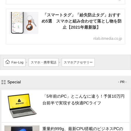
「スマートタグ」「紛失防止タグ」おすす
め5選 スマホと組み合わせて落とし物を防
止【2021年最新版】
nlab.itmedia.co.jp
Fav-Log
スマホ・携帯電話
スマホアクセサリー
>
>
Special
- PR -
「5年前のPC」とこんなに違う！予算10万円
台前半で実現する快適PCライフ
重量約999g、最新CPU搭載のビジネスPCの