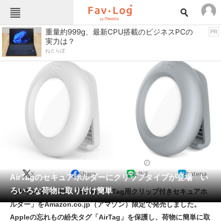
Fav-Logカテゴリー一覧
重量約999g、最新CPU搭載のビジネスPCの
PR
実力は？
TOP
アウトドア用品
ねとらぼ
インテリア・収納
おもちゃ・ホビー
カメラ
キッチン家電
キッチン用品
ゲーム
コンテンツ・サービス
スイーツ・お菓子
スポーツ・レジャー
スマホ・携帯電話
パソコン・タブレット
ファッション
スマホアクセサリー
2022/06/02 18:45（公開）
X
Share
LINE
hatena
ペット
AirTagのセキュアホルダーにクリップタイプが登場 い
家電
ろいろな荷物に取り付け簡単
ベルキンは6月2日、「Belkin AirTag用クリップ付きセキュアホ
工具・DIY
本・DVD・CD
ルダー」をAmazon.co.jp（アマゾン）限定で発売しました。
生活家電
生活用品
Appleの忘れもの紛失タグ「AirTag」を保護し、荷物に簡単に取