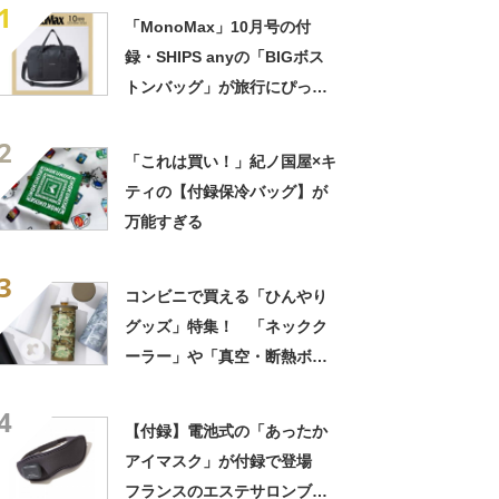
1
「MonoMax」10月号の付
録・SHIPS anyの「BIGボス
トンバッグ」が旅行にぴった
り！ 2Lペットボトルが5本
2
入って高耐久＆はっ水
「これは買い！」紀ノ国屋×キ
ティの【付録保冷バッグ】が
万能すぎる
3
コンビニで買える「ひんやり
グッズ」特集！ 「ネックク
ーラー」や「真空・断熱ボト
ル」も手軽に購入できる
4
【付録】電池式の「あったか
アイマスク」が付録で登場
フランスのエステサロンブラ