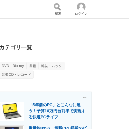
検索
ログイン
バイスの未来
好きが集まる 比べて選べる
カテゴリ一覧
DVD・Blu-ray
書籍
雑誌・ムック
コミュニティ
マーケ×ITの今がよく分かる
音楽CD・レコード
・活用を支援
- PR -
「5年前のPC」とこんなに違
う！予算10万円台前半で実現す
る快適PCライフ
門メディア
建設×テクノロジーの最前線
重量約999g、最新CPU搭載のビ