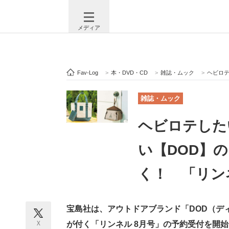
メディア
Fav-Log
>
本・DVD・CD
>
雑誌・ムック
>
ヘビロテし
注目記事を集めた総合ページ
ITの今
雑誌・ムック
ヘビロテした
ビジネスと働き方のヒント
AI活用
い【DOD】
く！ 「リン
ITエンジニア向け専門サイト
企業向けI
宝島社は、アウトドアブランド「DOD（デ
モノづくり技術者専門サイト
エレクトロ
X
が付く「リンネル 8月号」の予約受付を開始