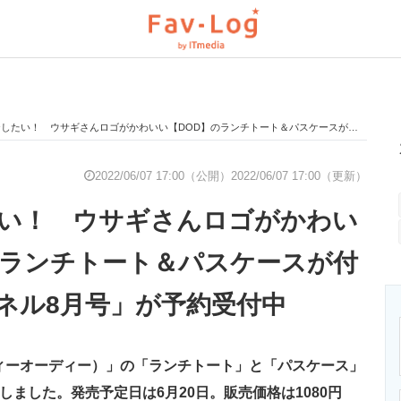
たい！ ウサギさんロゴがかわいい【DOD】のランチトート＆パスケースが付く！ 「リンネル8月号」が予約受付中
と未来を見通す
スマホと通信の最新トレンド
進化するPCとデ
2022/06/07 17:00（公開）
2022/06/07 17:00（更新）
い！ ウサギさんロゴがかわい
のいまが分かる
企業ITのトレンドを詳説
経営リーダーの
のランチトート＆パスケースが付
ネル8月号」が予約受付中
T製品の総合サイト
IT製品の技術・比較・事例
製造業のIT導入
ィーオーディー）」の「ランチトート」と「パスケース」
ニクス専門サイト
電子設計の基本と応用
エネルギーの専
しました。発売予定日は6月20日。販売価格は1080円