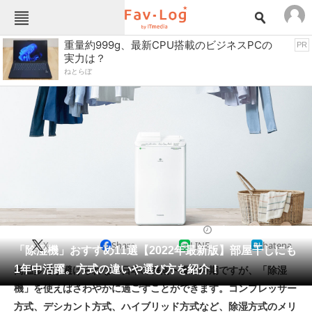
Fav-Logカテゴリー一覧
重量約999g、最新CPU搭載のビジネスPCの
PR
実力は？
TOP
アウトドア用品
ねとらぼ
インテリア・収納
おもちゃ・ホビー
カメラ
キッチン家電
キッチン用品
ゲーム
コンテンツ・サービス
スイーツ・お菓子
スポーツ・レジャー
スマホ・携帯電話
パソコン・タブレット
ファッション
除湿機・空気清浄機
2022/06/09 15:27（公開）
X
Share
LINE
hatena
ペット
「除湿機」おすすめ11選【2022年最新版】部屋干しにも
家電
1年中活躍。方式の違いや選び方を紹介！
高温多湿が避けられない日本の梅雨〜夏の時期ですが、「除湿
工具・DIY
本・DVD・CD
機」を使えばさわやかに過ごすことができます。コンプレッサー
生活家電
生活用品
方式、デシカント方式、ハイブリッド方式など、除湿方式のメリ