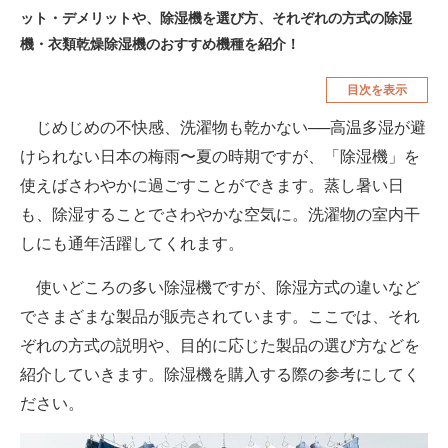
ット・デメリットや、除湿機を選び方、それぞれの方式の除湿
空調・季節家電
美容・コスメ
機・衣類乾燥除湿機のおすすめ機種を紹介！
腕時計
車・バイク
目次を表示
釣り具・釣り用品
食品・飲料・お酒
じめじめの不快感、洗濯物も乾かない──高温多湿が避
食器・グラス・カトラリー
けられない日本の梅雨〜夏の時期ですが、「除湿機」を
使えばさわやかに過ごすことができます。蒸し暑い日
メディア
も、除湿することでさわやかな空気に。洗濯物の室内干
注目記事を集めた総合ページ
しにも通年活躍してくれます。
ITの今と未来を見通す
使いどころの多い除湿機ですが、除湿方式の違いなど
でさまざまな製品が販売されています。ここでは、それ
スマホと通信の最新トレンド
ぞれの方式の説明や、目的に応じた製品の選び方などを
進化するPCとデバイスの未来
紹介していきます。除湿機を購入する際の参考にしてく
ださい。
好きが集まる 比べて選べる
ビジネスと働き方のヒント