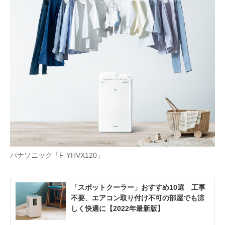
AI活用のいまが分かる
企業ITのトレンドを詳説
経営リーダーのコミュニティ
マーケ×ITの今がよく分かる
ITエンジニア向け専門サイト
企業向けIT製品の総合サイト
IT製品の技術・比較・事例
パナソニック「F-YHVX120」
製造業のIT導入・活用を支援
「スポットクーラー」おすすめ10選 工事
モノづくり技術者専門サイト
不要、エアコン取り付け不可の部屋でも涼
しく快適に【2022年最新版】
エレクトロニクス専門サイト