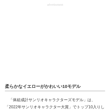
advertisement
AI活用のいまが分かる
企業ITのトレンドを詳説
経営リーダーのコミュニティ
マーケ×ITの今がよく分かる
ITエンジニア向け専門サイト
企業向けIT製品の総合サイト
IT製品の技術・比較・事例
製造業のIT導入・活用を支援
柔らかなイエローがかわいい10モデル
モノづくり技術者専門サイト
「体組成計サンリオキャラクターズモデル」は、
エレクトロニクス専門サイト
「2022年サンリオキャラクター大賞」でトップ10入りし