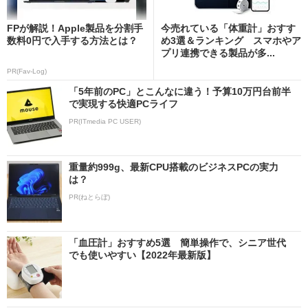
FPが解説！Apple製品を分割手
今売れている「体重計」おすす
数料0円で入手する方法とは？
め3選＆ランキング スマホやア
プリ連携できる製品が多...
PR(Fav-Log)
「5年前のPC」とこんなに違う！予算10万円台前半
で実現する快適PCライフ
PR(ITmedia PC USER)
重量約999g、最新CPU搭載のビジネスPCの実力
は？
PR(ねとらぼ)
「血圧計」おすすめ5選 簡単操作で、シニア世代
でも使いやすい【2022年最新版】