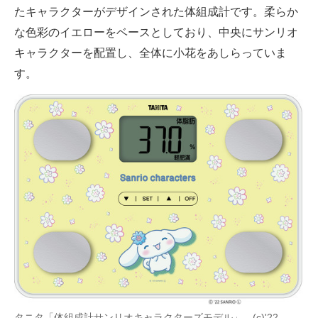
たキャラクターがデザインされた体組成計です。柔らか
電子設計の基本と応用
な色彩のイエローをベースとしており、中央にサンリオ
エネルギーの専門メディア
キャラクターを配置し、全体に小花をあしらっていま
す。
建設×テクノロジーの最前線
ちょっと気になるネットの話題
タニタ「体組成計サンリオキャラクターズモデル」 (c)'22