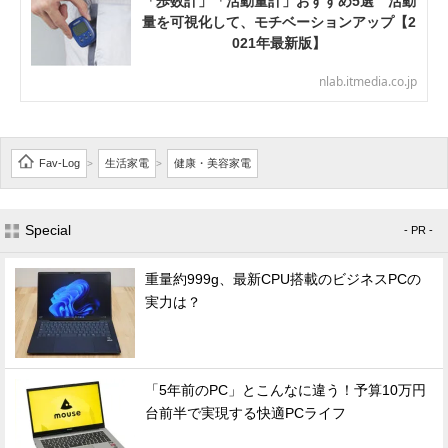
「歩数計」「活動量計」おすすめ5選 活動
量を可視化して、モチベーションアップ【2
021年最新版】
nlab.itmedia.co.jp
Fav-Log
生活家電
健康・美容家電
>
>
Special
- PR -
重量約999g、最新CPU搭載のビジネスPCの
実力は？
「5年前のPC」とこんなに違う！予算10万円
台前半で実現する快適PCライフ