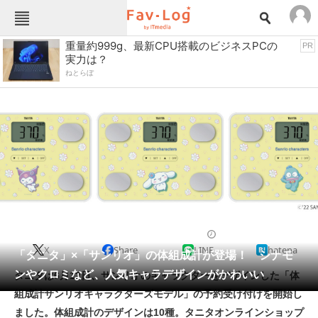
Fav-Logカテゴリー一覧
重量約999g、最新CPU搭載のビジネスPCの
PR
実力は？
TOP
アウトドア用品
ねとらぼ
インテリア・収納
おもちゃ・ホビー
カメラ
キッチン家電
キッチン用品
ゲーム
コンテンツ・サービス
スイーツ・お菓子
スポーツ・レジャー
スマホ・携帯電話
パソコン・タブレット
ファッション
健康・美容家電
2022/06/15 11:26（公開）
X
Share
LINE
hatena
ペット
「タニタ」×「サンリオ」の体組成計が登場！ シナモ
家電
ンやクロミなど、人気キャラデザインがかわいい
タニタは6月12日、サンリオのキャラクターをデザインした「体
工具・DIY
本・DVD・CD
組成計サンリオキャラクターズモデル」の予約受け付けを開始し
生活家電
生活用品
ました。体組成計のデザインは10種。タニタオンラインショップ