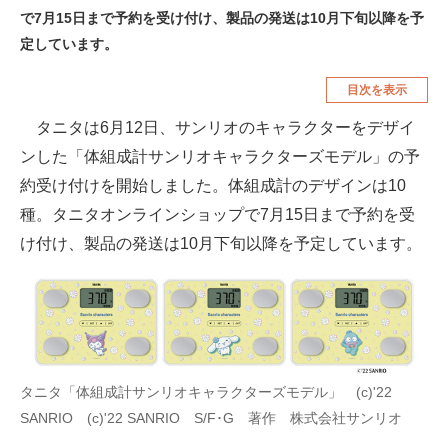
で7月15日まで予約を受け付け、製品の発送は10月下旬以降を予
空調・季節家電
美容・コスメ
定しています。
腕時計
車・バイク
目次を表示
釣り具・釣り用品
食品・飲料・お酒
タニタは6月12日、サンリオのキャラクターをデザイ
食器・グラス・カトラリー
ンした「体組成計サンリオキャラクターズモデル」の予
約受け付けを開始しました。体組成計のデザインは10
メディア
種。タニタオンラインショップで7月15日まで予約を受
注目記事を集めた総合ページ
け付け、製品の発送は10月下旬以降を予定しています。
ITの今と未来を見通す
スマホと通信の最新トレンド
進化するPCとデバイスの未来
タニタ「体組成計サンリオキャラクターズモデル」 (c)'22
好きが集まる 比べて選べる
SANRIO (c)'22 SANRIO S/F･G 著作 株式会社サンリオ
ビジネスと働き方のヒント