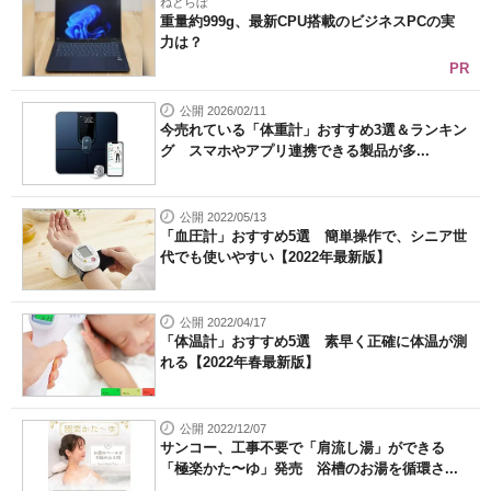
ねとらぼ
重量約999g、最新CPU搭載のビジネスPCの実
力は？
PR
公開 2026/02/11
今売れている「体重計」おすすめ3選＆ランキン
グ スマホやアプリ連携できる製品が多...
公開 2022/05/13
「血圧計」おすすめ5選 簡単操作で、シニア世
代でも使いやすい【2022年最新版】
公開 2022/04/17
「体温計」おすすめ5選 素早く正確に体温が測
れる【2022年春最新版】
公開 2022/12/07
サンコー、工事不要で「肩流し湯」ができる
「極楽かた〜ゆ」発売 浴槽のお湯を循環さ...