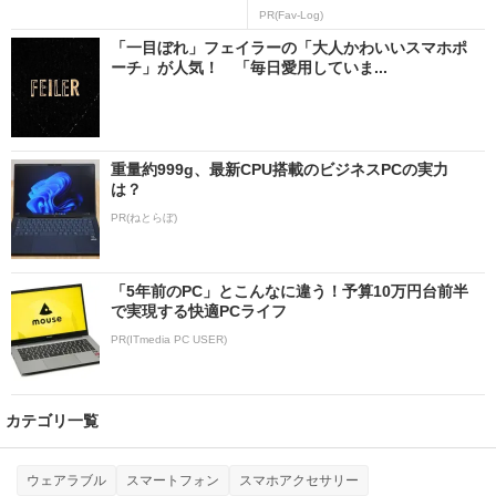
PR(Fav-Log)
「一目ぼれ」フェイラーの「大人かわいいスマホポ
ーチ」が人気！ 「毎日愛用していま...
重量約999g、最新CPU搭載のビジネスPCの実力
は？
PR(ねとらぼ)
「5年前のPC」とこんなに違う！予算10万円台前半
で実現する快適PCライフ
PR(ITmedia PC USER)
カテゴリ一覧
ウェアラブル
スマートフォン
スマホアクセサリー