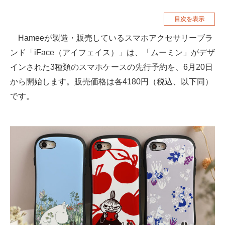
空調・季節家電
美容・コスメ
目次を表示
腕時計
車・バイク
Hameeが製造・販売しているスマホアクセサリーブラ
ンド「iFace（アイフェイス）」は、「ムーミン」がデザ
釣り具・釣り用品
食品・飲料・お酒
インされた3種類のスマホケースの先行予約を、6月20日
食器・グラス・カトラリー
から開始します。販売価格は各4180円（税込、以下同）
です。
メディア
注目記事を集めた総合ページ
ITの今と未来を見通す
スマホと通信の最新トレンド
進化するPCとデバイスの未来
好きが集まる 比べて選べる
ビジネスと働き方のヒント