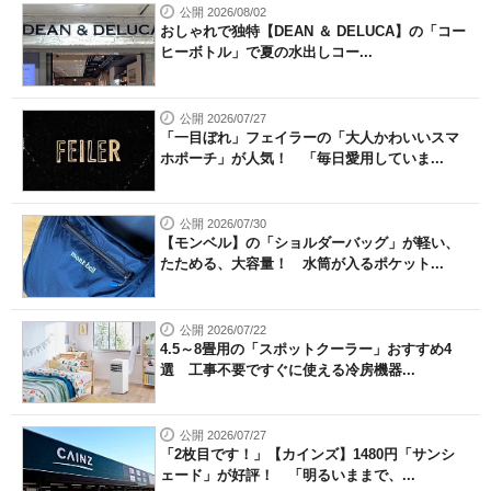
公開 2026/08/02
おしゃれで独特【DEAN ＆ DELUCA】の「コー
ヒーボトル」で夏の水出しコー...
公開 2026/07/27
「一目ぼれ」フェイラーの「大人かわいいスマ
ホポーチ」が人気！ 「毎日愛用していま...
公開 2026/07/30
【モンベル】の「ショルダーバッグ」が軽い、
たためる、大容量！ 水筒が入るポケット...
公開 2026/07/22
4.5～8畳用の「スポットクーラー」おすすめ4
選 工事不要ですぐに使える冷房機器...
公開 2026/07/27
「2枚目です！」【カインズ】1480円「サンシ
ェード」が好評！ 「明るいままで、...