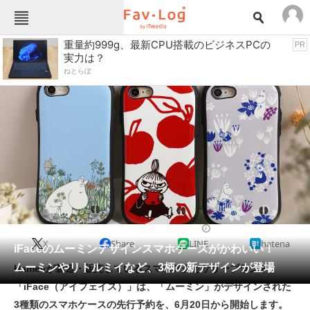
Fav-Logカテゴリー一覧
重量約999g、最新CPU搭載のビジネスPCの
PR
実力は？
TOP
アウトドア用品
ねとらぼ
インテリア・収納
おもちゃ・ホビー
カメラ
キッチン家電
キッチン用品
ゲーム
コンテンツ・サービス
スイーツ・お菓子
スポーツ・レジャー
スマホ・携帯電話
パソコン・タブレット
ファッション
スマホケース・スマホカバー
2022/06/17 16:35（公開）
X
Share
LINE
hatena
ペット
iFaceのムーミンデザインスマホケースがかわいい！
家電
ムーミンやリトルミイなど、3柄の新デザインが登場
Hameeが製造・販売しているスマホアクセサリーブランド
工具・DIY
本・DVD・CD
「iFace（アイフェイス）」は、「ムーミン」がデザインされた
生活家電
生活用品
3種類のスマホケースの先行予約を、6月20日から開始します。