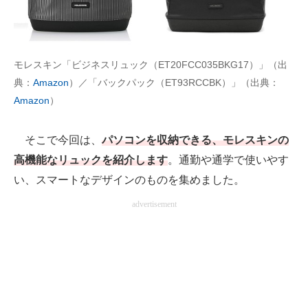
AI活用のいまが分かる
企業ITのトレンドを詳説
モレスキン「ビジネスリュック（ET20FCC035BKG17）」（出
典：
Amazon
）／「バックパック（ET93RCCBK）」（出典：
経営リーダーのコミュニティ
Amazon
）
マーケ×ITの今がよく分かる
そこで今回は、
パソコンを収納できる、モレスキンの
ITエンジニア向け専門サイト
高機能なリュックを紹介します
。通勤や通学で使いやす
企業向けIT製品の総合サイト
い、スマートなデザインのものを集めました。
advertisement
IT製品の技術・比較・事例
製造業のIT導入・活用を支援
モノづくり技術者専門サイト
エレクトロニクス専門サイト