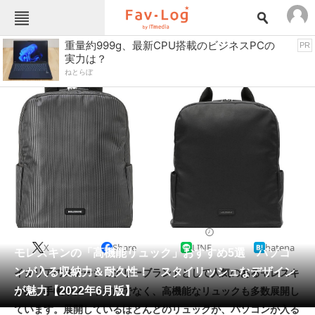
Fav-Logカテゴリー一覧
重量約999g、最新CPU搭載のビジネスPCの
PR
実力は？
TOP
アウトドア用品
ねとらぼ
インテリア・収納
おもちゃ・ホビー
カメラ
キッチン家電
キッチン用品
ゲーム
コンテンツ・サービス
スイーツ・お菓子
スポーツ・レジャー
スマホ・携帯電話
パソコン・タブレット
ファッション
バッグ・クーラーボックス
2022/06/24 07:15（公開）
X
Share
LINE
hatena
ペット
モレスキンの「高機能リュック」おすすめ5選 パソコ
家電
ンが入る収納力＆耐久性！ スタイリッシュなデザイン
イタリアのステーショナリーブランドとして人気のあるモレスキ
工具・DIY
本・DVD・CD
が魅力【2022年6月版】
ンは、手帳やノートだけでなく、高機能なリュックも多数展開し
生活家電
生活用品
ています。展開しているほとんどのリュックが、パソコンが入る