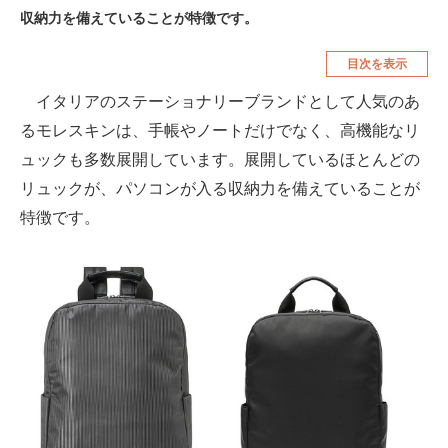
収納力を備えていることが特徴です。
空調・季節家電
美容・コスメ
目次を表示
腕時計
車・バイク
イタリアのステーショナリーブランドとして人気のあ
釣り具・釣り用品
食品・飲料・お酒
るモレスキンは、手帳やノートだけでなく、高機能なリ
食器・グラス・カトラリー
ュックも多数展開しています。展開しているほとんどの
リュックが、パソコンが入る収納力を備えていることが
メディア
特徴です。
注目記事を集めた総合ページ
ITの今と未来を見通す
スマホと通信の最新トレンド
進化するPCとデバイスの未来
好きが集まる 比べて選べる
ビジネスと働き方のヒント