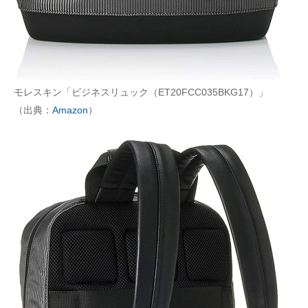
モレスキン「ビジネスリュック（ET20FCC035BKG17）」
（出典：
Amazon
）