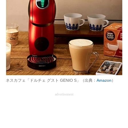
AI活用のいまが分かる
企業ITのトレンドを詳説
経営リーダーのコミュニティ
マーケ×ITの今がよく分かる
ITエンジニア向け専門サイト
企業向けIT製品の総合サイト
ネスカフェ「ドルチェ グスト GENIO S」（出典：
Amazon
）
IT製品の技術・比較・事例
advertisement
製造業のIT導入・活用を支援
モノづくり技術者専門サイト
エレクトロニクス専門サイト