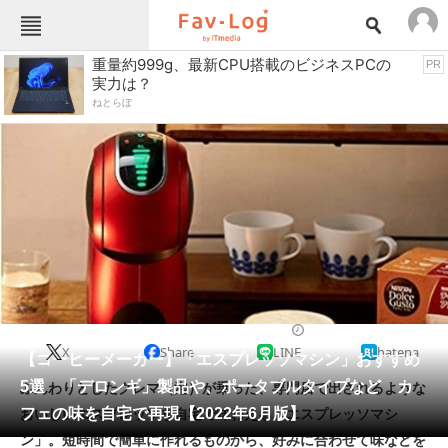
Fav-Logカテゴリー一覧
重量約999g、最新CPU搭載のビジネスPCの
PR
実力は？
TOP
アウトドア用品
ねとらぼ
インテリア・収納
おもちゃ・ホビー
カメラ
キッチン家電
キッチン用品
ゲーム
コンテンツ・サービス
スイーツ・お菓子
スポーツ・レジャー
スマホ・携帯電話
パソコン・タブレット
ファッション
ポット・ケトル
2022/06/26 10:00（公開）
X
Share
LINE
hatena
ペット
【コーヒーメーカー】「エスプレッソマシン」おすすめ
家電
5選 「デロンギ」製品や、ポータブルタイプなど カ
ふんわりとしたクレマ（泡）が乗った、専門店で出されるような
工具・DIY
本・DVD・CD
フェの味を自宅で再現【2022年6月版】
おいしいエスプレッソを自宅で味わえる「エスプレッソマシ
生活家電
生活用品
ン」。短時間で簡単に作れるものから、好みに合わせて味などを