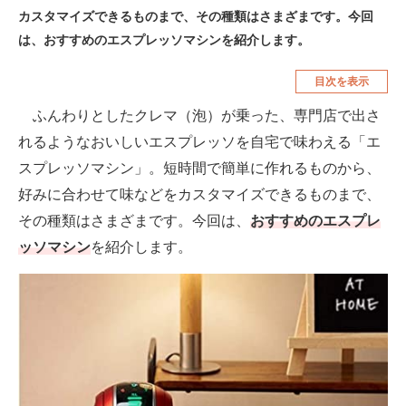
カスタマイズできるものまで、その種類はさまざまです。今回
空調・季節家電
美容・コスメ
は、おすすめのエスプレッソマシンを紹介します。
腕時計
車・バイク
目次を表示
釣り具・釣り用品
食品・飲料・お酒
ふんわりとしたクレマ（泡）が乗った、専門店で出さ
食器・グラス・カトラリー
れるようなおいしいエスプレッソを自宅で味わえる「エ
スプレッソマシン」。短時間で簡単に作れるものから、
メディア
好みに合わせて味などをカスタマイズできるものまで、
注目記事を集めた総合ページ
その種類はさまざまです。今回は、
おすすめのエスプレ
ッソマシン
を紹介します。
ITの今と未来を見通す
スマホと通信の最新トレンド
進化するPCとデバイスの未来
好きが集まる 比べて選べる
ビジネスと働き方のヒント