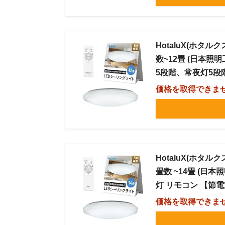
HotaluX(ホタル
数~12畳 (日本照明工
5段階、常夜灯5段
価格を取得できま
HotaluX(ホタルク
畳数 ~14畳 (日本照
灯 リモコン 【節
価格を取得できま