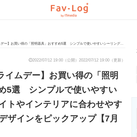
い得の「照明器具」おすすめ5選 シンプルで使いやすいシーリングライトやインテリアに合わせやすいおしゃれなデザインをピックアップ【7月13日まで】
と未来を見通す
スマホと通信の最新トレンド
進化するPCとデ
2022/07/12 19:00（公開）
2022/07/12 19:00（更新）
nプライムデー】お買い得の「照明
のいまが分かる
企業ITのトレンドを詳説
経営リーダーの
め5選 シンプルで使いやすい
イトやインテリアに合わせやす
T製品の総合サイト
IT製品の技術・比較・事例
製造業のIT導入
デザインをピックアップ【7月
ニクス専門サイト
電子設計の基本と応用
エネルギーの専