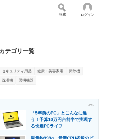
検索
ログイン
バイスの未来
好きが集まる 比べて選べる
カテゴリ一覧
セキュリティ用品
健康・美容家電
掃除機
コミュニティ
マーケ×ITの今がよく分かる
洗濯機
照明機器
・活用を支援
- PR -
「5年前のPC」とこんなに違
う！予算10万円台前半で実現す
る快適PCライフ
門メディア
建設×テクノロジーの最前線
重量約999g、最新CPU搭載のビ