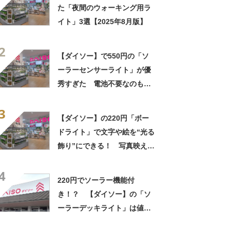
た「夜間のウォーキング用ラ
イト」3選【2025年8月版】
2
【ダイソー】で550円の「ソ
ーラーセンサーライト」が優
秀すぎた 電池不要なのもう
れしい
3
【ダイソー】の220円「ボー
ドライト」で文字や絵を“光る
飾り”にできる！ 写真映えに
も
4
220円でソーラー機能付
き！？ 【ダイソー】の「ソ
ーラーデッキライト」は値段
以上の明るさ ただし注意点