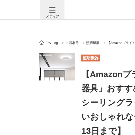
メディア
Fav-Log
>
生活家電
>
照明機器
>
【Amazonプライムデー】お買
注目記事を集めた総合ページ
ITの今
照明機器
【Amazo
ビジネスと働き方のヒント
AI活用
器具」おすす
シーリングラ
ITエンジニア向け専門サイト
企業向けI
いおしゃれな
13日まで】
モノづくり技術者専門サイト
エレクトロ