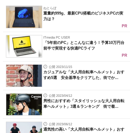
ねとらぼ
重量約999g、最新CPU搭載のビジネスPCの実
力は？
PR
ITmedia PC USER
「5年前のPC」とこんなに違う！予算10万円台
前半で実現する快適PCライフ
PR
公開 2023/11/15
カジュアルな「大人用自転車ヘルメット」おす
すめ5選 安全基準をクリアした、街でか...
公開 2023/04/12
男性におすすめ「スタイリッシュな大人用自転
車ヘルメット」3選＆ランキング 街で着...
公開 2023/06/12
通気性の高い「大人用自転車ヘルメット」おす