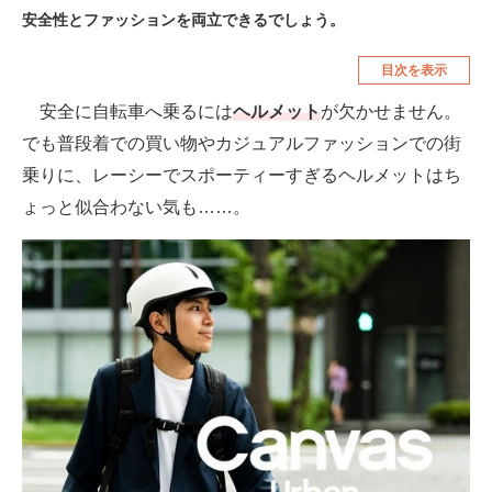
安全性とファッションを両立できるでしょう。
空調・季節家電
美容・コスメ
目次を表示
腕時計
車・バイク
安全に自転車へ乗るには
ヘルメット
が欠かせません。
釣り具・釣り用品
食品・飲料・お酒
でも普段着での買い物やカジュアルファッションでの街
食器・グラス・カトラリー
乗りに、レーシーでスポーティーすぎるヘルメットはち
ょっと似合わない気も……。
メディア
注目記事を集めた総合ページ
ITの今と未来を見通す
スマホと通信の最新トレンド
進化するPCとデバイスの未来
好きが集まる 比べて選べる
ビジネスと働き方のヒント