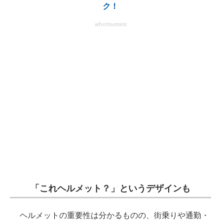
ク！
電子設計の基本と応用
advertisement
エネルギーの専門メディア
建設×テクノロジーの最前線
ちょっと気になるネットの話題
「これヘルメット？」というデザインも
ヘルメットの重要性は分かるものの、街乗りや通勤・