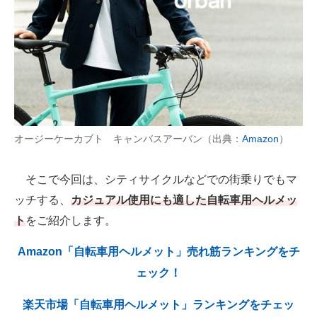
AI活用のいまが分かる
企業ITのトレンドを詳説
経営リーダーのコミュニティ
マーケ×ITの今がよく分かる
オージーケーカブト キャンバスアーバン（出典：
Amazon
）
ITエンジニア向け専門サイト
そこで今回は、シティサイクルなどでの街乗りでもマ
企業向けIT製品の総合サイト
ッチする、
カジュアル使用にも適した自転車用ヘルメッ
IT製品の技術・比較・事例
ト
をご紹介します。
製造業のIT導入・活用を支援
Amazon「自転車用ヘルメット」売れ筋ランキングをチ
ェック！
モノづくり技術者専門サイト
エレクトロニクス専門サイト
楽天市場「自転車用ヘルメット」ランキングをチェッ