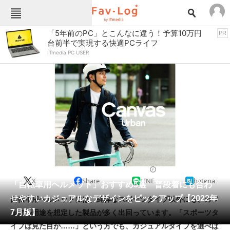
Fav-Logカテゴリー一覧
「5年前のPC」とこんなに違う！予算10万円
PR
台前半で実現する快適PCライフ
TOP
アウトドア用品
ITmedia PC USER
インテリア・収納
おもちゃ・ホビー
カメラ
キッチン家電
キッチン用品
ゲーム
コンテンツ・サービス
スイーツ・お菓子
スポーツ・レジャー
スマホ・携帯電話
パソコン・タブレット
ファッション
自転車・自転車用品
2022/07/20 20:00（公開）
X
Share
LINE
hatena
ペット
「自転車用ヘルメット」おすすめ5選 普段着にも合わ
家電
せやすいカジュアルなデザインをピックアップ【2022年
自転車用ヘルメットには、純粋なスポーツタイプ以外にも、カジ
工具・DIY
本・DVD・CD
7月版】
ュアル用途を想定した製品が多く出回っています。「スポーツタ
生活家電
生活用品
イプは見た目が……」という方でも、カジュアルタイプを選べば