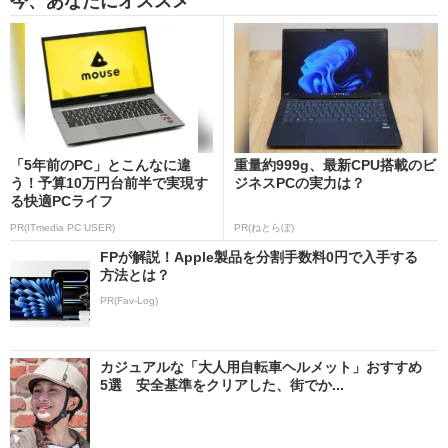
今、あなたにオススメ
「5年前のPC」とこんなに違
重量約999g、最新CPU搭載のビ
う！予算10万円台前半で実現す
ジネスPCの実力は？
る快適PCライフ
PR(ITmedia PC USER)
PR(ねとらぼ)
FPが解説！Apple製品を分割手数料0円で入手する
方法とは？
PR(Fav-Log)
カジュアルな「大人用自転車ヘルメット」おすすめ
5選 安全基準をクリアした、街でか...