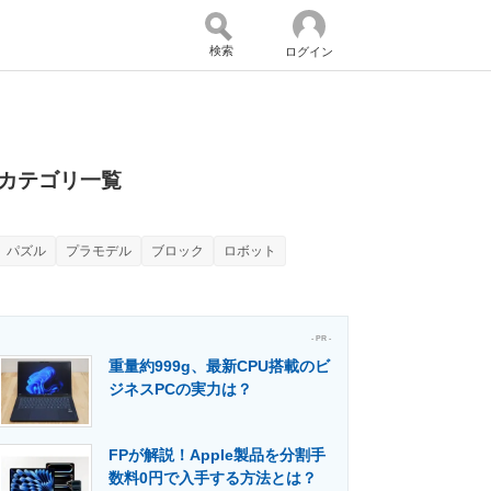
検索
ログイン
バイスの未来
好きが集まる 比べて選べる
カテゴリ一覧
パズル
プラモデル
ブロック
ロボット
コミュニティ
マーケ×ITの今がよく分かる
- PR -
重量約999g、最新CPU搭載のビ
・活用を支援
ジネスPCの実力は？
FPが解説！Apple製品を分割手
門メディア
建設×テクノロジーの最前線
数料0円で入手する方法とは？