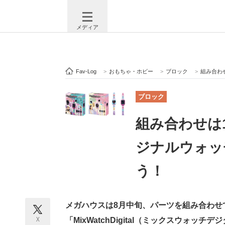
メディア
Fav-Log
>
おもちゃ・ホビー
>
ブロック
>
組み合わ
注目記事を集めた総合ページ
ITの今
ブロック
組み合わせは
ビジネスと働き方のヒント
AI活用
ジナルウォッ
う！
ITエンジニア向け専門サイト
企業向けI
メガハウスは8月中旬、パーツを組み合わせ
モノづくり技術者専門サイト
エレクトロ
X
「MixWatchDigital（ミックスウォ