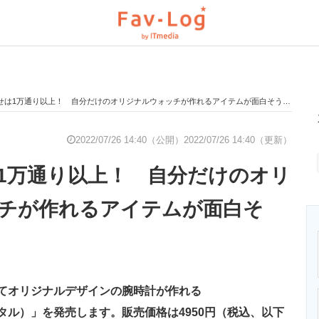
せは1万通り以上！ 自分だけのオリジナルウォッチが作れるアイテムが面白そう！
と未来を見通す
スマホと通信の最新トレンド
進化するPCとデ
2022/07/26 14:40（公開）
2022/07/26 14:40（更新）
1万通り以上！ 自分だけのオリ
のいまが分かる
企業ITのトレンドを詳説
経営リーダーの
チが作れるアイテムが面白そ
T製品の総合サイト
IT製品の技術・比較・事例
製造業のIT導入
てオリジナルデザインの腕時計が作れる
ニクス専門サイト
電子設計の基本と応用
エネルギーの専
ッチデジタル）」を発売します。販売価格は4950円（税込、以下