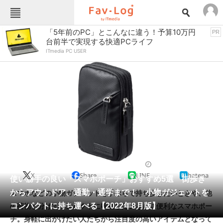
Fav-Logカテゴリー一覧
「5年前のPC」とこんなに違う！予算10万円
PR
台前半で実現する快適PCライフ
TOP
アウトドア用品
ITmedia PC USER
インテリア・収納
おもちゃ・ホビー
カメラ
キッチン家電
キッチン用品
ゲーム
コンテンツ・サービス
スイーツ・お菓子
スポーツ・レジャー
スマホ・携帯電話
パソコン・タブレット
ファッション
スマホアクセサリー
2022/08/09 11:45（公開）
X
Share
LINE
hatena
ペット
使い勝手の良い「スマホポーチ」おすすめ5選 街歩き
家電
からアウトドア、通勤・通学まで！ 小物ガジェットを
スマホなどの小物ガジェットを手ぶらで持ち歩きたいときや、他
工具・DIY
本・DVD・CD
コンパクトに持ち運べる【2022年8月版】
の荷物と分けてコンパクトに収納したいときに便利なスマホポー
生活家電
生活用品
チ。身軽に出かけたい人たちから注目度の高いアイテムとなって