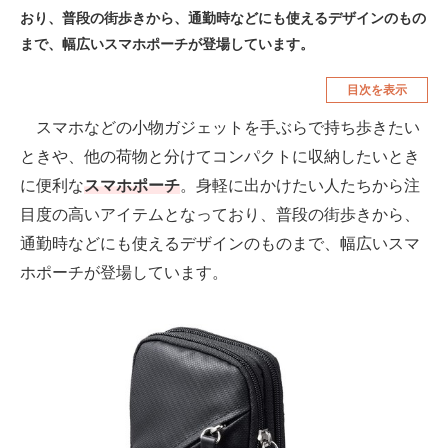
おり、普段の街歩きから、通勤時などにも使えるデザインのもの
空調・季節家電
美容・コスメ
まで、幅広いスマホポーチが登場しています。
腕時計
車・バイク
目次を表示
釣り具・釣り用品
食品・飲料・お酒
スマホなどの小物ガジェットを手ぶらで持ち歩きたい
食器・グラス・カトラリー
ときや、他の荷物と分けてコンパクトに収納したいとき
に便利な
スマホポーチ
。身軽に出かけたい人たちから注
メディア
目度の高いアイテムとなっており、普段の街歩きから、
注目記事を集めた総合ページ
通勤時などにも使えるデザインのものまで、幅広いスマ
ホポーチが登場しています。
ITの今と未来を見通す
スマホと通信の最新トレンド
進化するPCとデバイスの未来
好きが集まる 比べて選べる
ビジネスと働き方のヒント