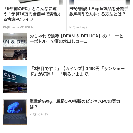
「5年前のPC」とこんなに違
FPが解説！Apple製品を分割手
う！予算10万円台前半で実現す
数料0円で入手する方法とは？
る快適PCライフ
PR(ITmedia PC USER)
PR(Fav-Log)
おしゃれで独特【DEAN ＆ DELUCA】の「コーヒ
ーボトル」で夏の水出しコー...
「2枚目です！」【カインズ】1480円「サンシェー
ド」が好評！ 「明るいままで、...
重量約999g、最新CPU搭載のビジネスPCの実力
は？
PR(ねとらぼ)