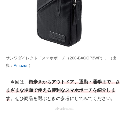
AI活用のいまが分かる
企業ITのトレンドを詳説
経営リーダーのコミュニティ
マーケ×ITの今がよく分かる
サンワダイレクト「スマホポーチ（200-BAGOP3WP）」（出
ITエンジニア向け専門サイト
典：
Amazon
）
企業向けIT製品の総合サイト
今回は、
街歩きからアウトドア、通勤・通学まで、さ
IT製品の技術・比較・事例
まざまな場面で使える便利なスマホポーチを紹介しま
製造業のIT導入・活用を支援
す
。ぜひ商品を選ぶときの参考にしてみてください。
advertisement
モノづくり技術者専門サイト
エレクトロニクス専門サイト