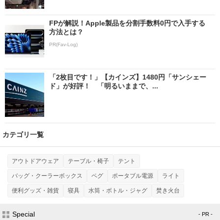
FPが解説！Apple製品を分割手数料0円で入手する
方法とは？
PR(Fav-Log)
「2枚目です！」【カインズ】1480円「サンシェー
ド」が好評！ 「明るいままで、...
カテゴリ一覧
アウトドアウェア
テーブル・椅子
テント
バッグ・クーラーボックス
ペグ
ポータブル電源
ライト
便利グッズ・雑貨
寝具
水筒・ボトル・ジャグ
焚き火台
Special
- PR -