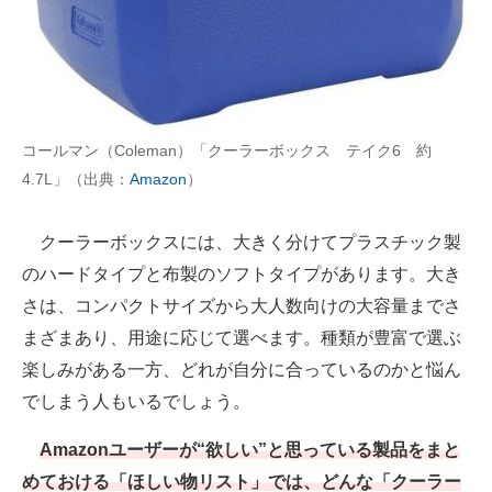
AI活用のいまが分かる
企業ITのトレンドを詳説
経営リーダーのコミュニティ
コールマン（Coleman）「クーラーボックス テイク6 約
4.7L」（出典：
Amazon
）
マーケ×ITの今がよく分かる
ITエンジニア向け専門サイト
クーラーボックスには、大きく分けてプラスチック製
のハードタイプと布製のソフトタイプがあります。大き
企業向けIT製品の総合サイト
さは、コンパクトサイズから大人数向けの大容量までさ
IT製品の技術・比較・事例
まざまあり、用途に応じて選べます。種類が豊富で選ぶ
楽しみがある一方、どれが自分に合っているのかと悩ん
製造業のIT導入・活用を支援
でしまう人もいるでしょう。
モノづくり技術者専門サイト
Amazonユーザーが“欲しい”と思っている製品をまと
エレクトロニクス専門サイト
めておける「ほしい物リスト」では、どんな「クーラー