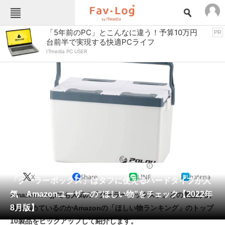
Fav-Logカテゴリー一覧
「5年前のPC」とこんなに違う！予算10万円
PR
台前半で実現する快適PCライフ
TOP
アウトドア用品
ITmedia PC USER
インテリア・収納
おもちゃ・ホビー
カメラ
キッチン家電
キッチン用品
ゲーム
コンテンツ・サービス
スイーツ・お菓子
スポーツ・レジャー
スマホ・携帯電話
パソコン・タブレット
ファッション
バッグ・クーラーボックス
2022/08/11 23:43（公開）
X
Share
LINE
hatena
ペット
「クーラーボックス」はタフに使えるハードタイプが人
家電
気 Amazonユーザーの“ほしい物”をチェック【2022年
Amazon.co.jpでも人気の「クーラーボックス」。どの製品が支
工具・DIY
本・DVD・CD
8月版】
持を集めているのかAmazonの「ほしい物ランキング」のトップ
生活家電
生活用品
10製品をピックアップして紹介します。