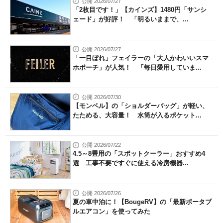
公開 2026/07/27
「2枚目です！」【カインズ】1480円「サンシ
ェード」が好評！ 「明るいままで、...
公開 2026/07/27
「一目ぼれ」フェイラーの「大人かわいいスマ
ホポーチ」が人気！ 「毎日愛用していま...
公開 2026/07/30
【モンベル】の「ショルダーバッグ」が軽い、
たためる、大容量！ 水筒が入るポケット...
公開 2026/07/22
4.5～8畳用の「スポットクーラー」おすすめ4
選 工事不要ですぐに使える冷房機器...
公開 2026/07/26
夏の車中泊に！【BougeRV】の「最新ポータブ
ルエアコン」を使ってみた