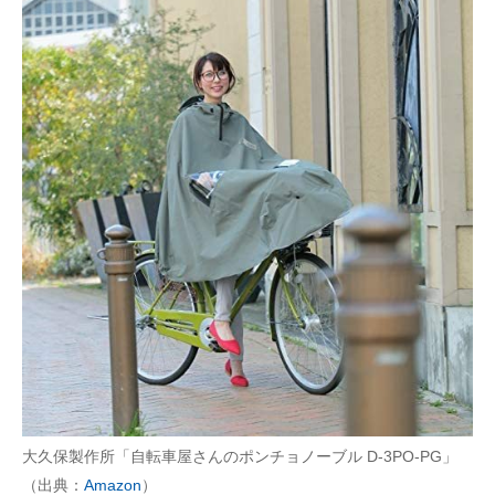
AI活用のいまが分かる
企業ITのトレンドを詳説
経営リーダーのコミュニティ
マーケ×ITの今がよく分かる
ITエンジニア向け専門サイト
企業向けIT製品の総合サイト
IT製品の技術・比較・事例
製造業のIT導入・活用を支援
モノづくり技術者専門サイト
大久保製作所「自転車屋さんのポンチョノーブル D-3PO-PG」
エレクトロニクス専門サイト
（出典：
Amazon
）