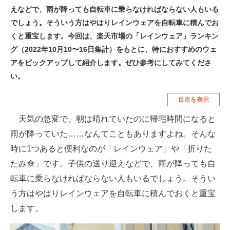
えなどで、雨が降っても自転車に乗らなければならない人もいる
空調・季節家電
美容・コスメ
でしょう。そういう方はやはりレインウェアを自転車に積んでお
腕時計
車・バイク
くと重宝します。今回は、楽天市場の「レインウェア」ランキン
グ（2022年10月10〜16日集計）をもとに、特におすすめのウェ
釣り具・釣り用品
食品・飲料・お酒
アをピックアップして紹介します。ぜひ参考にしてみてくださ
食器・グラス・カトラリー
い。
目次を表示
メディア
天気の急変で、朝は晴れていたのに帰宅時間になると
注目記事を集めた総合ページ
雨が降っていた……なんてこともありますよね。そんな
ITの今と未来を見通す
時に1つあると便利なのが「レインウェア」や「折りた
スマホと通信の最新トレンド
たみ傘」です。子供の送り迎えなどで、雨が降っても自
転車に乗らなければならない人もいるでしょう。そうい
進化するPCとデバイスの未来
う方はやはりレインウェアを自転車に積んでおくと重宝
好きが集まる 比べて選べる
します。
ビジネスと働き方のヒント