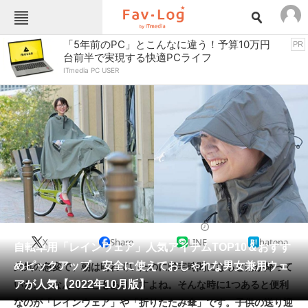
Fav-Logカテゴリー一覧
「5年前のPC」とこんなに違う！予算10万円
PR
台前半で実現する快適PCライフ
TOP
アウトドア用品
ITmedia PC USER
インテリア・収納
おもちゃ・ホビー
カメラ
キッチン家電
キッチン用品
ゲーム
コンテンツ・サービス
スイーツ・お菓子
スポーツ・レジャー
スマホ・携帯電話
パソコン・タブレット
ファッション
アウトドアウェア
2022/10/24 11:30（公開）
X
Share
LINE
hatena
ペット
自転車用「レインウェア」人気アイテムTOP10＆おすす
家電
めピックアップ 安全に使えておしゃれな男女兼用ウェ
天気の急変で、朝は晴れていたのに帰宅時間になると雨が降って
工具・DIY
本・DVD・CD
アが人気【2022年10月版】
いた……なんてこともありますよね。そんな時に1つあると便利
生活家電
生活用品
なのが「レインウェア」や「折りたたみ傘」です。子供の送り迎