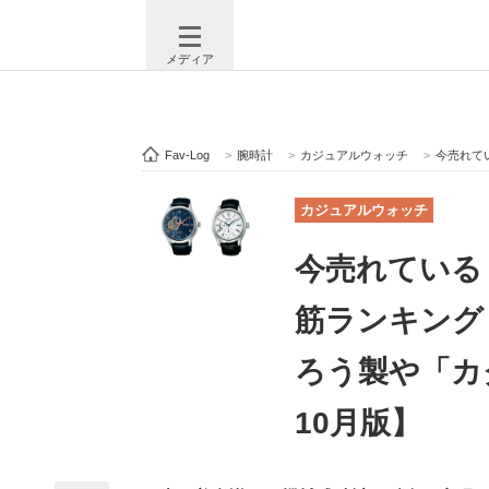
メディア
Fav-Log
>
腕時計
>
カジュアルウォッチ
>
今売れている「
注目記事を集めた総合ページ
ITの今
カジュアルウォッチ
今売れている
ビジネスと働き方のヒント
AI活用
筋ランキング
ろう製や「カ
ITエンジニア向け専門サイト
企業向けI
10月版】
モノづくり技術者専門サイト
エレクトロ