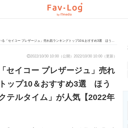
セイコー プレザージュ」売れ筋ランキングトップ10＆おすすめ3選 ほうろう製や「カクテルタイム」が人気【2022年10月版】
と未来を見通す
スマホと通信の最新トレンド
進化するPCとデ
2022/10/30 10:00（公開）
2022/10/30 10:00（更新）
「セイコー プレザージュ」売れ
のいまが分かる
企業ITのトレンドを詳説
経営リーダーの
トップ10＆おすすめ3選 ほう
クテルタイム」が人気【2022年
T製品の総合サイト
IT製品の技術・比較・事例
製造業のIT導入
ニクス専門サイト
電子設計の基本と応用
エネルギーの専