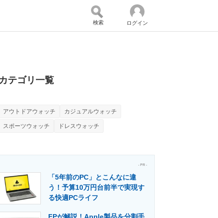
検索
ログイン
バイスの未来
好きが集まる 比べて選べる
カテゴリ一覧
アウトドアウォッチ
カジュアルウォッチ
コミュニティ
マーケ×ITの今がよく分かる
スポーツウォッチ
ドレスウォッチ
・活用を支援
- PR -
「5年前のPC」とこんなに違
う！予算10万円台前半で実現す
る快適PCライフ
門メディア
建設×テクノロジーの最前線
FPが解説！Apple製品を分割手