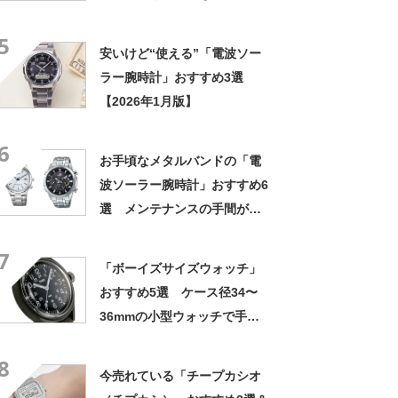
も！ 正確な時刻＆メンテナ
5
ンスが簡単【2022年8月版】
安いけど“使える”「電波ソー
ラー腕時計」おすすめ3選
【2026年1月版】
6
お手頃なメタルバンドの「電
波ソーラー腕時計」おすすめ6
選 メンテナンスの手間が少
ない！ 日常使いしやすいモ
7
デルを紹介【2022年7月版】
「ボーイズサイズウォッチ」
おすすめ5選 ケース径34〜
36mmの小型ウォッチで手元
にさりげないアクセントを！
8
【2022年最新版】
今売れている「チープカシオ