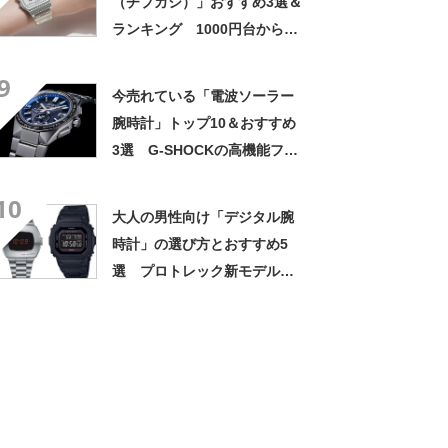
（チプカシ）」おすすめ3選＆
ランキング 1000円台から買
えるシンプルウォッチ！
9
【2023年3月版】
今売れている「電波ソーラー
腕時計」トップ10＆おすすめ
3選 G-SHOCKの高機能フル
メタルや、“新星”モチーフの
10
セイコーモデルも【2023年4
大人の男性向け「デジタル腕
月版】
時計」の選び方とおすすめ5
選 プロトレック新モデルや
G-SHOCKなど【2023年6月
版】