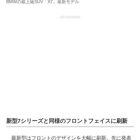
BMWの最上級SUV「X7」最新モデル
AI活用のいまが分かる
advertisement
企業ITのトレンドを詳説
経営リーダーのコミュニティ
マーケ×ITの今がよく分かる
ITエンジニア向け専門サイト
企業向けIT製品の総合サイト
IT製品の技術・比較・事例
製造業のIT導入・活用を支援
新型7シリーズと同様のフロントフェイスに刷新
モノづくり技術者専門サイト
エレクトロニクス専門サイト
最新型はフロントのデザインを大幅に刷新。先に発表