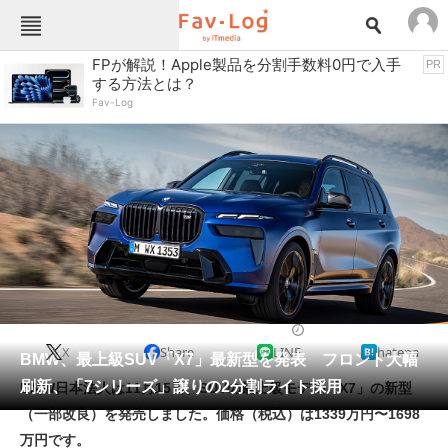
Fav-Logカテゴリー一覧
FPが解説！Apple製品を分割手数料0円で入手
PR
する方法とは？
TOP
アウトドア用品
Fav-Log
インテリア・収納
おもちゃ・ホビー
カメラ
キッチン家電
キッチン用品
ゲーム
コンテンツ・サービス
スイーツ・お菓子
スポーツ・レジャー
スマホ・携帯電話
パソコン・タブレット
ファッション
車
2022/11/15 17:19（公開）
X
Share
LINE
hatena
ペット
BMW、最上級SUV「X7」最新型を発表 フロント大幅
家電
刷新、「7シリーズ」譲りの2分割ライト採用
BMW日本法人は11月15日、SUVの最上級モデル「X7」の新型
工具・DIY
本・DVD・CD
（一部改良）を発売しました。価格（税込）は1339万円〜1698
生活家電
生活用品
万円です。