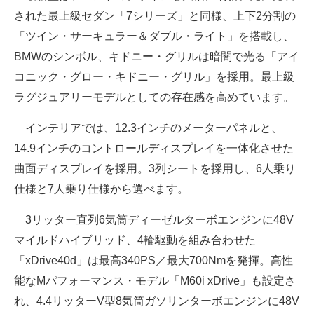
された最上級セダン「7シリーズ」と同様、上下2分割の
電子設計の基本と応用
「ツイン・サーキュラー＆ダブル・ライト」を搭載し、
エネルギーの専門メディア
BMWのシンボル、キドニー・グリルは暗闇で光る「アイ
コニック・グロー・キドニー・グリル」を採用。最上級
建設×テクノロジーの最前線
ラグジュアリーモデルとしての存在感を高めています。
ちょっと気になるネットの話題
インテリアでは、12.3インチのメーターパネルと、
14.9インチのコントロールディスプレイを一体化させた
曲面ディスプレイを採用。3列シートを採用し、6人乗り
仕様と7人乗り仕様から選べます。
3リッター直列6気筒ディーゼルターボエンジンに48V
マイルドハイブリッド、4輪駆動を組み合わせた
「xDrive40d」は最高340PS／最大700Nmを発揮。高性
能なMパフォーマンス・モデル「M60i xDrive」も設定さ
れ、4.4リッターV型8気筒ガソリンターボエンジンに48V