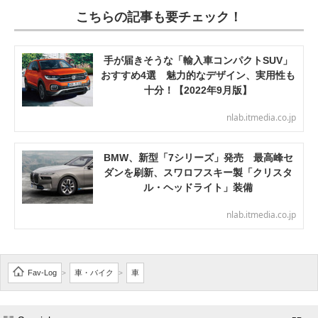
こちらの記事も要チェック！
手が届きそうな「輸入車コンパクトSUV」
おすすめ4選 魅力的なデザイン、実用性も
十分！【2022年9月版】
nlab.itmedia.co.jp
BMW、新型「7シリーズ」発売 最高峰セ
ダンを刷新、スワロフスキー製「クリスタ
ル・ヘッドライト」装備
nlab.itmedia.co.jp
Fav-Log
車・バイク
車
>
>