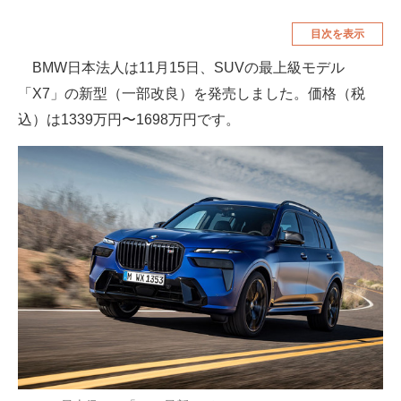
空調・季節家電
美容・コスメ
目次を表示
腕時計
車・バイク
BMW日本法人は11月15日、SUVの最上級モデル
「X7」の新型（一部改良）を発売しました。価格（税
釣り具・釣り用品
食品・飲料・お酒
込）は1339万円〜1698万円です。
食器・グラス・カトラリー
メディア
注目記事を集めた総合ページ
ITの今と未来を見通す
スマホと通信の最新トレンド
進化するPCとデバイスの未来
好きが集まる 比べて選べる
ビジネスと働き方のヒント