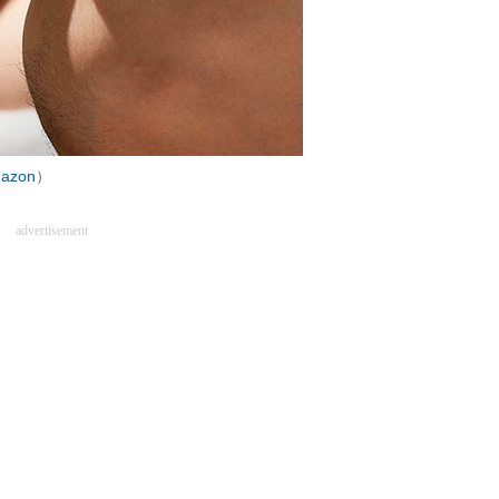
azon
）
advertisement