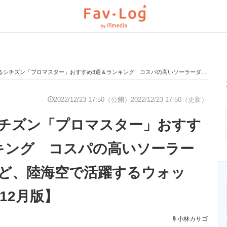
ズン「プロマスター」おすすめ3選＆ランキング コスパの高いソーラーダイバーズなど、陸海空で活躍するウォッチ！【2022年12月版】
と未来を見通す
スマホと通信の最新トレンド
進化するPCとデ
2022/12/23 17:50（公開）
2022/12/23 17:50（更新）
チズン「プロマスター」おすす
のいまが分かる
企業ITのトレンドを詳説
経営リーダーの
キング コスパの高いソーラー
ど、陸海空で活躍するウォッ
T製品の総合サイト
IT製品の技術・比較・事例
製造業のIT導入
年12月版】
小林カサゴ
ニクス専門サイト
電子設計の基本と応用
エネルギーの専