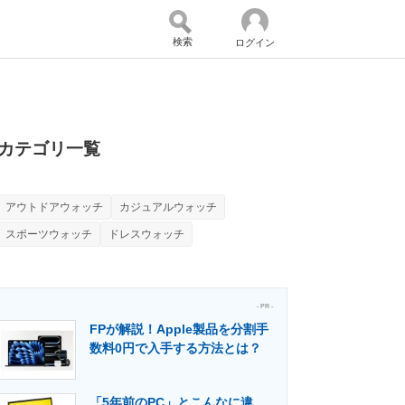
検索
ログイン
バイスの未来
好きが集まる 比べて選べる
カテゴリ一覧
アウトドアウォッチ
カジュアルウォッチ
コミュニティ
マーケ×ITの今がよく分かる
スポーツウォッチ
ドレスウォッチ
・活用を支援
- PR -
FPが解説！Apple製品を分割手
数料0円で入手する方法とは？
門メディア
建設×テクノロジーの最前線
「5年前のPC」とこんなに違