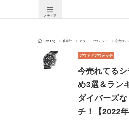
メディア
Fav-Log
>
腕時計
>
アウトドアウォッチ
>
今売れてるシチ
注目記事を集めた総合ページ
ITの今
アウトドアウォッチ
今売れてるシ
ビジネスと働き方のヒント
AI活用
め3選＆ラン
ダイバーズな
ITエンジニア向け専門サイト
企業向けI
チ！【2022
モノづくり技術者専門サイト
エレクトロ