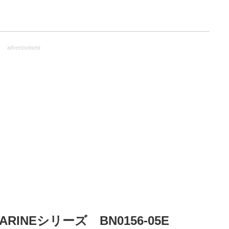
advertisement
NEシリーズ BN0156-05E