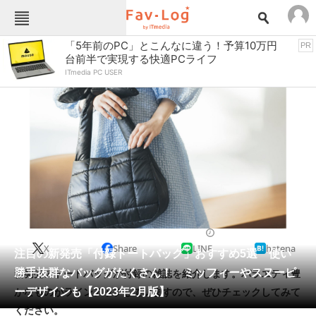
Fav-Logカテゴリー一覧
「5年前のPC」とこんなに違う！予算10万円
PR
台前半で実現する快適PCライフ
TOP
アウトドア用品
ITmedia PC USER
インテリア・収納
おもちゃ・ホビー
カメラ
キッチン家電
キッチン用品
ゲーム
コンテンツ・サービス
スイーツ・お菓子
スポーツ・レジャー
スマホ・携帯電話
パソコン・タブレット
ファッション
雑誌・ムック
2023/02/07 11:30（公開）
X
Share
LINE
hatena
ペット
注目の新発売「付録トートバッグ」おすすめ5選 使い
家電
勝手抜群なバッグがたくさん！ ミッフィーやスヌーピ
新発売のトートバッグが付録の雑誌を紹介します。バラエティ豊
工具・DIY
本・DVD・CD
ーデザインも【2023年2月版】
かなものがラインアップしていますので、ぜひチェックしてみて
生活家電
生活用品
ください。