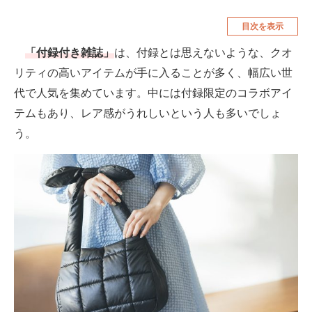
空調・季節家電
美容・コスメ
目次を表示
腕時計
車・バイク
「付録付き雑誌」
は、付録とは思えないような、クオ
リティの高いアイテムが手に入ることが多く、幅広い世
釣り具・釣り用品
食品・飲料・お酒
代で人気を集めています。中には付録限定のコラボアイ
食器・グラス・カトラリー
テムもあり、レア感がうれしいという人も多いでしょ
う。
メディア
注目記事を集めた総合ページ
ITの今と未来を見通す
スマホと通信の最新トレンド
進化するPCとデバイスの未来
好きが集まる 比べて選べる
ビジネスと働き方のヒント