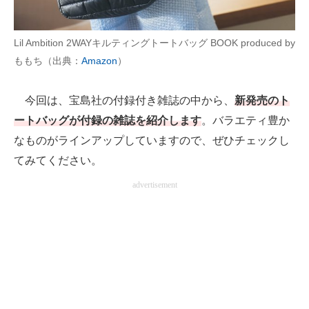
AI活用のいまが分かる
Lil Ambition 2WAYキルティングトートバッグ BOOK produced by
企業ITのトレンドを詳説
ももち（出典：
Amazon
）
経営リーダーのコミュニティ
今回は、宝島社の付録付き雑誌の中から、
新発売のト
マーケ×ITの今がよく分かる
ートバッグが付録の雑誌を紹介します
。バラエティ豊か
なものがラインアップしていますので、ぜひチェックし
ITエンジニア向け専門サイト
てみてください。
企業向けIT製品の総合サイト
advertisement
IT製品の技術・比較・事例
製造業のIT導入・活用を支援
モノづくり技術者専門サイト
エレクトロニクス専門サイト