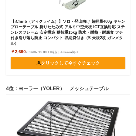
【iClimb（アィクライム）】ソロ・登山向け 超軽量400g キャン
プローテーブル 折りたたみ式 アルミ中空天板 IGT互換対応 ステ
ンレスフレーム 安定構造 耐荷重15kg 防水・耐熱・耐腐食 フチ
付き滑り落ち防止 コンパクト 収納袋付き（S 天板2枚 ガンメタ
ル）
￥2,690
2026/07/15 08:11時点｜Amazon調べ
クリックして今すぐチェック
4位：ヨーラー（YOLER） メッシュテーブル