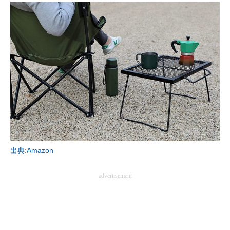
AI活用のいまが分かる
企業ITのトレンドを詳説
経営リーダーのコミュニティ
マーケ×ITの今がよく分かる
ITエンジニア向け専門サイト
企業向けIT製品の総合サイト
出典:Amazon
IT製品の技術・比較・事例
製造業のIT導入・活用を支援
advertisement
モノづくり技術者専門サイト
エレクトロニクス専門サイト