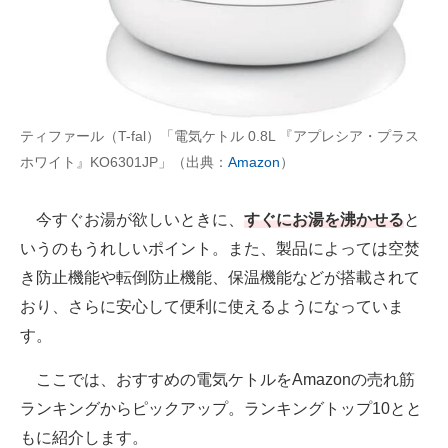
AI活用のいまが分かる
企業ITのトレンドを詳説
経営リーダーのコミュニティ
ティファール（T-fal）「電気ケトル 0.8L 『アプレシア・プラス
ホワイト』KO6301JP」（出典：
Amazon
）
マーケ×ITの今がよく分かる
ITエンジニア向け専門サイト
今すぐお湯が欲しいときに、
すぐにお湯を沸かせる
と
いうのもうれしいポイント。また、製品によっては空焚
企業向けIT製品の総合サイト
き防止機能や転倒防止機能、保温機能などが搭載されて
IT製品の技術・比較・事例
おり、さらに安心して便利に使えるようになっていま
す。
製造業のIT導入・活用を支援
ここでは、おすすめの電気ケトルをAmazonの売れ筋
モノづくり技術者専門サイト
ランキングからピックアップ。ランキングトップ10とと
エレクトロニクス専門サイト
もに紹介します。