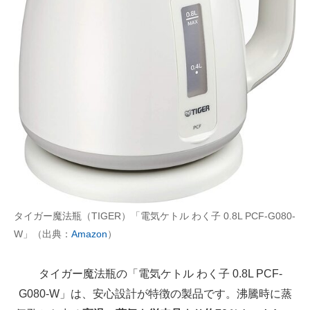
タイガー魔法瓶（TIGER）「電気ケトル わく子 0.8L PCF-G080-
W」（出典：
Amazon
）
タイガー魔法瓶の「電気ケトル わく子 0.8L PCF-
G080-W」は、安心設計が特徴の製品です。沸騰時に蒸