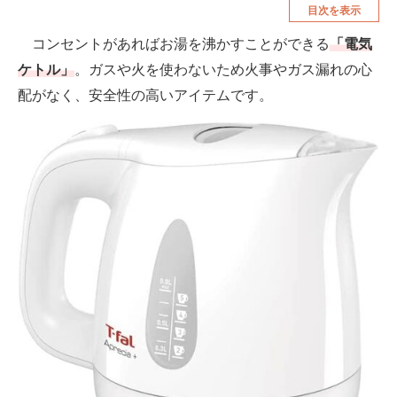
目次を表示
空調・季節家電
美容・コスメ
コンセントがあればお湯を沸かすことができる
「電気
腕時計
車・バイク
ケトル」
。ガスや火を使わないため火事やガス漏れの心
釣り具・釣り用品
食品・飲料・お酒
配がなく、安全性の高いアイテムです。
食器・グラス・カトラリー
メディア
注目記事を集めた総合ページ
ITの今と未来を見通す
スマホと通信の最新トレンド
進化するPCとデバイスの未来
好きが集まる 比べて選べる
ビジネスと働き方のヒント