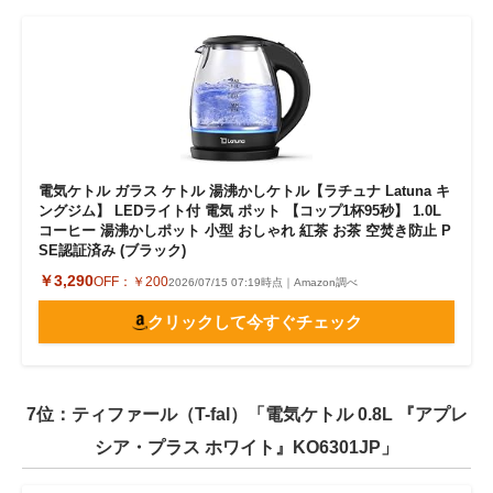
電気ケトル ガラス ケトル 湯沸かしケトル【ラチュナ Latuna キ
ングジム】 LEDライト付 電気 ポット 【コップ1杯95秒】 1.0L
コーヒー 湯沸かしポット 小型 おしゃれ 紅茶 お茶 空焚き防止 P
SE認証済み (ブラック)
￥3,290
OFF：
￥200
2026/07/15 07:19時点｜Amazon調べ
クリックして今すぐチェック
7位：ティファール（T-fal）「電気ケトル 0.8L 『アプレ
シア・プラス ホワイト』KO6301JP」