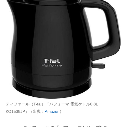
ティファール（T-fal）「パフォーマ 電気ケトル0.8L
KO1538JP」（出典：
Amazon
）