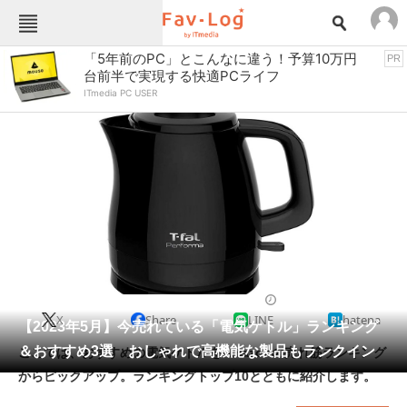
Fav-Logカテゴリー一覧
「5年前のPC」とこんなに違う！予算10万円
PR
台前半で実現する快適PCライフ
TOP
アウトドア用品
ITmedia PC USER
インテリア・収納
おもちゃ・ホビー
カメラ
キッチン家電
キッチン用品
ゲーム
コンテンツ・サービス
スイーツ・お菓子
スポーツ・レジャー
スマホ・携帯電話
パソコン・タブレット
ファッション
ポット・ケトル
2023/05/25 08:00（公開）
X
Share
LINE
hatena
ペット
【2023年5月】今売れている「電気ケトル」ランキング
家電
＆おすすめ3選 おしゃれで高機能な製品もランクイン
ここでは、おすすめの電気ケトルをAmazonの売れ筋ランキング
工具・DIY
本・DVD・CD
からピックアップ。ランキングトップ10とともに紹介します。
生活家電
生活用品