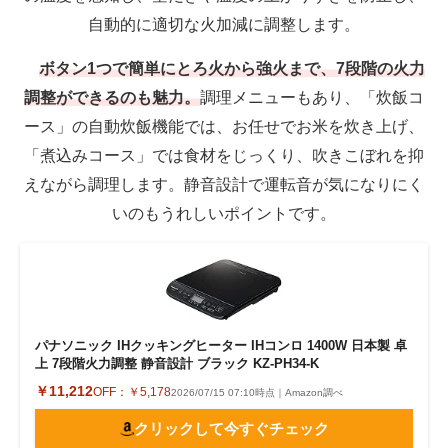
自動的に適切な火加減に調整します。
ボタン1つで簡単にとろ火から強火まで、7段階の火力
調整ができるのも魅力。
調理メニューもあり、「炊飯コ
ース」の自動炊飯機能では、お任せでお米を炊き上げ、
「煮込みコース」では食材をじっくり、吹きこぼれを抑
えながら調理します。静音設計で運転音が気になりにく
いのもうれしいポイントです。
パナソニック IHクッキングヒーター IHコンロ 1400W 日本製 卓
上 7段階火力調整 静音設計 ブラック KZ-PH34-K
￥11,212
OFF：
￥5,178
2026/07/15 07:10時点｜Amazon調べ
クリックして今すぐチェック