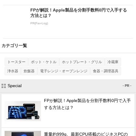
FPが解説！Apple製品を分割手数料0円で入手する
方法とは？
PR(Fav-Log)
カテゴリ一覧
トースター
ポット・ケトル
ホットプレート・グリル
冷蔵庫
浄水器
炊飯器
電子レンジ・オーブンレンジ
食器・調理器具
Special
- PR -
FPが解説！Apple製品を分割手数料0円で入手
する方法とは？
重量約999g、最新CPU搭載のビジネスPCの