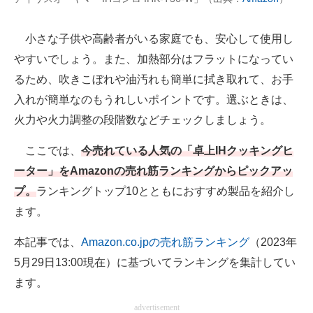
AI活用のいまが分かる
小さな子供や高齢者がいる家庭でも、安心して使用し
やすいでしょう。また、加熱部分はフラットになってい
企業ITのトレンドを詳説
るため、吹きこぼれや油汚れも簡単に拭き取れて、お手
経営リーダーのコミュニティ
入れが簡単なのもうれしいポイントです。選ぶときは、
マーケ×ITの今がよく分かる
火力や火力調整の段階数などチェックしましょう。
ITエンジニア向け専門サイト
ここでは、
今売れている人気の「卓上IHクッキングヒ
ーター」をAmazonの売れ筋ランキングからピックアッ
企業向けIT製品の総合サイト
プ。
ランキングトップ10とともにおすすめ製品を紹介し
IT製品の技術・比較・事例
ます。
製造業のIT導入・活用を支援
本記事では、
Amazon.co.jpの売れ筋ランキング
（2023年
5月29日13:00現在）に基づいてランキングを集計してい
モノづくり技術者専門サイト
ます。
エレクトロニクス専門サイト
advertisement