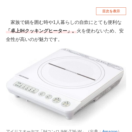
空調・季節家電
美容・コスメ
目次を表示
腕時計
車・バイク
家族で鍋を囲む時や1人暮らしの自炊にとても便利な
「卓上IHクッキングヒーター」。
火を使わないため、安
釣り具・釣り用品
食品・飲料・お酒
全性が高いのが魅力です。
食器・グラス・カトラリー
メディア
注目記事を集めた総合ページ
ITの今と未来を見通す
スマホと通信の最新トレンド
進化するPCとデバイスの未来
好きが集まる 比べて選べる
アイリスオーヤマ「IHコンロ IHK-T36-W」（出典：
Amazon
）
ビジネスと働き方のヒント