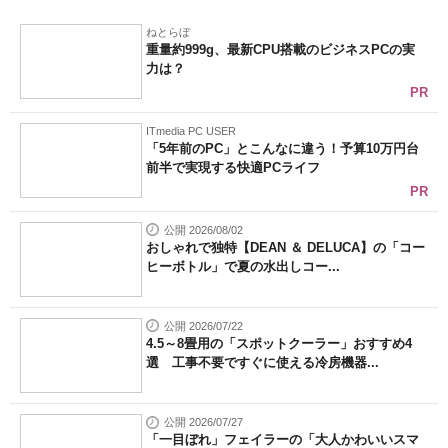
ねとらぼ
重量約999g、最新CPU搭載のビジネスPCの実
力は？
PR
ITmedia PC USER
「5年前のPC」とこんなに違う！予算10万円台
前半で実現する快適PCライフ
PR
公開 2026/08/02
おしゃれで独特【DEAN ＆ DELUCA】の「コー
ヒーボトル」で夏の水出しコー...
公開 2026/07/22
4.5～8畳用の「スポットクーラー」おすすめ4
選 工事不要ですぐに使える冷房機器...
公開 2026/07/27
「一目ぼれ」フェイラーの「大人かわいいスマ