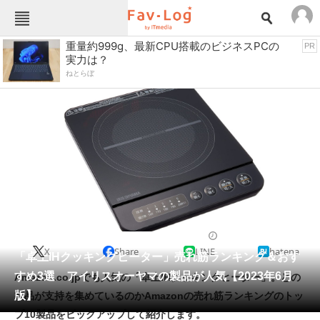
Fav-Logカテゴリー一覧
重量約999g、最新CPU搭載のビジネスPCの
PR
実力は？
TOP
アウトドア用品
ねとらぼ
インテリア・収納
おもちゃ・ホビー
カメラ
キッチン家電
キッチン用品
ゲーム
コンテンツ・サービス
スイーツ・お菓子
スポーツ・レジャー
スマホ・携帯電話
パソコン・タブレット
ファッション
ホットプレート・グリル
2023/06/06 18:30（公開）
X
Share
LINE
hatena
ペット
「卓上IHクッキングヒーター」売れ筋ランキング＆おす
家電
すめ3選 アイリスオーヤマの製品が人気【2023年6月
Amazon.co.jpでも人気の「卓上IHクッキングヒーター」。どの
工具・DIY
本・DVD・CD
版】
製品が支持を集めているのかAmazonの売れ筋ランキングのトッ
生活家電
生活用品
プ10製品をピックアップして紹介します。