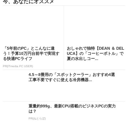
今、あなたにオススメ
「5年前のPC」とこんなに違
おしゃれで独特【DEAN ＆ DEL
う！予算10万円台前半で実現す
UCA】の「コーヒーボトル」で
る快適PCライフ
夏の水出しコー...
PR(ITmedia PC USER)
4.5～8畳用の「スポットクーラー」おすすめ4選
工事不要ですぐに使える冷房機器...
重量約999g、最新CPU搭載のビジネスPCの実力
は？
PR(ねとらぼ)