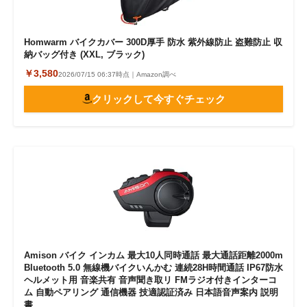
Homwarm バイクカバー 300D厚手 防水 紫外線防止 盗難防止 収
納バッグ付き (XXL, ブラック)
￥3,580
2026/07/15 06:37時点｜Amazon調べ
クリックして今すぐチェック
Amison バイク インカム 最大10人同時通話 最大通話距離2000m
Bluetooth 5.0 無線機バイクいんかむ 連続28H時間通話 IP67防水
ヘルメット用 音楽共有 音声聞き取リ FMラジオ付きインターコ
ム 自動ペアリング 通信機器 技適認証済み 日本語音声案内 説明
書