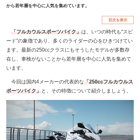
から若年層を中心に人気を集めています。
空調・季節家電
美容・コスメ
目次を表示
腕時計
車・バイク
「フルカウルスポーツバイク」
は、いつの時代も“スピ
釣り具・釣り用品
食品・飲料・お酒
ード”の象徴であり、多くのライダーの心をひきつけてい
食器・グラス・カトラリー
ます。最新の250ccクラスにもそうしたモデルが多数存
在し、車検がないことから若年層を中心に人気を集めて
メディア
います。
注目記事を集めた総合ページ
今回は国内4メーカーの代表的な
「250ccフルカウルス
ITの今と未来を見通す
ポーツバイク」
と、その特徴について紹介しましょう。
スマホと通信の最新トレンド
進化するPCとデバイスの未来
好きが集まる 比べて選べる
ビジネスと働き方のヒント