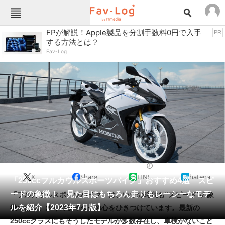
Fav-Logカテゴリー一覧
FPが解説！Apple製品を分割手数料0円で入手
PR
する方法とは？
TOP
アウトドア用品
Fav-Log
インテリア・収納
おもちゃ・ホビー
カメラ
キッチン家電
キッチン用品
ゲーム
コンテンツ・サービス
スイーツ・お菓子
スポーツ・レジャー
スマホ・携帯電話
パソコン・タブレット
ファッション
バイク
2023/07/20 17:00（公開）
X
Share
LINE
hatena
ペット
「250ccフルカウルスポーツバイク」おすすめ4選 スピ
家電
ードの象徴！ 見た目はもちろん走りもレーシーなモデ
「フルカウルスポーツバイク」は、いつの時代も“スピード”の象
工具・DIY
本・DVD・CD
ルを紹介【2023年7月版】
徴であり、多くのライダーの心をひきつけています。最新の
生活家電
生活用品
250ccクラスにもそうしたモデルが多数存在し、車検がないこと