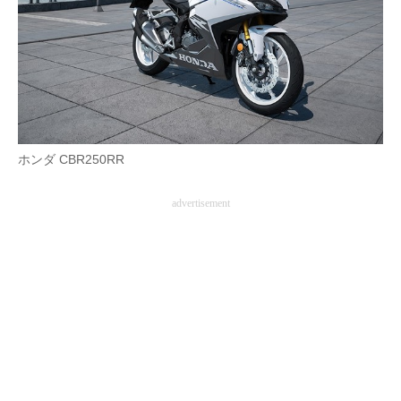
AI活用のいまが分かる
企業ITのトレンドを詳説
経営リーダーのコミュニティ
マーケ×ITの今がよく分かる
ホンダ CBR250RR
ITエンジニア向け専門サイト
advertisement
企業向けIT製品の総合サイト
IT製品の技術・比較・事例
製造業のIT導入・活用を支援
モノづくり技術者専門サイト
エレクトロニクス専門サイト