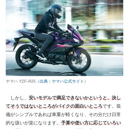
ヤマハ YZF-R25（
出典：ヤマハ公式サイト
）
しかし、
安いモデルで満足できないかというと、決し
てそうではないところがバイクの面白いところ
です。装
備がシンプルであれば車重が軽くなり、その分だけ日常
的な扱いが楽になります。
予算や使い方に応じていろい