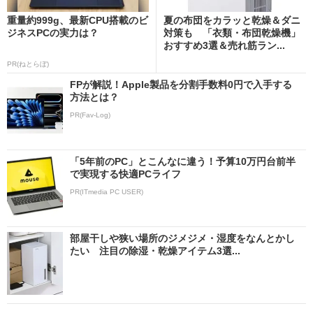
重量約999g、最新CPU搭載のビ
夏の布団をカラッと乾燥＆ダニ
ジネスPCの実力は？
対策も 「衣類・布団乾燥機」
おすすめ3選＆売れ筋ラン...
PR(ねとらぼ)
FPが解説！Apple製品を分割手数料0円で入手する
方法とは？
PR(Fav-Log)
「5年前のPC」とこんなに違う！予算10万円台前半
で実現する快適PCライフ
PR(ITmedia PC USER)
部屋干しや狭い場所のジメジメ・湿度をなんとかし
たい 注目の除湿・乾燥アイテム3選...