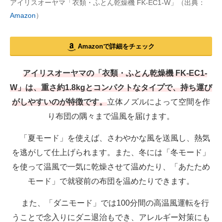
アイリスオーヤマ「衣類・ふとん乾燥機 FK-EC1-W」（出典：
Amazon
）
Amazonで詳細をチェック
アイリスオーヤマの「衣類・ふとん乾燥機 FK-EC1-
W」は、重さ約1.8kgとコンパクトなタイプで、持ち運び
がしやすいのが特徴です。
立体ノズルによって空間を作
り布団の隅々まで温風を届けます。
「夏モード」を使えば、さわやかな風を送風し、熱気
を逃がして仕上げられます。また、冬には「冬モード」
を使って温風で一気に乾燥させて温めたり、「あたため
モード」で就寝前の布団を温めたりできます。
また、「ダニモード」では100分間の高温風運転を行
うことで念入りにダニ退治もでき、アレルギー対策にも