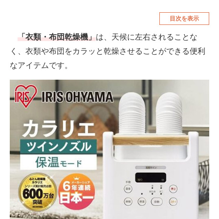
空調・季節家電
美容・コスメ
目次を表示
腕時計
車・バイク
「衣類・布団乾燥機」
は、天候に左右されることな
く、衣類や布団をカラッと乾燥させることができる便利
釣り具・釣り用品
食品・飲料・お酒
なアイテムです。
食器・グラス・カトラリー
メディア
注目記事を集めた総合ページ
ITの今と未来を見通す
スマホと通信の最新トレンド
進化するPCとデバイスの未来
好きが集まる 比べて選べる
ビジネスと働き方のヒント