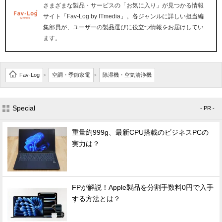
さまざまな製品・サービスの「お気に入り」が見つかる情報
サイト「Fav-Log by ITmedia」。各ジャンルに詳しい担当編
集部員が、ユーザーの製品選びに役立つ情報をお届けしてい
ます。
Fav-Log
空調・季節家電
除湿機・空気清浄機
>
>
Special
- PR -
重量約999g、最新CPU搭載のビジネスPCの
実力は？
FPが解説！Apple製品を分割手数料0円で入手
する方法とは？