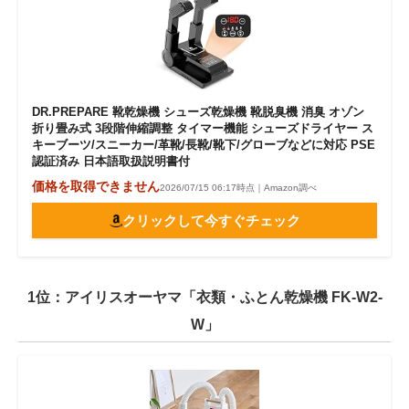
DR.PREPARE 靴乾燥機 シューズ乾燥機 靴脱臭機 消臭 オゾン
折り畳み式 3段階伸縮調整 タイマー機能 シューズドライヤー ス
キーブーツ/スニーカー/革靴/長靴/靴下/グローブなどに対応 PSE
認証済み 日本語取扱説明書付
価格を取得できません
2026/07/15 06:17時点｜Amazon調べ
クリックして今すぐチェック
1位：アイリスオーヤマ「衣類・ふとん乾燥機 FK-W2-
W」