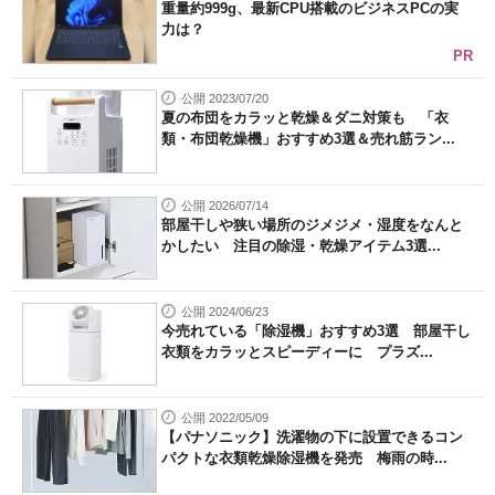
重量約999g、最新CPU搭載のビジネスPCの実
力は？
PR
公開 2023/07/20
夏の布団をカラッと乾燥＆ダニ対策も 「衣
類・布団乾燥機」おすすめ3選＆売れ筋ラン...
公開 2026/07/14
部屋干しや狭い場所のジメジメ・湿度をなんと
かしたい 注目の除湿・乾燥アイテム3選...
公開 2024/06/23
今売れている「除湿機」おすすめ3選 部屋干し
衣類をカラッとスピーディーに プラズ...
公開 2022/05/09
【パナソニック】洗濯物の下に設置できるコン
パクトな衣類乾燥除湿機を発売 梅雨の時...