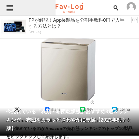
Fav-Logカテゴリー一覧
FPが解説！Apple製品を分割手数料0円で入手
PR
する方法とは？
TOP
アウトドア用品
Fav-Log
インテリア・収納
おもちゃ・ホビー
カメラ
キッチン家電
キッチン用品
ゲーム
コンテンツ・サービス
スイーツ・お菓子
スポーツ・レジャー
スマホ・携帯電話
パソコン・タブレット
ファッション
除湿機・空気清浄機
2023/08/21 19:30（公開）
X
Share
LINE
hatena
ペット
今売れている「衣類・布団乾燥機」おすすめ3選＆ラン
家電
キング 布団をカラッとさわやかに乾燥【2023年8月
Amazon.co.jpでも人気の「衣類・布団乾燥機」。どの製品が支
工具・DIY
本・DVD・CD
版】
持を集めているのかAmazonの売れ筋ランキングのトップ10製品
生活家電
生活用品
をピックアップして紹介します。