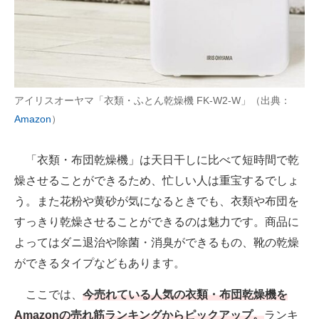
AI活用のいまが分かる
企業ITのトレンドを詳説
経営リーダーのコミュニティ
アイリスオーヤマ「衣類・ふとん乾燥機 FK-W2-W」（出典：
Amazon
）
マーケ×ITの今がよく分かる
ITエンジニア向け専門サイト
「衣類・布団乾燥機」は天日干しに比べて短時間で乾
燥させることができるため、忙しい人は重宝するでしょ
企業向けIT製品の総合サイト
う。また花粉や黄砂が気になるときでも、衣類や布団を
IT製品の技術・比較・事例
すっきり乾燥させることができるのは魅力です。商品に
よってはダニ退治や除菌・消臭ができるもの、靴の乾燥
製造業のIT導入・活用を支援
ができるタイプなどもあります。
モノづくり技術者専門サイト
ここでは、
今売れている人気の衣類・布団乾燥機を
エレクトロニクス専門サイト
Amazonの売れ筋ランキングからピックアップ。
ランキ