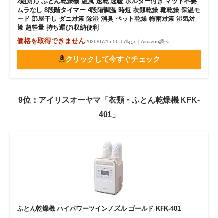
2組対応 ふとん乾燥機 温風 速乾 速暖 ホルダー付き マット不要
ムラなし 8段階タイマー 4段階調温 時短 衣類乾燥 靴乾燥 保温モ
ード 部屋干し ダニ対策 除湿 消臭 ペット乾燥 梅雨対策 湿気対
策 超軽量 持ち運び/収納便利
価格を取得できません
2026/07/15 06:17時点｜Amazon調べ
クリックして今すぐチェック
9位：アイリスオーヤマ「衣類・ふとん乾燥機 KFK-
401」
ふとん乾燥機 ハイパワーツインノズル ゴールド KFK-401