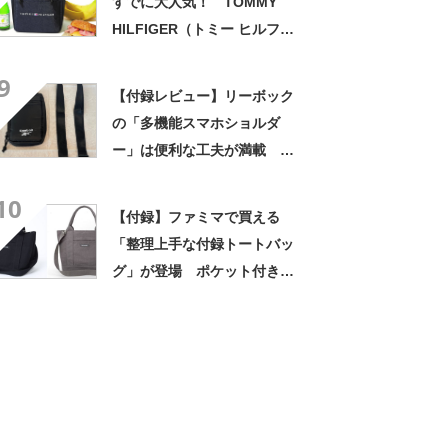
すでに大人気！ TOMMY
HILFIGER（トミー ヒルフィ
ガー）の保冷保温機能つきラ
9
ンチトート
【付録レビュー】リーボック
の「多機能スマホショルダ
ー」は便利な工夫が満載 男
性も使いやすい フェスのお
10
供に最適
【付録】ファミマで買える
「整理上手な付録トートバッ
グ」が登場 ポケット付きの
仕切りが優秀