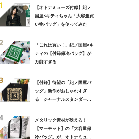
1
【オトナミューズ付録】紀ノ
国屋×キティちゃん「大容量買
い物バッグ」を使ってみた
2
「これは買い！」紀ノ国屋×キ
ティの【付録保冷バッグ】が
万能すぎる
3
【付録】待望の「紀ノ国屋バ
ッグ」新作がおしゃれすぎ
る ジャーナルスタンダード
とコラボ 増刊号もあわせて
4
チェック
メタリック素材が映える！
【マーモット】の「大容量保
冷バッグ」が、オトナミュー