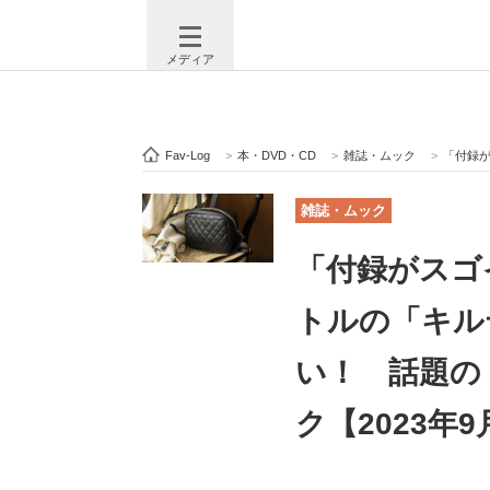
メディア
Fav-Log
>
本・DVD・CD
>
雑誌・ムック
>
「付録がスゴイ
注目記事を集めた総合ページ
ITの今
雑誌・ムック
「付録がスゴ
ビジネスと働き方のヒント
AI活用
トルの「キル
い！ 話題の
ITエンジニア向け専門サイト
企業向けI
ク【2023年
モノづくり技術者専門サイト
エレクトロ