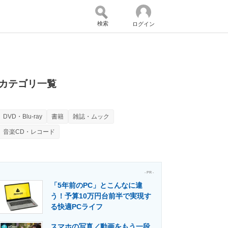
検索
ログイン
バイスの未来
好きが集まる 比べて選べる
カテゴリ一覧
DVD・Blu-ray
書籍
雑誌・ムック
コミュニティ
マーケ×ITの今がよく分かる
音楽CD・レコード
・活用を支援
- PR -
「5年前のPC」とこんなに違
う！予算10万円台前半で実現す
る快適PCライフ
門メディア
建設×テクノロジーの最前線
スマホの写真／動画をもう一段