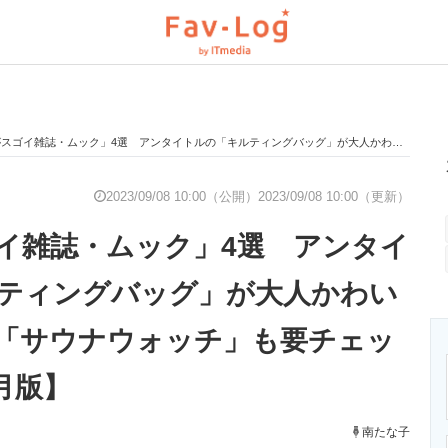
雑誌・ムック」4選 アンタイトルの「キルティングバッグ」が大人かわいい！ 話題の「サウナウォッチ」も要チェック【2023年9月版】
と未来を見通す
スマホと通信の最新トレンド
進化するPCとデ
2023/09/08 10:00（公開）
2023/09/08 10:00（更新）
イ雑誌・ムック」4選 アンタイ
のいまが分かる
企業ITのトレンドを詳説
経営リーダーの
ティングバッグ」が大人かわい
「サウナウォッチ」も要チェッ
T製品の総合サイト
IT製品の技術・比較・事例
製造業のIT導入
9月版】
南たな子
ニクス専門サイト
電子設計の基本と応用
エネルギーの専