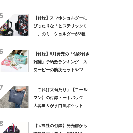
ズ10月号増刊の付録に
5
【付録】スマホショルダーに
ぴったりな「ヒステリックミ
ニ」のミニショルダーが2種登
場 中身を整理できる機能性
6
も優秀
【付録】8月発売の「付録付き
雑誌」予約数ランキング ス
ヌーピーの防災セットや“2層
式ショルダーバッグ”など 宝
7
島社が発表
「これは大当たり」【コール
マン】の付録トートバッグ
大容量＆がま口風ポケットが
超便利！
8
【宝島社の付録】発売前から