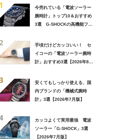
1
今売れている「電波ソーラー
腕時計」トップ10＆おすすめ
3選 G-SHOCKの高機能フル
メタルや、“新星”モチーフの
2
セイコーモデルも【2023年4
手頃だけどカッコいい！ セ
月版】
イコーの「電波ソーラー腕時
計」おすすめ3選【2026年8月
版】
3
安くてもしっかり使える、国
内ブランドの「機械式腕時
計」3選【2026年7月版】
4
カッコよくて実用最強 電波
ソーラー「G-SHOCK」3選
【2026年7月版】