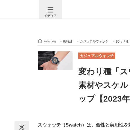
メディア
Fav-Log
>
腕時計
>
カジュアルウォッチ
>
変わり種「ス
注目記事を集めた総合ページ
ITの今
カジュアルウォッチ
変わり種「ス
ビジネスと働き方のヒント
AI活用
素材やスケル
ップ【2023
ITエンジニア向け専門サイト
企業向けI
スウォッチ（Swatch）は、個性と実用
モノづくり技術者専門サイト
エレクトロ