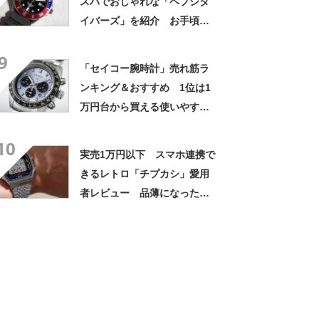
スパでおしゃれな「ペプシダ
イバーズ」を紹介 お手頃な
がら仕様が“1クラス上”のチプ
9
カシ
「セイコー腕時計」売れ筋ラ
ンキング＆おすすめ 1位は1
万円台から買える使いやすい
ソーラーモデル【2024年3月
10
版】
実売1万円以下 スマホ連携で
きるレトロ「チプカシ」愛用
者レビュー 品薄になった高
コスパモデル