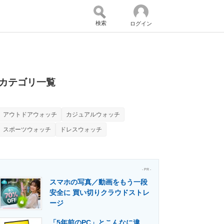
検索
ログイン
バイスの未来
好きが集まる 比べて選べる
カテゴリ一覧
アウトドアウォッチ
カジュアルウォッチ
コミュニティ
マーケ×ITの今がよく分かる
スポーツウォッチ
ドレスウォッチ
・活用を支援
- PR -
スマホの写真／動画をもう一段
安全に 買い切りクラウドストレ
ージ
門メディア
建設×テクノロジーの最前線
「5年前のPC」とこんなに違