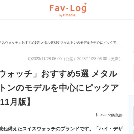
ウォッチ」おすすめ5選 メタル素材やスケルトンのモデルを中心にピックアップ【2023年11月版】
と未来を見通す
スマホと通信の最新トレンド
進化するPCとデ
2023/11/28 06:00（公開）
2023/11/28 06:00（更新）
ウォッチ」おすすめ5選 メタル
のいまが分かる
企業ITのトレンドを詳説
経営リーダーの
トンのモデルを中心にピックア
年11月版】
T製品の総合サイト
IT製品の技術・比較・事例
製造業のIT導入
Fav-Log編集部
性を兼ね備えたスイスウォッチのブランドです。「ハイ・デザ
ニクス専門サイト
電子設計の基本と応用
エネルギーの専