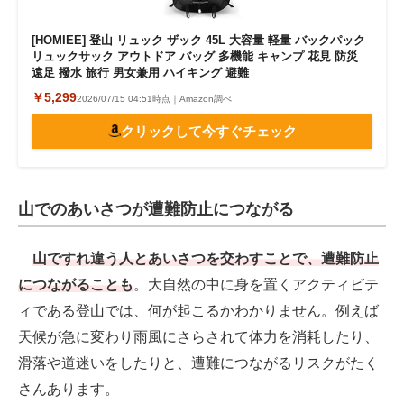
[HOMIEE] 登山 リュック ザック 45L 大容量 軽量 バックパック
リュックサック アウトドア バッグ 多機能 キャンプ 花見 防災
遠足 撥水 旅行 男女兼用 ハイキング 避難
￥5,299
2026/07/15 04:51時点｜Amazon調べ
クリックして今すぐチェック
山でのあいさつが遭難防止につながる
山ですれ違う人とあいさつを交わすことで、遭難防止
につながることも
。大自然の中に身を置くアクティビテ
ィである登山では、何が起こるかわかりません。例えば
天候が急に変わり雨風にさらされて体力を消耗したり、
滑落や道迷いをしたりと、遭難につながるリスクがたく
さんあります。