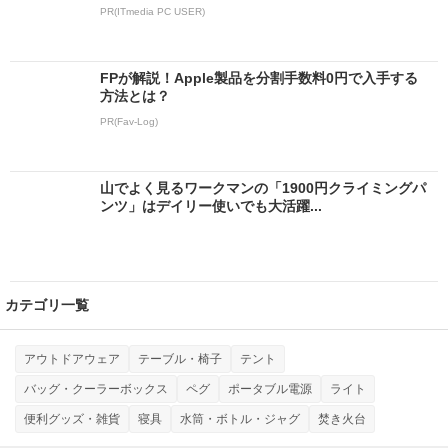
PR(ITmedia PC USER)
FPが解説！Apple製品を分割手数料0円で入手する
方法とは？
PR(Fav-Log)
山でよく見るワークマンの「1900円クライミングパ
ンツ」はデイリー使いでも大活躍...
カテゴリ一覧
アウトドアウェア
テーブル・椅子
テント
バッグ・クーラーボックス
ペグ
ポータブル電源
ライト
便利グッズ・雑貨
寝具
水筒・ボトル・ジャグ
焚き火台