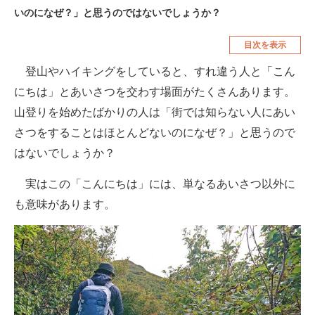
いのになぜ？」と思うのではないでしょうか？
空調・季節家電
美容・コスメ
目次を表示
腕時計
車・バイク
登山やハイキングをしていると、すれ違う人と「こん
釣り具・釣り用品
食品・飲料・お酒
にちは」とあいさつを交わす場面がたくさんあります。
食器・グラス・カトラリー
山登りを始めたばかりの人は「街では知らない人にあい
さつをすることはほとんどないのになぜ？」と思うので
メディア
はないでしょうか？
注目記事を集めた総合ページ
実はこの「こんにちは」には、単なるあいさつ以外に
ITの今と未来を見通す
も意味があります。
スマホと通信の最新トレンド
進化するPCとデバイスの未来
好きが集まる 比べて選べる
ビジネスと働き方のヒント