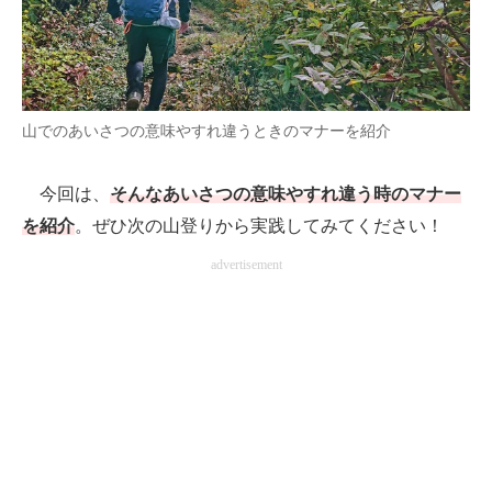
AI活用のいまが分かる
企業ITのトレンドを詳説
山でのあいさつの意味やすれ違うときのマナーを紹介
経営リーダーのコミュニティ
マーケ×ITの今がよく分かる
今回は、
そんなあいさつの意味やすれ違う時のマナー
を紹介
。ぜひ次の山登りから実践してみてください！
ITエンジニア向け専門サイト
advertisement
企業向けIT製品の総合サイト
IT製品の技術・比較・事例
製造業のIT導入・活用を支援
モノづくり技術者専門サイト
エレクトロニクス専門サイト