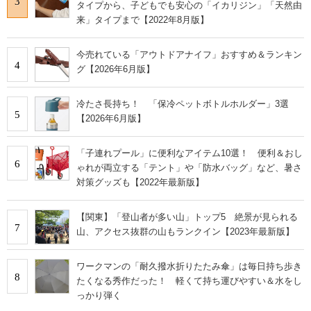
3
タイプから、子どもでも安心の「イカリジン」「天然由
来」タイプまで【2022年8月版】
今売れている「アウトドアナイフ」おすすめ＆ランキン
4
グ【2026年6月版】
冷たさ長持ち！ 「保冷ペットボトルホルダー」3選
5
【2026年6月版】
「子連れプール」に便利なアイテム10選！ 便利＆おし
6
ゃれが両立する「テント」や「防水バッグ」など、暑さ
対策グッズも【2022年最新版】
【関東】「登山者が多い山」トップ5 絶景が見られる
7
山、アクセス抜群の山もランクイン【2023年最新版】
ワークマンの「耐久撥水折りたたみ傘」は毎日持ち歩き
8
たくなる秀作だった！ 軽くて持ち運びやすい＆水をし
っかり弾く