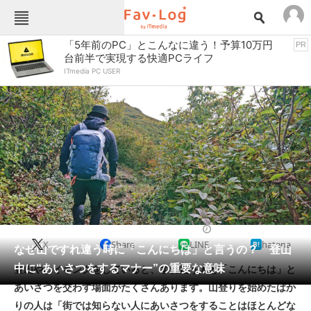
Fav-Logカテゴリー一覧
「5年前のPC」とこんなに違う！予算10万円
PR
台前半で実現する快適PCライフ
TOP
アウトドア用品
ITmedia PC USER
インテリア・収納
おもちゃ・ホビー
カメラ
キッチン家電
キッチン用品
ゲーム
コンテンツ・サービス
スイーツ・お菓子
スポーツ・レジャー
スマホ・携帯電話
パソコン・タブレット
ファッション
便利グッズ・雑貨
2023/12/16 07:00（公開）
X
Share
LINE
hatena
ペット
なぜ山ですれ違う時に「こんにちは」と言うの？ 登山
家電
中に“あいさつをするマナー”の重要な意味
登山やハイキングをしていると、すれ違う人と「こんにちは」と
工具・DIY
本・DVD・CD
あいさつを交わす場面がたくさんあります。山登りを始めたばか
生活家電
生活用品
りの人は「街では知らない人にあいさつをすることはほとんどな