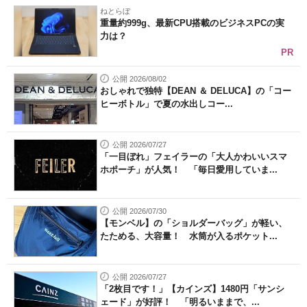
ねとらぼ
重量約999g、最新CPU搭載のビジネスPCの実
力は？
PR
公開 2026/08/02
おしゃれで独特【DEAN ＆ DELUCA】の「コー
ヒーボトル」で夏の水出しコー...
公開 2026/07/27
「一目ぼれ」フェイラーの「大人かわいいスマ
ホポーチ」が人気！ 「毎日愛用していま...
公開 2026/07/30
【モンベル】の「ショルダーバッグ」が軽い、
たためる、大容量！ 水筒が入るポケット...
公開 2026/07/27
「2枚目です！」【カインズ】1480円「サンシ
ェード」が好評！ 「明るいままで、...