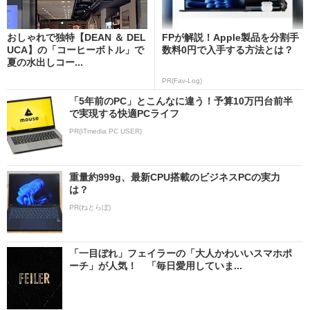
おしゃれで独特【DEAN ＆ DEL
FPが解説！Apple製品を分割手
UCA】の「コーヒーボトル」で
数料0円で入手する方法とは？
夏の水出しコー...
PR(Fav-Log)
「5年前のPC」とこんなに違う！予算10万円台前半
で実現する快適PCライフ
PR(ITmedia PC USER)
重量約999g、最新CPU搭載のビジネスPCの実力
は？
PR(ねとらぼ)
「一目ぼれ」フェイラーの「大人かわいいスマホポ
ーチ」が人気！ 「毎日愛用していま...