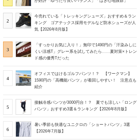
が好評「ゆったり良いバランス」「はき心地抜群」
今売れている「トレッキングシューズ」おすすめ＆ラン
2
キング ゴアテックス採用モデルなど防水シューズが人
気【2026年8月版】
「すっかりお気に入り！」無印で1490円の「汗染みしに
3
くい涼感T」グレー系を試してみたら……夏対策×トレン
ド感の優秀Tだった
オフィスではけるゴルフパンツ！？ 【ワークマン】
4
1590円の「高機能パンツ」が着回しやすい！ 注意点も
紹介
接触冷感パンツが3000円台！？ 夏でも涼しい「ロング
5
パンツ」おすすめ3選＆ランキング【2026年8月版】
暑い季節も快適なユニクロの「ショートパンツ」3選
6
【2026年7月版】