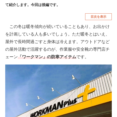
て紹介します。今回は後編です。
空調・季節家電
美容・コスメ
目次を表示
腕時計
車・バイク
この冬は暖冬傾向が続いていることもあり、お出かけ
釣り具・釣り用品
食品・飲料・お酒
を計画している人も多いでしょう。ただ暖冬とはいえ、
食器・グラス・カトラリー
屋外で長時間過ごすと身体は冷えます。アウトドアなど
の屋外活動で活躍するのが、作業服や安全靴の専門店チ
メディア
ェーン
「ワークマン」の防寒アイテム
です。
注目記事を集めた総合ページ
ITの今と未来を見通す
スマホと通信の最新トレンド
進化するPCとデバイスの未来
好きが集まる 比べて選べる
ビジネスと働き方のヒント