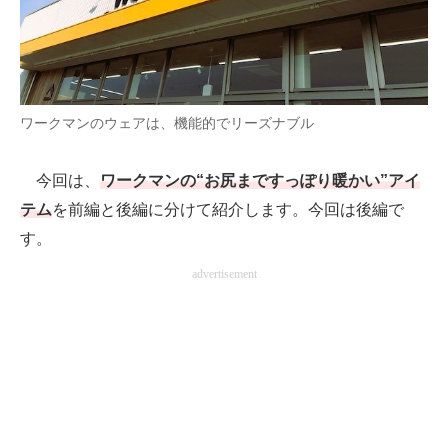
AI活用のいまが分かる
企業ITのトレンドを詳説
ワークマンのウェアは、機能的でリーズナブル
経営リーダーのコミュニティ
マーケ×ITの今がよく分かる
今回は、
ワークマンの“お尻まですっぽり暖かい”アイ
テム
を前編と後編に分けて紹介します。今回は後編で
ITエンジニア向け専門サイト
す。
企業向けIT製品の総合サイト
advertisement
IT製品の技術・比較・事例
製造業のIT導入・活用を支援
モノづくり技術者専門サイト
エレクトロニクス専門サイト