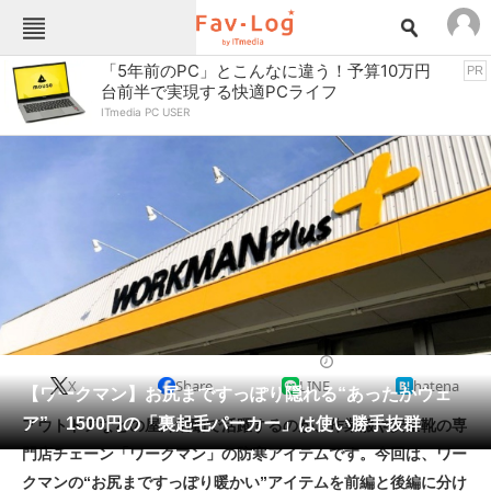
Fav-Logカテゴリー一覧
「5年前のPC」とこんなに違う！予算10万円
PR
台前半で実現する快適PCライフ
TOP
アウトドア用品
ITmedia PC USER
インテリア・収納
おもちゃ・ホビー
カメラ
キッチン家電
キッチン用品
ゲーム
コンテンツ・サービス
スイーツ・お菓子
スポーツ・レジャー
スマホ・携帯電話
パソコン・タブレット
ファッション
アウトドアウェア
2024/01/03 07:00（公開）
X
Share
LINE
hatena
ペット
【ワークマン】お尻まですっぽり隠れる“あったかウェ
家電
ア” 1500円の「裏起毛パーカー」は使い勝手抜群
アウトドアなどの屋外活動で活躍するのが、作業服や安全靴の専
工具・DIY
本・DVD・CD
門店チェーン「ワークマン」の防寒アイテムです。今回は、ワー
生活家電
生活用品
クマンの“お尻まですっぽり暖かい”アイテムを前編と後編に分け