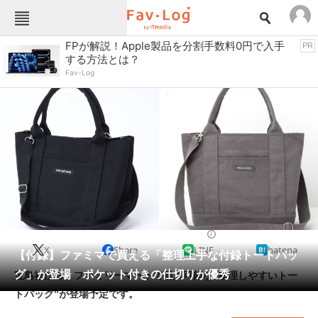
Fav-Logカテゴリー一覧
FPが解説！Apple製品を分割手数料0円で入手
PR
する方法とは？
TOP
アウトドア用品
Fav-Log
インテリア・収納
おもちゃ・ホビー
カメラ
キッチン家電
キッチン用品
ゲーム
コンテンツ・サービス
スイーツ・お菓子
スポーツ・レジャー
スマホ・携帯電話
パソコン・タブレット
ファッション
雑誌・ムック
2024/01/22 16:53（公開）
X
Share
LINE
hatena
ペット
【付録】ファミマで買える「整理上手な付録トートバッ
家電
グ」が登場 ポケット付きの仕切りが優秀
宝島社から、ファミリーマートで購入可能な“整理しやすいトー
工具・DIY
本・DVD・CD
トバッグ”が登場予定です。
生活家電
生活用品