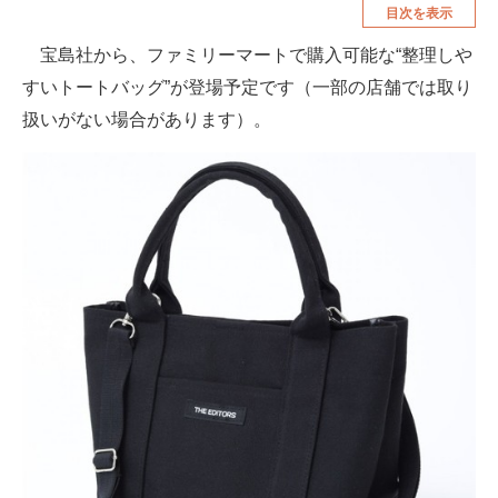
目次を表示
空調・季節家電
美容・コスメ
宝島社から、ファミリーマートで購入可能な“整理しや
腕時計
車・バイク
すいトートバッグ”が登場予定です（一部の店舗では取り
釣り具・釣り用品
食品・飲料・お酒
扱いがない場合があります）。
食器・グラス・カトラリー
メディア
注目記事を集めた総合ページ
ITの今と未来を見通す
スマホと通信の最新トレンド
進化するPCとデバイスの未来
好きが集まる 比べて選べる
ビジネスと働き方のヒント