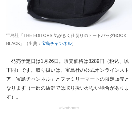
AI活用のいまが分かる
企業ITのトレンドを詳説
宝島社「THE EDITORS 気がきく仕切りのトートバッグBOOK
経営リーダーのコミュニティ
BLACK」（出典：
宝島チャンネル
）
マーケ×ITの今がよく分かる
発売予定日は1月26日。販売価格は3289円（税込、以
ITエンジニア向け専門サイト
下同）です。取り扱いは、宝島社の公式オンラインスト
ア「宝島チャンネル」とファミリーマートの限定販売と
企業向けIT製品の総合サイト
なります（一部の店舗では取り扱いがない場合がありま
IT製品の技術・比較・事例
す）。
製造業のIT導入・活用を支援
advertisement
モノづくり技術者専門サイト
エレクトロニクス専門サイト