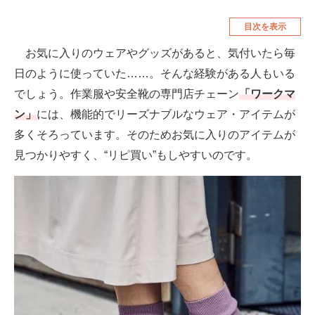
空調・季節家電
美容・コスメ
目次を表示
腕時計
車・バイク
お気に入りのウェアやグッズがあると、気付いたら毎
日のように使っていた……。そんな経験がある人もいる
釣り具・釣り用品
食品・飲料・お酒
でしょう。作業服や安全靴の専門店チェーン
「ワークマ
食器・グラス・カトラリー
ン」
には、機能的でリーズナブルなウェア・アイテムが
多くそろっています。そのためお気に入りのアイテムが
メディア
見つかりやすく、“リピ買い”もしやすいのです。
注目記事を集めた総合ページ
ITの今と未来を見通す
スマホと通信の最新トレンド
進化するPCとデバイスの未来
好きが集まる 比べて選べる
ビジネスと働き方のヒント