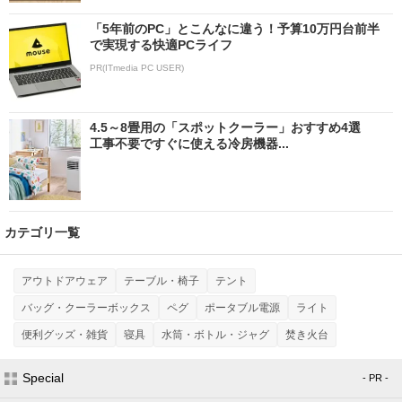
「5年前のPC」とこんなに違う！予算10万円台前半
で実現する快適PCライフ
PR(ITmedia PC USER)
4.5～8畳用の「スポットクーラー」おすすめ4選
工事不要ですぐに使える冷房機器...
カテゴリ一覧
アウトドアウェア
テーブル・椅子
テント
バッグ・クーラーボックス
ペグ
ポータブル電源
ライト
便利グッズ・雑貨
寝具
水筒・ボトル・ジャグ
焚き火台
Special
- PR -