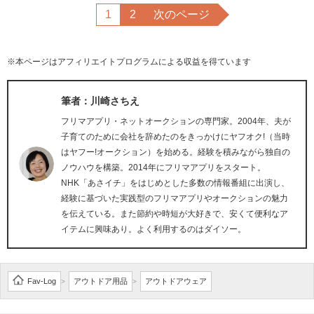
1
2
次のページ
※本ページはアフィリエイトプログラムによる収益を得ています
筆者：川崎さちえ
フリマアプリ・ネットオークションの専門家。2004年、夫が
子育てのために会社を辞めたのをきっかけにヤフオク!（当時
はヤフー!オークション）を始める。経験を積みながら独自の
ノウハウを構築。2014年にフリマアプリをスタート。
NHK「あさイチ」をはじめとした多数の情報番組に出演し、
経験に基づいた実践型のフリマアプリやオークションの魅力
を伝えている。また節約や時短が大好きで、安くて便利なア
イテムに興味あり。よく利用するのはダイソー。
Fav-Log
アウトドア用品
アウトドアウェア
>
>