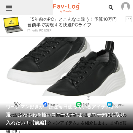
Fav-Logカテゴリー一覧
「5年前のPC」とこんなに違う！予算10万円
PR
台前半で実現する快適PCライフ
TOP
アウトドア用品
ITmedia PC USER
インテリア・収納
おもちゃ・ホビー
カメラ
キッチン家電
キッチン用品
ゲーム
コンテンツ・サービス
スイーツ・お菓子
スポーツ・レジャー
スマホ・携帯電話
パソコン・タブレット
ファッション
アウトドアウェア
2024/02/05 12:29（公開）
X
Share
LINE
hatena
ペット
ワークマン好きが「ほぼ毎日使っているアイテム」3
家電
選 “ふわふわ＆軽いスニーカー”は、春コーデにも取り
この記事では、ワークマン製品を愛用する筆者が、「ほぼ毎日の
工具・DIY
本・DVD・CD
入れたい！【前編】
ように使っているワークマンアイテム」を紹介します。まずは前
生活家電
生活用品
編です。