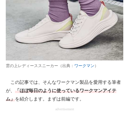
AI活用のいまが分かる
企業ITのトレンドを詳説
経営リーダーのコミュニティ
マーケ×ITの今がよく分かる
ITエンジニア向け専門サイト
雲の上レディーススニーカー（出典：
ワークマン
）
企業向けIT製品の総合サイト
この記事では、そんなワークマン製品を愛用する筆者
IT製品の技術・比較・事例
が、
「ほぼ毎日のように使っているワークマンアイテ
製造業のIT導入・活用を支援
ム」
を紹介します。まずは前編です。
advertisement
モノづくり技術者専門サイト
エレクトロニクス専門サイト