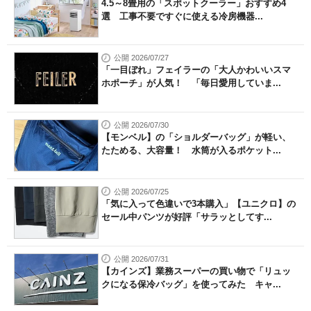
4.5～8畳用の「スポットクーラー」おすすめ4
選 工事不要ですぐに使える冷房機器...
公開 2026/07/27
「一目ぼれ」フェイラーの「大人かわいいスマ
ホポーチ」が人気！ 「毎日愛用していま...
公開 2026/07/30
【モンベル】の「ショルダーバッグ」が軽い、
たためる、大容量！ 水筒が入るポケット...
公開 2026/07/25
「気に入って色違いで3本購入」【ユニクロ】の
セール中パンツが好評「サラッとしてす...
公開 2026/07/31
【カインズ】業務スーパーの買い物で「リュッ
クになる保冷バッグ」を使ってみた キャ...