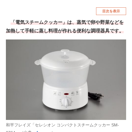
空調・季節家電
美容・コスメ
目次を表示
腕時計
車・バイク
「電気スチームクッカー」は、蒸気で卵や野菜などを
加熱して手軽に蒸し料理が作れる便利な調理器具です。
釣り具・釣り用品
食品・飲料・お酒
食器・グラス・カトラリー
メディア
注目記事を集めた総合ページ
ITの今と未来を見通す
スマホと通信の最新トレンド
進化するPCとデバイスの未来
好きが集まる 比べて選べる
和平フレイズ「セレシオン コンパクトスチームクッカー SM‐
ビジネスと働き方のヒント