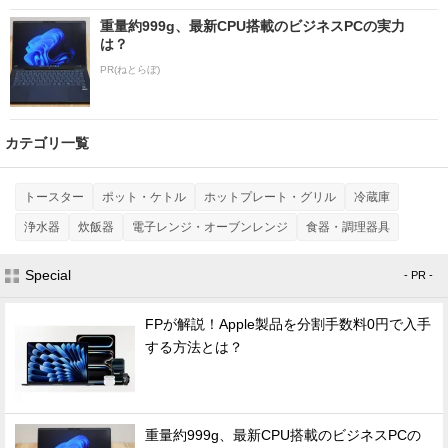
重量約999g、最新CPU搭載のビジネスPCの実力
は？
PR(ねとらぼ)
カテゴリ一覧
トースター
ポット・ケトル
ホットプレート・グリル
冷蔵庫
浄水器
炊飯器
電子レンジ・オーブンレンジ
食器・調理器具
Special
- PR -
FPが解説！Apple製品を分割手数料0円で入手
する方法とは？
重量約999g、最新CPU搭載のビジネスPCの