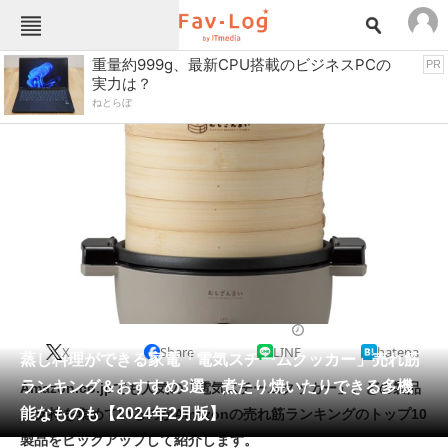
Fav-Logカテゴリー一覧
重量約999g、最新CPU搭載のビジネスPCの
PR
実力は？
TOP
アウトドア用品
ねとらぼ
インテリア・収納
おもちゃ・ホビー
カメラ
キッチン家電
キッチン用品
ゲーム
コンテンツ・サービス
スイーツ・お菓子
スポーツ・レジャー
スマホ・携帯電話
パソコン・タブレット
ファッション
食器・調理器具
2024/02/05 16:00（公開）
X
Share
LINE
hatena
ペット
蒸し料理ができる家電「電気スチームクッカー」売れ筋
家電
ランキング＆おすすめ3選 煮たり焼いたりできる多機
Amazon.co.jpでも人気の「電気スチームクッカー」。どの製品
工具・DIY
本・DVD・CD
能なものも【2024年2月版】
が支持を集めているのかAmazonの売れ筋ランキングのトップ10
生活家電
生活用品
製品をピックアップして紹介します。