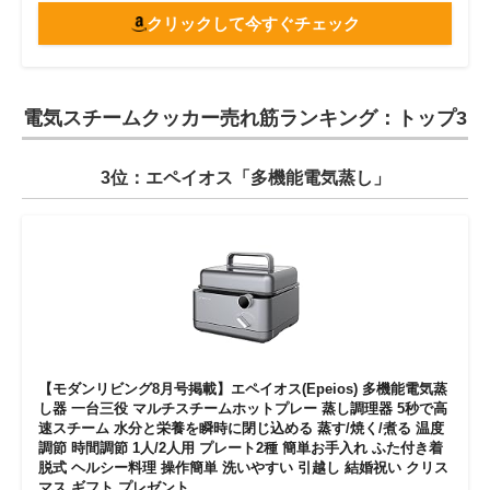
クリックして今すぐチェック
電気スチームクッカー売れ筋ランキング：トップ3
3位：エペイオス「多機能電気蒸し」
【モダンリビング8月号掲載】エペイオス(Epeios) 多機能電気蒸
し器 一台三役 マルチスチームホットプレー 蒸し調理器 5秒で高
速スチーム 水分と栄養を瞬時に閉じ込める 蒸す/焼く/煮る 温度
調節 時間調節 1人/2人用 プレート2種 簡単お手入れ ふた付き着
脱式 ヘルシー料理 操作簡単 洗いやすい 引越し 結婚祝い クリス
マス ギフト プレゼント