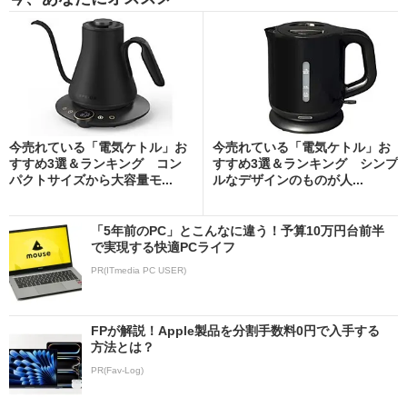
今売れている「電気ケトル」お
今売れている「電気ケトル」お
すすめ3選＆ランキング コン
すすめ3選＆ランキング シンプ
パクトサイズから大容量モ...
ルなデザインのものが人...
「5年前のPC」とこんなに違う！予算10万円台前半
で実現する快適PCライフ
PR(ITmedia PC USER)
FPが解説！Apple製品を分割手数料0円で入手する
方法とは？
PR(Fav-Log)