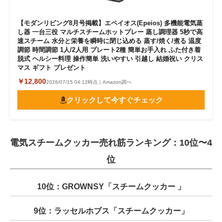
【モダンリビング8月号掲載】エペイオス(Epeios) 多機能電気蒸
し器 一台三役 マルチスチームホットプレー 蒸し調理器 5秒で高
速スチーム 水分と栄養を瞬時に閉じ込める 蒸す/焼く/煮る 温度
調節 時間調節 1人/2人用 プレート2種 簡単お手入れ ふた付き着
脱式 ヘルシー料理 操作簡単 洗いやすい 引越し 結婚祝い クリス
マス ギフト プレゼント
￥12,800
2026/07/15 04:12時点｜Amazon調べ
クリックして今すぐチェック
電気スチームクッカー売れ筋ランキング：10位〜4
位
10位：GROWNSY「スチームクッカー 」
9位：ラッセルホブス「スチームクッカー」