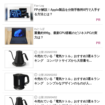
Fav-Log
FPが解説！Apple製品を分割手数料0円で入手す
る方法とは？
PR
ねとらぼ
重量約999g、最新CPU搭載のビジネスPCの実
力は？
PR
公開 2026/07/03
今売れている「電気ケトル」おすすめ3選＆ラン
キング コンパクトサイズから大容量モ...
公開 2026/02/02
今売れている「電気ケトル」おすすめ3選＆ラン
キング シンプルなデザインのものが人...
公開 2026/04/02
今売れている「電気ケトル」おすすめ3選＆ラン