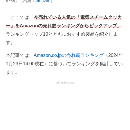
8764」（出典：
Amazon
）
AI活用のいまが分かる
ここでは、
今売れている人気の「電気スチームクッカ
企業ITのトレンドを詳説
ー」をAmazonの売れ筋ランキングからピックアップ。
ランキングトップ10とともにおすすめ製品を紹介しま
経営リーダーのコミュニティ
す。
マーケ×ITの今がよく分かる
本記事では、
Amazon.co.jpの売れ筋ランキング
（2024年
ITエンジニア向け専門サイト
1月23日14:00現在）に基づいてランキングを集計してい
ます。
企業向けIT製品の総合サイト
advertisement
IT製品の技術・比較・事例
製造業のIT導入・活用を支援
モノづくり技術者専門サイト
エレクトロニクス専門サイト